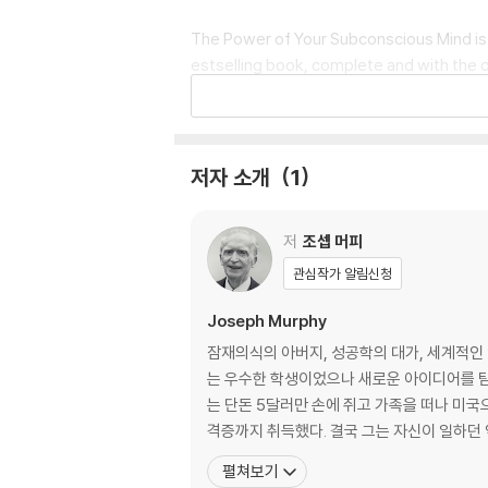
The Power of Your Subconscious Mind is on
estselling book, complete and with the o
pects of your life, from money, to relati
With easy-to-understand practical techn
all your goals and dreams.
저자 소개
1
Since its first publication, The Power of
저
조셉 머피
hin them.
관심작가 알림신청
Joseph Murphy
잠재의식의 아버지, 성공학의 대가, 세계적인
는 우수한 학생이었으나 새로운 아이디어를 탐
는 단돈 5달러만 손에 쥐고 가족을 떠나 미국
격증까지 취득했다. 결국 그는 자신이 일하던
펼쳐보기