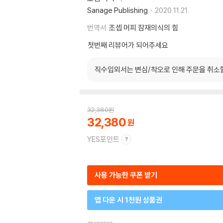
Sanage Publishing
2020.11.21.
번역서
조셉 머피 잠재의식의 힘
첫번째 리뷰어가 되어주세요
직수입외서는 변심/착오로 인해 주문을 취소
32,380
원
32,380
YES포인트
사용 가능한 쿠폰 받기
앱 다운 시 1천원 상품권