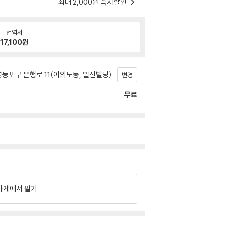
최대 2,000원 즉시할인
번역서
17,100
원
등포구 은행로 11(여의도동, 일신빌딩)
변경
무료
가게에서 팔기