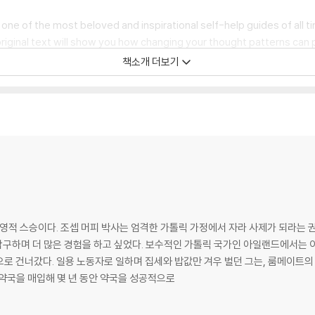
e of the most beloved and inspirational self-help guides of all tim
riginal text will show you how changing your thought patterns can
onships, to jobs, to success and happiness.
책소개 더보기
iques and actual case studies, Dr. Murphy teaches you to apply a
 Your Subconscious Mind has inspired millions of readers to unlock 
 영적 스승이다. 조셉 머피 박사는 엄격한 가톨릭 가정에서 자라 사제가 되라는 
구하며 더 많은 경험을 하고 싶었다. 보수적인 가톨릭 국가인 아일랜드에서는 
으로 건너갔다. 일용 노동자로 일하며 집세와 밥값만 겨우 벌던 그는, 룸메이트의
 약국을 매입해 몇 년 동안 약국을 성공적으로