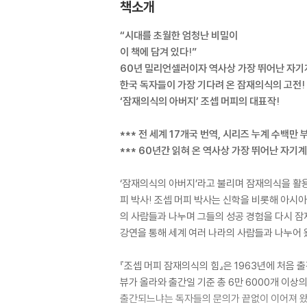
책소개
“시대를 초월한 엄청난 비밀이
이 책에 담겨 있다!”
60년 밀리언셀러이자 역사상 가장 뛰어난 자기
한국 독자들이 가장 기다려 온 잠재의식의 고전!
‘잠재의식의 아버지’ 조셉 머피의 대표작!
*** 전 세계 17개국 번역, 시리즈 누계 수백만 부
*** 60년간 읽혀 온 역사상 가장 뛰어난 자기계
‘잠재의식의 아버지’라고 불리며 잠재의식을 활용
피 박사! 조셉 머피 박사는 신학을 비롯해 아시
의 사람들과 나누며 그들의 성공 경험을 다시 잠
강연을 통해 세계 여러 나라의 사람들과 나누어 
『조셉 머피 잠재의식의 힘』은 1963년에 처음
뷰가 올라와 출간일 기준 총 6만 6000개 이상
출간되느냐는 독자들의 문의가 끝없이 이어져 왔