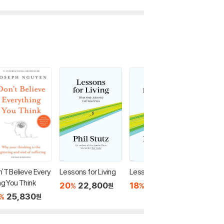
'T Believe Every
Lessons for Living
Lessons for Living
Lessons 
ng You Think
What On
20
22,800
18
33,780
%
%
원
원
y Can T
25,830
18
3
%
%
원