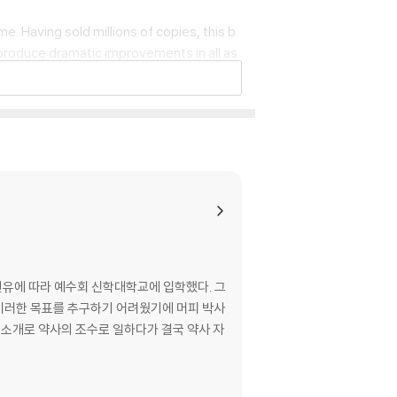
e. Having sold millions of copies, this b
 produce dramatic improvements in all as
nd direct its awesome power to achieve
the unseen forces and invisible power wit
권유에 따라 예수회 신학대학교에 입학했다. 그
이러한 목표를 추구하기 어려웠기에 머피 박사
 소개로 약사의 조수로 일하다가 결국 약사 자