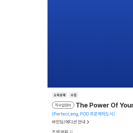
소득공제
수입
The Power Of You
직수입양서
Perfect,eng, POD 주문제작도서
바인딩/에디션 안내
조셉 머피
저