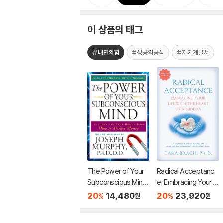
이 상품의 태그
#내면의힘
#성공의공식
#자기계발서
The Power of Your
Radical Acceptanc
Subconscious Mind:
e: Embracing Your Li
Unlock the Secrets
fe with the Heart of
20
14,480
20
23,920
%
%
원
원
Within
a Buddha