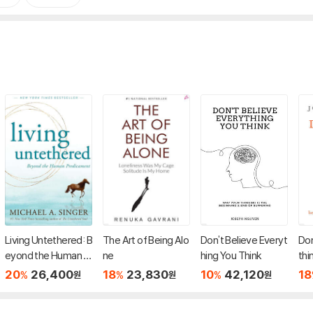
Living Untethered: B
The Art of Being Alo
Don't Believe Everyt
Don
eyond the Human P
ne
hing You Think
thi
redicament
20
26,400
18
23,830
10
42,120
18
%
%
%
원
원
원