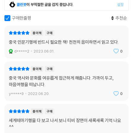
2. 샘물의 도시에서 마음을 씻다 - 제남
클린봇
이 부적절한 글을 감지 중입니다.
설정
3. 옛 거리에서 부르는 사랑의 노래 - 치박
역사와 전설 속 영웅호걸과 인물들의 일화,
4. 바다로 가는 황하에게 적어 보내는 이별시 - 황하구
지역의 독특한 풍습과 다채로운 향토 음식
구매한줄평
추천순
시인들 외에도 역사와 전설 속 인물들의 흥미진진한 이야기가 등장하며 장
여행 일정
쾌한 여정이 이어진다. 가령 6장 강소성에서는 오강진에 조성된 항우의 사
종이책
구매
사진 출처
당 패왕사(120쪽), 밥 한 끼를 천금으로 되갚은 한신과 표모의 유적 한신
중국 인문기행에 반드시 필요한 책! 천천히 음미하면서 읽고 있다.
고리(140쪽) 등 [초한지] 인물들과 관련된 고적을 유람하며 그 일화를 소
d*****2
2023.06.01.
0
개한다. 또한 글자가 달라도 발음이 유사하면 뜻을 공유하는 중국의 독특
한 문화인 ‘해음문화’(361쪽)와 우리가 중국인을 낮춰 부를 때 사용하지만
실은 돈을 관리하는 사람을 뜻하는 ‘장궤’라는 말에서 비롯된 ‘짱깨’(264
종이책
구매
쪽), 용문 밑 협곡에서 용이 된 잉어는 일 년에 수천 마리 중 72마리뿐이었
중국 역사와 문화를 여유롭게 접근하게 해줍니다. 가까이 두고,
다는 일화에서 유래된 ‘등용문’(296쪽) 등 널리 쓰이는 말들의 어원도 함
마음여행을 떠납니다.
께 전하며 중국의 문화와 역사에 대한 이해의 폭을 한층 넓힌다.
y*****9
2022.06.20.
0
또한 각 지역의 다양한 향토 음식과 현지 주민과의 웃음 만발한 에피소드
를 소개해 여행의 묘미를 더한다. 공중으로 들어 올려 몇 차례 빙빙 돌려 휘
감아 먹는 얇은 수육 ‘리쫭바이러우’(29쪽), 큼직한 밀가루 반죽을 채칼로
종이책
구매
빠르게 썰어내 눈으로 보는 재미가 있는 ‘도삭면’(264쪽), 튀긴 잉어 위에
세계테마기행을 다 보고 나서 보니 티비 장면이 새록새록 기억 나요
새콤한 소스와 튀김 면을 얹은 ‘리위뻬이멘’(382쪽) 등이 등장한다. “옆자
^^
리에 앉은 중국인이 뺭뺭멘을 먹을 때는 섬서성 사람들처럼 접시를 손에