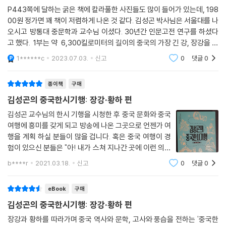
술 한 잔 강물에 따르고 며칠 전부터 준비한 송별시 한 수를 강가 모래밭에
3. 세상에서 가장 아름다운 기원 - 동봉 하기정
굴’, 두보의 대표작 [망악]의 배경으로 광활한 풍경구를 자랑하는 ‘태산’ 등
P443쪽에 달하는 굵은 책에 칼라풀한 사진들도 많이 들어가 있는데, 198
적었다.
4. 화산, 사랑의 성지가 되다 - 소사와 농옥의 옥녀봉
00원 정가면 꽤 책이 저렴하게 나온 것 같다. 김성곤 박사님은 서울대를 나
천혜의 비경을 찾아간다.
본시 천상의 물이었으니
5. 푸른 용의 등줄기를 오르다 - 창룡령
오시고 방통대 중문학과 교수님 이셨다. 30년간 인문고전 연구를 하셨다
응당 하늘 밖 하늘로 돌아가는 것
고 했다. 1부는 약 6,300킬로미터의 길이의 중국의 가장 긴 강, 장강을 따
이백, 두보, 소동파, 도연명…
높은 초원에 아홉 구비로 아름다웠던 그대
라서 2부는 5,464킬로미터를 흐르는 중국의 두번째 긴 강, 황하를 따라
9장 하남성1 - 낙양
중국 최고 시인들의 대표작들에 대한
1******c
2023.07.03.
신고
0
댓글
0
서 이야기가 흘
대협곡에서는 만 마리 용으로 내달렸었지
1. 시 왕국의 아침을 깨우는 고고지성 - 공의 두보고리
깊이 있고 흥미진진한 해설
함께 마시던 옛 나루터의 밤
2. 측천무후의 얼굴로 빚은 노사나대불 - 용문석굴
이 책의 가장 큰 매력은 바로 한시에 대한 김성곤 교수의 흡인력 있는 해설
종이책
구매
손잡고 바라보던 둥근 지는 해
3. 다음 생에는 이곳 절의 중이 될까 - 백거이의 향산사
이다. 김성곤 교수 특유의 구성진 입담으로 옛 시인들의 작품과 삶의 면모
김성곤의 중국한시기행: 장강·황하 편
그대 어느 마을 지체하며 흘러가시는가
를 쉽게 풀어낸다. 책을 읽다 보면 한시는 고루하고 어렵다는 편견은 사라
웃음소리 꿈속에 아득히 이어지는데
김성곤 교수님의 한시 기행을 시청한 후 중국 문화와 중국
10장 하남성2 - 숭산
지고 어릴 적 옛이야기를 듣듯 흥미진진한 설명에 흠뻑 빠져들 것이다. 한
여행에 흥미를 갖게 되고 방송에 나온 그곳으로 언젠가 여
- 김성곤, [송황하送黃河〉]
1. 유불도가 번갈아 차지한 최고의 길지 - 숭양서원
시는 대체로 우리나라에 많이 알려진 이백, 두보, 도연명, 소동파 작품을
행을 계획 하실 분들이 많을 겁니다. 혹은 중국 여행이 경
2. 9년 면벽수도의 달마대사, 선과 무를 합치다 - 소림사
--- p.442
위주로 골랐으며, 여행길에 지은 저자의 자작시들도 덧붙여 그 흥취를 더
험이 있으신 분들은 "아! 내가 스쳐 지나간 곳에 이런 의미
3. 그리운 동생도 오고 고향에 계신 부친도 오시고 - 삼소묘
했다. 칼을 빼어들고 자신을 몰라주는 세상을 향해 악다구니를 쓰던 이백
가 있었구나:"라고 하실 겁니다. 이는 김성곤 교수님의 해
b****r
2021.03.18.
신고
0
댓글
0
의 [행로난], 파란만장한 인생역정 속에서도 삶의 기쁨을 찾아가는 소동파
박한 지식과 재치 넘치는 진행이 있었기에 가능했다고 생
11장 하남성3 - 정주, 왕옥산, 제원
의 [적벽부], 한평생 부귀영화를 떠나 진실하고 소박한 삶을 그린 도연명
각합니다. 거기다가 제작진이
1. 오백 년 대추나무에 주렁주렁 매달린 백가성 - 황제고리
eBook
구매
의 [음주] 등 90여 편의 시와 20여 편의 산문이 소개된다.
2. 우공 가족의 불굴의 삽질에 사라질 뻔했던 산 - 왕옥산
김성곤의 중국한시기행: 장강·황하 편
3. 장강만 삼협이냐 황하도 삼협이 있다 - 하남제원황하삼협
태산은 대저 어떠한가
장강과 황하를 따라가며 중국 역사와 문학, 고사와 풍습을 전하는 '중국한
4. 황제의 스승을 배출한 진씨 가문의 북방 제일 대저택 - 황성상부