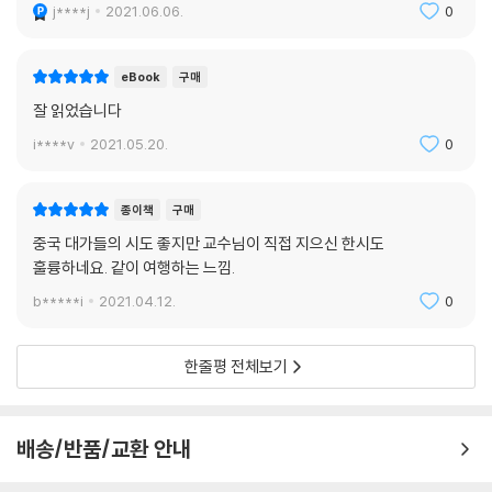
j****j
2021.06.06.
0
들고 바닥에 쭈그려 앉아 먹어야 제맛이 난다며 시범을 보여준다. 말 잘 듣
는 학생을 만나 신이 난 이 양반은 이번엔 생마늘 한 쪽을 가져와서는 마늘
을 함께 먹어야 맛있다면서 직접 까서 면 그릇에 던져준다. 그들이 하는 대
eBook
구매
로 마늘 한 쪽을 통째로 먹었다가 얼마나 매웠는지 눈물이 쏙 빠졌을 정도
잘 읽었습니다
였다. 이런 어설픈 내 모습에 다들 가가대소하며 조그만 면집에 활기가 가
i****v
2021.05.20.
0
득 넘쳤다(309쪽).”
여행은 물론이고 집 밖에 나서기조차 쉽지 않은 요즘, 탄성을 자아내는 절
종이책
구매
경과 책에 그득한 풍성한 이야기가 답답한 일상을 벗어나게 해준다. 옛 사
중국 대가들의 시도 좋지만 교수님이 직접 지으신 한시도
람들의 아득한 사연, 호방한 기상과 풍류를 두루 함께 맛보며 책을 한달음
훌륭하네요. 같이 여행하는 느낌.
에 읽은 독자 중에 아마도 후속작 출간을 기다리는 이가 많을 것이다.
b*****i
2021.04.12.
0
한줄평 전체보기
배송/반품/교환 안내