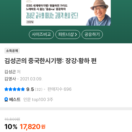
사이즈비교
파트너샵
공유하기
소득공제
김성곤의 중국한시기행: 장강·황하 편
김성곤
저
김영사
2021.03.09.
9.5
판매지수
696
32
베스트
인문 top100 3주
19,800
원
10
17,820