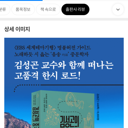
분류
품목정보
책 속으로
출판사 리뷰
상세 이미지