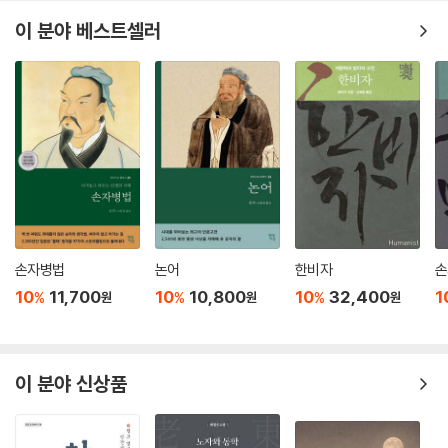
이 분야 베스트셀러
손자병법
논어
한비자
손
10
11,700
10
10,800
10
32,400
1
%
%
%
원
원
원
이 분야 신상품