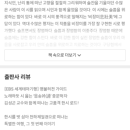
지식인, 난리 통에 떠난 고향을 절절히 그리워하며 술잔을 기울이던 수많
1. 오강 나루터에 울리는 영웅의 마지막 절규 - 오강진 패왕사
은 사람이 이 시를 읽으며 시인과 함께 울었을 것이다. 이 시에는 슬픔을 위
2. 우희야 우희야, 내 너를 어찌하랴 - 영벽 우미인 무덤
로하는 힘이 있다. 바로 이 시의 풍격으로 말해지는 ‘비장미悲壯美’에 그
3. 고향에 돌아와 승리의 찬가를 부르다 - 유방 [대풍가]
답이 있다. 역대 수많은 평자는 이 작품을 비장미를 가장 잘 구현한 시로 평
4. 무례한 노인과 예의 바른 청년의 조우 - 고비 이교
가했다. 슬프면서도 장엄하다. 슬픔과 장엄함의 이중주다. 장엄함 때문에
5. 밥 한 끼를 천금으로 되갚은 영웅의 고향 - 회안 한신고리
슬픔에는 강한 힘이 스민다. 바로 이 강한 힘이 실린 장엄한 슬픔이 우리 마
음을 사로잡고 우리 안의 슬픔을 위로하고 치료하는 것이다. 구당협에서
7장 강소성2 - 양자강
불어오는 찬 가을 바람을 맞으며 두보의 〈등고〉를 음송하다 보면 눈가에 눈
1. 용이 서리고 호랑이가 웅크린 제왕의 도시 - 남경
책 속으로 더보기
물이 맺히기도 하지만 가슴 한편에 호연한 기상이 쌓이는 듯 뜨거움이 일
2. 젓대 소리 그윽한 달빛 도시 - 양주
렁인다. --- p.43-44
3. 바다로 가는 장강을 전송하다 - 숭명도 장강구
출판사 리뷰
청풍과 명월이라는 조물주가 허락한 무진한 보배를 누리는 삶은 결코 누추
2부 황하
하지도 않고, 가난하지도 않다는 것이다. 풍요로운 물질문명의 온갖 혜택
[EBS 세계테마기행] 명불허전 가이드
을 누리면서도 늘 결핍과 불만을 느끼며 살아가는 우리와는 달리 동파는
1장 황하원
노래하듯 시 읊는 ‘음송吟誦’ 중문학자
가난하고 자유롭지 못한 유배지의 궁핍한 환경 속에서도 풍요를 마음껏 누
1. 은하수 흘러내리는 초원 - 구곡황하제일만
김성곤 교수와 함께 떠나는 고품격 한시 로드!
리며 행복한 글을 쓰고 그림을 그렸다. 달빛 밝은 어느 날 밤, 황주에 있는
2. 아기 황하의 말간 얼굴을 찾아서 - 마둬 황하원
승천사라는 절을 찾아가 노닌 〈기승천사야유〉라는 짧은 글은 동파의 맑은
한시를 벗 삼아 천하제일경으로 떠나는
행복의 진수를 보여준다. --- p.90
2장 청해성
특별한 여행, 그 첫 번째 이야기
1. 여름 도시와 막 튀겨낸 산자 - 서녕