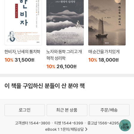
한비자, 난세의 통치학
노자와 동학 그리고 개
매 순간을 가치있게
혁적 성리학
10
31,500
10
18,000
%
%
원
원
10
26,100
%
원
이 책을 구입하신 분들이 산 분야 책
로그인
최근 본 상품
주문/배송
고객센터 1544-3800
티켓 1544-6399
중고샵 1566-4295
eBook 1:1문의/채팅상담