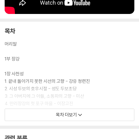
목차
머리말
1부 장강
1장 사천성
1. 끝내 돌아가지 못한 시선의 고향 - 강유 청련진
2. 시성 두보의 호우시절 - 성도 두보초당
3. 그 아버지에 그 아들, 소동파의 고향 - 미산
4. 만리장강의 첫 포구 마을 - 이장고진
5. 대숲에 이는 시인의 휘파람 - 의빈 촉남죽해
목차 더보기
2장 장강삼협
1. 슬픔의 성, 환희의 성 - 중경 백제성
관련 분류