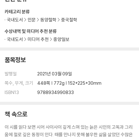
2. 머리는 운양에 몸은 낭중에 - 운양 장비묘
3. 신녀봉에 내리는 저녁 비 - 장강삼협
카테고리 분류
국내도서
인문
동양철학
중국철학
3장 호남성
수상내역 및 미디어 추천 분류
1. 산수화 속을 노닐다 - 장가계
2. 복사꽃 물결 따라 찾아가는 세상 밖의 땅 - 도원
국내도서
미디어 추천
중앙일보
3. 여신의 눈물과 시인의 탄식, 그리고 옛사람의 우환 - 동정호 악양루
품목정보
4장 호북성
1. 시선 이백의 각필 굴욕 역사 현장 - 무한 황학루
발행일
2021년 03월 09일
2. 소동파가 청풍과 명월을 따라 노닐던 땅 - 황강 동파적벽
쪽수, 무게, 크기
448쪽 | 772g | 152*225*30mm
5장 강서성
ISBN13
9788934990833
1. 동파의 담장 낙서로 명찰이 된 절 - 여산 서림사
2. 국화 따며 산노을 바라보는 시인의 마을 - 여산 도연명기념관
책 속으로
3. 비류직하삼천척 - 여산폭포
4. 학문의 향기가 감도는 강마을 - 상요 무원고진
이 시를 읽다 보면 시어 사이사이 깊게 스며 있는 늙은 시인의 고독과 그리
움에 절로 깊은 동정이 인다. 때를 만나지 못해 불우한 삶을 살았던 수많은
6장 강소성1 - 초한지