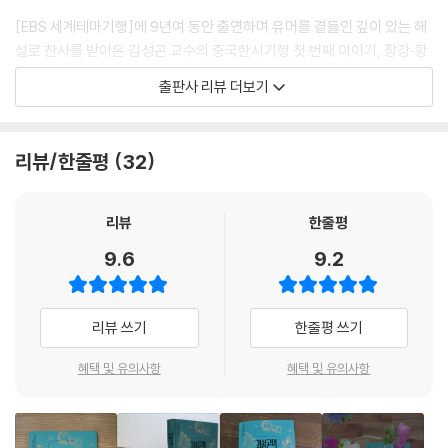
이백의 가슴을 거칠게 흘러들어가는 강물이 하필 황하였을까? 아마 탁한
2. 푸른 바다의 이름표를 붙인 호수 - 청해호
[EBS 세계테마기행]에 9년여 동안 출연하며 유머를 곁들인 깊이 있는 해
물결로 거칠게 흘러가는 황하가 시인의 가슴속에서 거칠게 솟구쳐 오르는
3. 평화의 치맛자락으로 닦은 길 - 일월산 당번고도
설로 찬사를 받아온 김성곤 교수의 중국한시기행 첫 번째 이야기, 장강·황
시대와 세상을 향한 분노와 원망을 표현하기에 적합했기 때문일 것이다.
하 편이 출간되었다. 김성곤 교수는 한시를 비롯한 중국 역사와 문화에 대
출판사 리뷰 더보기
이백의 많은 작품 중에서 회재불우의 격한 감정을 토로한 작품 속에는 황
3장 감숙성
한 해박한 지식, 흡인력 있고 유쾌한 설명으로 명성이 자자하다. 특히 중국
하가 자주 등장한다. 소와 양을 잡아 삼백 잔을 마셔서 만고의 근심을 씻어
1. 구름 깊은 적석산에 피는 부처님 미소를 찾아 - 병령사
식 성조에 가락을 넣어 노래하듯 시를 읊는 ‘음송吟誦’과 뛰어난 입담으로
버리겠다고 울부짖던 〈장진주將進酒〉에도, 칼을 빼어 들고 자신을 몰라주
2. 황하가 가슴 한복판을 흐르는 도시 - 난주
한시를 재미있게 전하며 한시의 대중화에 일조하고 있으며, 2011년에는
리뷰/한줄평
32
는 세상을 향해 악다구니를 쓰던 〈행로난行路難〉에도 황하는 어김없이 작
3. 황하를 따라가며 만난 첫 번째 고촌 - 청성고진
‘EBS 방송대상’ 출연자상을 받기도 했다. 이 책에서는 한시를 여행과 접목
품 한복판을 흘러간다. 어쩌면 이백의 행운유수行雲流水, 만마분등萬馬
4. 세상 밖 세상에서 만나는 거대한 청록산수도 - 황하석림
해 장강과 황하를 따라 펼쳐지는 장엄한 풍경과 그 안에 담긴 역사와 문학,
奔騰의 거침없는 필세는 황하의 강물이 그의 울적한 가슴을 관통하여 흘
고사와 풍습을 독자에게 전한다.
리뷰
한줄평
러가며 만들어낸 것인지도 모른다. --- p.209-210
4장 영하회족자치구
2011년부터 2019년까지 총 10차례에 걸쳐 이루어진 그의 중국 여행 중에
9.6
9.2
1. 사막에 흐르는 강 - 사파두
서 사천성, 강서성 등 장강 유역을 1부로, 감숙성, 섬서성, 하남성 등지의
참으로 길고 신산한 하루의 여정이었으니, 이 모든 것이 중국을 너무 쉽게
2. 사라진 문명 서하 왕조의 아름답고 쓸쓸한 도시 - 은천
황하 유역을 2부로 엮었다. 소동파의 [적벽부], 두보의 [망악], 이백의 [장
본 탓이었다는 자책이 들었다. 비단길을 탐사했을 때나 황하 상류 지역을
진주] 등 중국 최고 시인들의 대표작에 대한 깊이 있는 해설 외에도, 역사
리뷰 쓰기
한줄평 쓰기
여행했을 때에는 길이 험하고 여건이 불비함을 감안하여 매번 신중하게 진
5장 내몽고자치구
속 인물들의 흥미진진한 이야기와 사람 냄새 나는 정겨운 여행 에피소드를
퇴를 결정했었다. 밤에는 되도록 길을 나서지 않았고 기름은 미리 충분하
1. 홀로 푸른 무덤으로 남아 황혼 속에 있네 - 후허하오터 왕소군 무덤
담아 책의 풍성함을 더했다.
혜택 및 유의사항
혜택 및 유의사항
게 준비했었다. 그런데 황하 중류 지역을 탐사하는 이번 여행은 다를 것이
2. 변방의 옛 거리에서 술잔을 던지다 - 새상노가
라고 생각한 게 잘못이었다. 도로 사정이 좋아 어디든 빠르고 쉽게 도착할
3. 황하가 장성과 만나는 상서로운 땅 - 노우만
중국 문명의 요람이자 모친하母親河,
수 있을 것이라고 일행에게 호언장담한 게 화근이었다. 진섬대협곡이 이어
장강과 황하를 따라 펼쳐지는