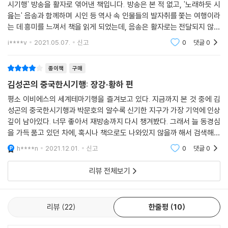
제齊와 노魯에 걸쳐 푸름이 끝이 없구나
시기행' 방송을 활자로 엮어낸 책입니다. 방송은 본 적 없고, '노래하듯 시
조물주는 신령하고 수려한 봉우리를 모았고
읊는' 음송과 함께하며 시인 등 역사 속 인물들의 발자취를 쫓는 여행이라
12장 하남성4 - 개봉
산의 남북은 어둠과 새벽을 갈랐다
는 데 흥미를 느껴서 책을 읽게 되었는데, 음송은 활자로는 전달되지 않는
1. 작두를 대령하라! - 판관 포청천의 개봉부
씻긴 가슴에 높은 구름 피어오르고
데다 실려있는 사진으로는 아쉬운 점이 많아서 책을 읽으면서 인터넷 검색
i****v
2021.05.07.
신고
0
댓글
0
2. 법불아귀, 법은 부귀한 자에게 아부하지 않는다 - 포공사
을 꽤 많이 활
터질 듯한 눈자위로 돌아가는 새들 들어온다
3. 송나라 시절의 개봉 거리를 걷다 - 청명상하원
언젠가 저 산꼭대기에 올라
종이책
구매
자그마한 산봉우리들을 한번 굽어보리라
김성곤의 중국한시기행: 장강·황하 편
13장 하남성5 - 위휘, 학벽, 태항산
두보, 〈망악望嶽〉
1. 곧은 바늘로 천하를 낚은 강태공의 고향 - 위휘
평소 이비에스의 세계테마기행을 즐겨보고 있다. 지금까지 본 것 중에 김
2. 학을 사랑하다 백성 잃은 어리석은 군주의 도시 - 학벽
성곤의 중국한시기행과 박문호의 알수록 신기한 지구가 가장 기억에 인상
“태산 봉우리들 사이로 피어오르는 흰구름처럼 가슴에도 새로운 열망이
3. 험산준령 태항산 구절양장 인생길 - 태항산 왕망령
깊이 남아있다. 너무 좋아서 재방송까지 다시 챙겨봤다. 그래서 늘 동경심
솟아오른다. 눈자위가 터질 듯 결기 어린 눈으로 태산 꼭대기를 바라보면
을 가득 품고 있던 차에, 혹시나 책으로도 나와있지 않을까 해서 검색해보
서 세상을 향해 외친다. “언젠가는 태산 꼭대기에 올라 자그마한 뭇 봉우리
았더니 이 책을 발견할 수 있었다. 책으로 만나본 중국한시기행은 더욱 더
14장 산동성1 - 제녕, 곡부
들을 굽어볼 것이다!” 산길을 오르며 끝없이 올려다보았던 높고 수려한 봉
h****n
2021.12.01.
신고
0
댓글
0
문학적이고 서정
1. 이태백이 한 말 술로 자연과 합일의 경지를 보인 주막 - 제녕 태백루
우리들조차 태산 꼭대기에 서 있는 내 발아래 작게 엎드릴 것이다. 세상에
2. 옛 뜰에 울리는 공자의 음성, 아들아 시를 공부하거라 - 곡부
리뷰 전체보기
지존한 존재로 우뚝 설 것이라는 야무진 꿈을 선포한 것이다. 이러한 그의
3. 공자님을 따라 동산으로 놀러가다 - 몽산
선포대로 두보는 시의 나라, 시의 영토에서 지존한 존재인 시성 詩聖이 되
었다. 태산을 오르는 등산객들이 너도나도 이 구절을 읊어대니 1,300년
15장 산동성2 - 태산, 제남
리뷰
22
한줄평
10
전, 이곳 태산에 올라 호기롭게 외쳤던 두보의 음성이 아직도 태산을 감돌
1. 언젠가 태산 꼭대기 올라 자그만 봉우리들을 굽어보리라 - 태산
고 있는 셈이다(430-431쪽).”