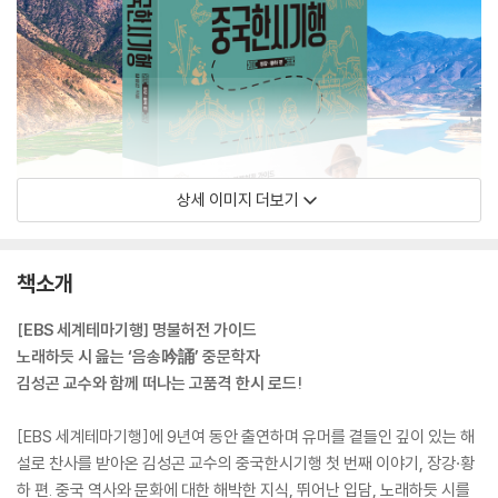
상세 이미지 더보기
책소개
[EBS 세계테마기행] 명불허전 가이드
노래하듯 시 읊는 ‘음송吟誦’ 중문학자
김성곤 교수와 함께 떠나는 고품격 한시 로드!
[EBS 세계테마기행]에 9년여 동안 출연하며 유머를 곁들인 깊이 있는 해
설로 찬사를 받아온 김성곤 교수의 중국한시기행 첫 번째 이야기, 장강·황
하 편. 중국 역사와 문화에 대한 해박한 지식, 뛰어난 입담, 노래하듯 시를