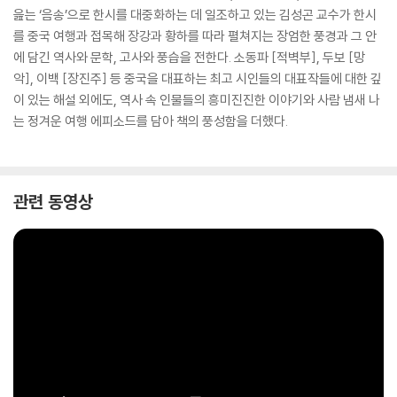
읊는 ‘음송’으로 한시를 대중화하는 데 일조하고 있는 김성곤 교수가 한시
를 중국 여행과 접목해 장강과 황하를 따라 펼쳐지는 장엄한 풍경과 그 안
에 담긴 역사와 문학, 고사와 풍습을 전한다. 소동파 [적벽부], 두보 [망
악], 이백 [장진주] 등 중국을 대표하는 최고 시인들의 대표작들에 대한 깊
이 있는 해설 외에도, 역사 속 인물들의 흥미진진한 이야기와 사람 냄새 나
는 정겨운 여행 에피소드를 담아 책의 풍성함을 더했다.
관련 동영상