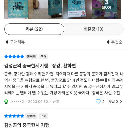
지는 산서 서북부 지역은 여전히 변방 지역이었음을 미처 몰랐던 것이다.
3
6장 산서성
광활하고 수려한 풍경
일본 드라마 심야식당의 “인생 너무 쉽게 보는 거 아냐?”라는 명대사가 떠
더보기
1. 호랑이가 포효하고 용이 우는 포구 마을 - 적구진
옛 시인들이 아름다운 자연에 기대어 시를 완성했듯이 이제는 자연이 시인
올라서 일행을 향해 사죄했다. “제가 중국을 너무 쉽게 본 탓입니다. --- p.
2. 둥긂의 미학 - 천하황하제일만
들의 시를 빌려 옛 영화를 전한다. 유장한 물결 따라 시인의 숨결 찾아 떠나
249-250
3. 빗속에 찾아가는 살구꽃 마을 - 분양 행화촌
는 한시기행의 첫 번째 여정인 장강은 민강의 탁한 물과 금사강의 맑은 물
4. 강태공의 딸이 모셔진 오래된 사당 - 태원 진사
리뷰
22
한줄평
10
이 만나 동쪽으로 수천 리 흘러가는 중국에서 가장 긴 강이다. 소동파는 드
절벽 중간에 대롱대롱 매달려서 발끝으로 한참을 디딜 곳을 찾아야 하니
5. 천하를 휘저었던 진상의 요람 - 평요고성
넓게 펼쳐진 장강을 보며 그의 최고 작품 [적벽부]를 남겼다. “오직 강 위
그 아찔함은 장공잔도를 넘어선다. 역시 안전띠를 조끼처럼 차고 고리 달
구매리뷰
추천순
6. 한식절 풍습의 기원을 찾아서 - 면산
에 불어가는 맑은 바람과/산 사이에 뜨는 밝은 달은/귀로 들으면 아름다운
린 줄을 차례로 연결하면서 내려간다. 안전띠를 갖추었다고 하지만 발 디
7. 임금의 힘이 내게 무슨 상관이 있으랴 - 임분 요도
음악이 되고/눈으로 보면 아름다운 그림이 된다네(90쪽).” 장강을 따라가
딜 곳을 찾지 못해 내 짧은 다리가 허공을 허둥대면 이마에 식은땀이 흐른
8. 관우가 굽어보는 소금 호수에서 부르는 남풍가 - 운성
종이책
구매
는 1부에서는 현대판 무릉도원이라 불리며 우리나라 관광객이 많기로 이
다. 이 무모한 길을 가자고 제안한 일행을 원망하기도 하고, 제발 험한 곳은
름난 관광지 ‘장가계’, 수많은 고승과 묵객이 찾아 시의 산으로 불리며 폭포
김성곤의 중국한시기행 : 장강, 황하편
피해 다니라고 신신당부하던 집안 누님의 걱정스런 얼굴도 떠올리며 가까
7장 섬서성1 - 한성
천이 유명한 ‘여산’, 날렵한 처마가 층층이 포개 있고 산 정상에 우뚝 솟아
중국, 광대한 땅과 수려한 자연, 지역마다 다른 풍광과 문화가 펼쳐진다. 나
스로 험로를 벗어나 박대 하기정에 도착했다. 하기정의 풍경은 그 험로의
1. 황하와 함께 부른 격정의 노래, [장진주] - 호구폭포
호연한 기상이 느껴지는 ‘황학루’ 등지를 두루 답파한다.
역시 중국을 여행으로 한 번, 출장으로 3~4번 정도 다녀왔는데 아직 북경
수고를 단박에 씻어주었으니 이런 풍경이 세상에 있을까 싶었다. 깊은 계
2. 용문을 넘어 용이 된 황하의 잉어들 - 용문
황하는 또 어떠한가. 중국문명의 발상지이자 중국을 동서로 관통하는 강으
지역을 못 가봐서 중국을 다 봤다고 할 수 없지만 중국은 관심사가 많고 우
곡을 사이에 두고 동봉을 비롯한 주변의 수려한 산봉우리들이 무슨 보물인
3. 막힌 곳을 찾아 13년, 소통의 달인 ‘우’ 이야기 - 대우묘
로, 중국인들에게 어머니의 강으로 여겨진다. 황하의 물결을 따라가면 황
리에게는 뗄레야 뗄 수 없는 가장 가까운 이웃 국가다. 중국은 사실 수천년
양 빙 둘러 박대를 옹위하고 있다. 그 봉우리 하기정 돌의자에 턱하니 앉아
4. 글자를 태우는 마을 - 당가촌
톳빛 강물과 용솟음치는 대협곡, 광활한 평원이 연이어 펼쳐지는데, 저자
래 우리에게 가장 큰 영향을 끼친 국가였고, 우리의 문화 역시 알게 모르게
d*****2
2023.06.30.
신고
2
댓글
0
사방을 둘러보는데 이 대단한 풍경의 주인이 바로 나 자신이라도 되는 듯
중국의
는 이 황하의 풍경구를 보고 있노라면 이백의 [장진주]가 절로 터져 나온
의기양양 가슴이 뜨거워진다. --- p.319
8장 섬서성2 - 화산
다고 말한다. “그대 보지 못하는가/황하의 물이 하늘로부터 흘러내리는 것
종이책
구매
1. 종시 알 수 없는 글자로 만든 국수 - 뺭뺭멘
을(294쪽).” 이 황하를 따라 2부에서는 거대하고 신비로운 바위 숲을 이
황하가 이제 그 먼 여정을 다하고 더 큰 어머니 바다의 품속으로 돌아간다.
김성곤의 중국한시 기행
2. 연꽃이 피는 봉우리에서 듣는 기러기 울음소리 - 서봉, 남봉
룬 ‘황하석림’, 중국의 4대석굴로 꼽히며 절벽에 웅장하게 조성된 ‘용문석