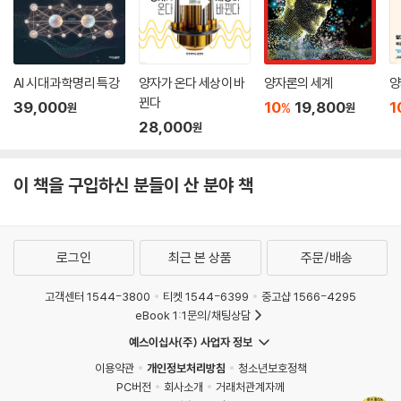
의 역사를 쉽게 보여줍니다. 솔베이 회의에서와 같이, 아인슈타인과 보어
가 이끄는 과학적 논쟁은 왜 이 시대를 과학의 황금시대라고 말하는지 알
것 같습니다.
_zuoyi84045
AI 시대 과학명리 특강
양자가 온다 세상이 바
양자론의 세계
양
뀐다
39,000
10
19,800
1
%
원
원
저자는 100만 팔로워를 보유한 SNS 〈양자학파(quantumschool)〉와 S
28,000
원
F 커뮤니티인 2140의 운영자이고, 중국 내 초창기 블록체인 업체와 비트
코인 전자상거래 플랫폼 coinxu, 인터넷 금융서비스 업체 ColaPay, 블록
이 책을 구입하신 분들이 산 분야 책
체인 콘텐츠 판권거래 플랫폼 iprbase 등의 창업자이기도 하다. 과학에
관한 대중의 이해와 지적 사고능력을 높일 수 있는 콘텐츠를 업로드하고
있다. 익살스러운 문체, 웃음을 자아내는 그림과 함께 이해하기 어려운 양
자물리학 지식을 연재하면서 누적 조회수 3000만 회 이상을 달성했고 이
로그인
최근 본 상품
주문/배송
를 책으로 펴냈다. 또한 SNS〈양자학파〉는 2019년 중국과학기술협회에서
주관하고 신화망(新華網)에서 주최한 〈좋아요ㆍ2019 과학 중국〉에서 〈1
고객센터 1544-3800
티켓 1544-6399
중고샵 1566-4295
eBook 1:1문의/채팅상담
0대 과학 SNS상〉을 수상했다.
예스이십사(주) 사업자 정보
이용약관
개인정보처리방침
청소년보호정책
PC버전
회사소개
거래처관계자께