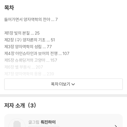
목차
들어가면서 양자역학의 전야 … 7
제1장 빛의 본질 … 25
제2장 (구) 양자론의 기초 … 51
제3장 양자역학의 성립 … 77
제4장 아인슈타인과 보어의 전쟁 … 107
제5장 슈뢰딩거의 고양이 … 157
제6장 벨 부등식 … 207
제7장 양자역학의 응용 … 239
목차 더보기
나가면서 주요인물 살펴보기 … 279
저자 소개
3
글그림
뤄진하이