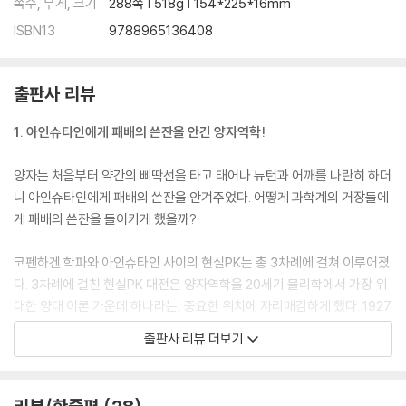
쪽수, 무게, 크기
288쪽 | 518g | 154*225*16mm
ISBN13
9788965136408
출판사 리뷰
1. 아인슈타인에게 패배의 쓴잔을 안긴 양자역학!
양자는 처음부터 약간의 삐딱선을 타고 태어나 뉴턴과 어깨를 나란히 하더
니 아인슈타인에게 패배의 쓴잔을 안겨주었다. 어떻게 과학계의 거장들에
게 패배의 쓴잔을 들이키게 했을까?
코펜하겐 학파와 아인슈타인 사이의 현실PK는 총 3차례에 걸쳐 이루어졌
다. 3차례에 걸친 현실PK 대전은 양자역학을 20세기 물리학에서 가장 위
대한 양대 이론 가운데 하나라는, 중요한 위치에 자리매김하게 했다. 1927
년 10월 24일, 제5차 솔베이 회의가 열렸다. 이곳이 바로 이들의 첫 번째
출판사 리뷰 더보기
PK 현장. 현장은 떠들썩했다. 물리학계의 내로라하는 인사는 거의 다 모인
자리였다. 아인슈타인, 보어, 슈뢰딩거, 드 브로이, 보른, 플랑크, 랑제만,
디랙, 퀴리 부인 등 29명의 참가자 가운데 무려 17명이 노벨상 수상자였다