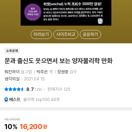
미리보기
사이즈비교
공유하기
소득공제
문과 출신도 웃으면서 보는 양자물리학 만화
뤄진하이
글그림
박주은
역
장쉔중
감수
생각의길
2021.04.15.
8.7
판매지수
120
28
베스트
물리학 top100 46주
18,000
원
10
16,200