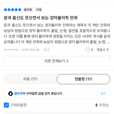
종이책
구매
슈뢰딩거는 자신만만한 미소를 지으며 말했다.
“보어, 살아 있는 동시에 죽어 있는 고양이를 본 적 있나?”
문과 출신도 웃으면서 보는 양자물리학 만화
슈뢰딩거의 고양이 사고실험의 위대함은 눈에 보이지 않는 미시세계를 가
문과 출신도 웃으면서 보는 양자물리학 만화라는 제목의 이 책은 만화와
시화된 거시세계와
농담의 방법으로 양자 물리학의 출발, 논쟁, 발전을 포괄적으로 보여줍니
연계시켰다는 데 있다. 이렇게 해서 고양이는 거시세계와 미시세계를 모두
다. 또한 이를 통해 양자 물리학에 영향을 미치는 모든 시대의 역사를 쉽게
돌아다니는 영물이 되었다. 몇 년 후 스타븐 호킹도 ‘슈뢰딩거의 고양이’에
보여줍니다 이 책은 만화와 농담의 방법으로 양자 물리학의 출발, 논쟁, 발
대해 듣게 되었을 때 너무 화가 난 나머지 슈뢰딩거의 고양이를 향해 총을
전을 포괄적으로 보여줍니다. 또한 이를 통해 양자 물리학에 영향을 미치
n******e
2021.04.08.
신고
0
댓글
0
는 모든 시대의
겨눌 정도였다.
리뷰 전체보기
1960년대는 양자역학의 역사에서 큰 별들이 진 시대였다.
아인슈타인이 세상을 떠난 지 얼마 지나지 않아 슈뢰딩거, 파울리, 보어가
차례로 세상을 떠났다. 과학사상의 황금시대는 그렇게 점점 저물어갔다
리뷰
17
한줄평
11
2. 과학사상 가장 치열했던 논쟁, 양자역학 대결!
클린봇
이 부적절한 글을 감지 중입니다.
설정
가장 편한 언어, 유머러스한 만화로 표현한 이 책은 우리에게 양자 역학과
구매한줄평
추천순
그 설립 과정을 이해하기 좋게 보여 준다. 양자 역학에 대한 초기 이해를 얻