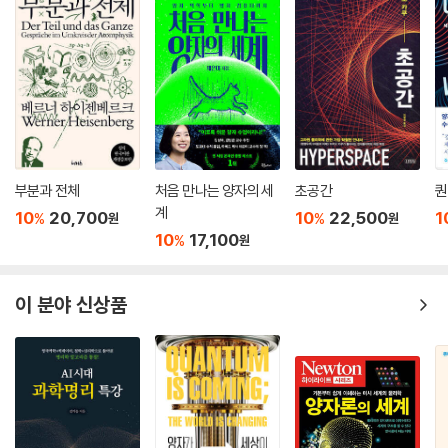
양자역학이 없으면, 레이저도 스마트폰도 컴퓨터도 항법위성도 없다.
양자역학이 없으면, 전자현미경도 원자시계도 핵자기 공명(NMR)도 없
다.
양자역학이 없으면, 양자컴퓨터와 양자통신은 더더욱 있을 수 없다.
양자역학 등장으로 물리의 거탑은 다시 세워졌고 천재들은 이 신비의 낙원
에서 가시덤불을 헤치면서 연구하고 또 연구했다.
플랑크, 아인슈타인, 보어, 하이젠베르크, 슈뢰딩거…
부분과 전체
처음 만나는 양자의 세
초공간
퀀
과학사의 거탑에 새겨진 금빛 찬란한 이름들이다.
계
10
20,700
10
22,500
1
%
%
원
원
양자 군, 양자 양이 들려주는 과학사상 가장 치열했던 배틀을 함께 하자.
10
17,100
%
원
양자역학이 아니었다면 정보혁명도 없었을 뿐더러 지금의 이 책도 볼 수
없을 것이다.
이 분야 신상품
양자역학이 있었기에 인류는 새로운 시대로 한 걸음 더 나아갈 수 있었다.
3. 100만 팔로워, 양자역학을 만들다!
이 책은 만화와 농담의 방법으로 양자 물리학의 출발, 논쟁, 발전을 포괄적
으로 보여줍니다. 또한 이를 통해 양자 물리학에 영향을 미치는 모든 시대