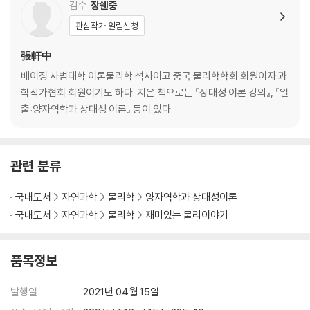
감수
장쉔중
관심작가 알림신청
張軒中
베이징 사범대학 이론물리학 석사이고 중국 물리학학회 회원이자 과
학작가협회 회원이기도 하다. 지은 책으로는 『상대성 이론 강의』, 『일
출:양자역학과 상대성 이론』 등이 있다.
관련 분류
국내도서
자연과학
물리학
양자역학과 상대성이론
국내도서
자연과학
물리학
재미있는 물리이야기
품목정보
발행일
2021년 04월 15일