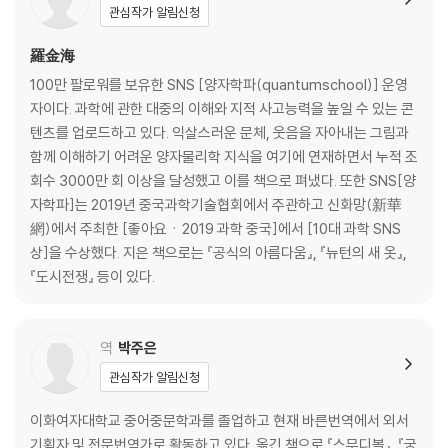
관심작가 알림신청
羅金海
100만 팔로워를 보유한 SNS [양자학파(quantumschool)] 운영
자이다. 과학에 관한 대중의 이해와 지적 사고능력을 높일 수 있는 콘
텐츠를 업로드하고 있다. 익살스러운 문체, 웃음을 자아내는 그림과
함께 이해하기 어려운 양자물리학 지식을 여기에 연재하면서 누적 조
회수 3000만 회 이상을 달성했고 이를 책으로 펴냈다. 또한 SNS[양
자학파]는 2019년 중국과학기술협회에서 주관하고 신화망(新華
網)에서 주최한 [좋아요ㆍ2019 과학 중국]에서 [10대 과학 SNS
상]을 수상했다. 지은 책으로는 『공식의 아름다움』, 『뉴턴의 새 옷』,
『도시전쟁』 등이 있다.
역
박주은
관심작가 알림신청
이화여자대학교 중어중문학과를 졸업하고 현재 바른번역에서 외서
기획자 및 전문번역가로 활동하고 있다. 옮긴 책으로 『스무디볼』, 『궁