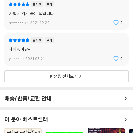
을 뿐만 아니라 물리학자의 멋진 논쟁을 함께 알 수 있다.
종이책
구매
_jiangzhan6
가볍게 읽기 좋은 책입니다
양자역학이란 무엇인가?
n******e
2021.12.23.
0
양자 이론이 나랑 무슨 상관?
원자보다 작은 미시세계를 연구하는 양자물리학은 현대과학 최전선이다.
종이책
구매
시작부터 뉴턴에 맞서 도전한 이단아였고 아인슈타인과도 혈투를 벌이면
재미있어요-
서 성장한 양자물리학. 인류가 정보화 시대로 들어서는 데 가장 큰 공을 세
운 것이 바로 양자 기술이다.
y****1
2021.08.21.
0
리처드 파인만은 “누구도 진정으로 양자역학을 이해하지는 못했다.”고 말
한줄평 전체보기
했다.
그러나 이 말에 미리 놀라 나자빠질 필요는 없다.
배송/반품/교환 안내
그런데 왜 양자역학을 알아야하지?
왜냐하면 양자역학은 현대과학의 초석이자, 현대 산업시스템의 50%가 양
자역학과 관련돼 있기 때문이다. 양자 세계를 우리가 직접 체험할 방법은
이 분야 베스트셀러
없지만, 매우 유용한 이론임에는 틀림없다.