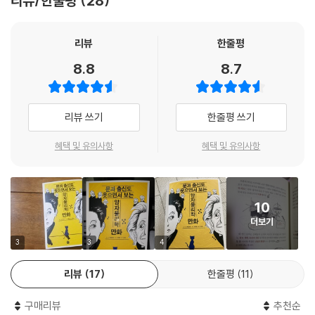
리뷰/한줄평
28
보어가 내민 무거운 칼은 상대의 치명적인 약점을 직접적으로 향하고 있었
다. 아인슈타인은 그 자리에서 반박하고 싶었지만, 반박할 말을 찾지 못했
리뷰
한줄평
다. 회의장은 새 소리 하나 없이 조용했고… 첫 번째 회의는 그렇게 코펜하
8.8
8.7
겐 학파의 승리로 끝났다.
3차 논쟁에서도 아인슈타인이 이기지 못했다니!
리뷰 쓰기
한줄평 쓰기
전체 물리학계는 폭발했다. 거장 아인슈타인도 패배시키지 못하는 학파라
니!
혜택 및 유의사항
혜택 및 유의사항
이로써 3차례에 걸친 현실PK는 막을 내렸다. 철학적 관점의 최종 차이는
두 고집스러운 상대 중 어느 쪽도 설복시키지 못했다. 그러나 보어와 코펜
하겐 학파는 3차례에 걸친 대전을 통해 자신들만의 지위를 확고히 다졌다.
10
더보기
양자역학과의 3차례 결전에서 모두 패배한 아인슈타인이었지만, 반대파
로서 불꽃이 완전히 사그라든 건 아니었다. 슈뢰딩거가 데리고 다니던 그
3
3
4
고양이가 호시탐탐 양자역학을 노려보고 있었다. 그러나 슈뢰딩거의 이름
리뷰
17
한줄평
11
을 세상에 널리 알린 건 슈뢰딩거 자신이 아닌, 그가 기르던 고양이였다. 그
것은 어디서나 볼 수 있는 여느 평범한 고양이가 아니었다. 향후 양자역학
구매리뷰
추천순
을 통째로 뒤엎어 놓을 대단한 고양이였다.