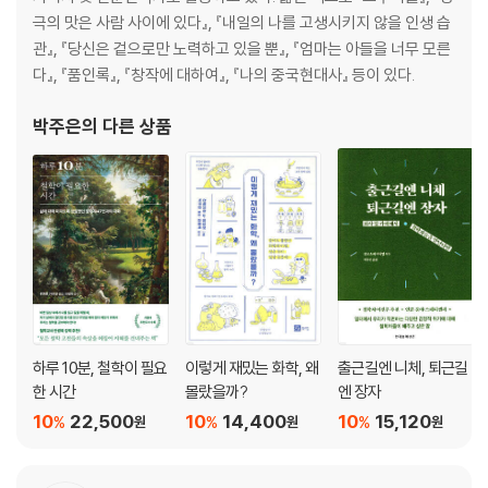
극의 맛은 사람 사이에 있다』, 『내일의 나를 고생시키지 않을 인생 습
관』, 『당신은 겉으로만 노력하고 있을 뿐』, 『엄마는 아들을 너무 모른
다』, 『품인록』, 『창작에 대하여』, 『나의 중국현대사』 등이 있다.
박주은
의 다른 상품
하루 10분, 철학이 필요
이렇게 재밌는 화학, 왜
출근길엔 니체, 퇴근길
한 시간
몰랐을까?
엔 장자
10
22,500
10
14,400
10
15,120
%
%
%
원
원
원