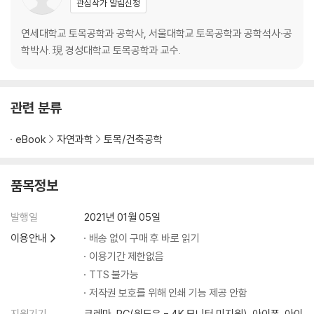
관심작가 알림신청
CHAPTER 06 곡선적합
6.1 최소제곱법
연세대학교 토목공학과 공학사, 서울대학교 토목공학과 공학석사·공
6.2 직선적합
학박사. 現 경성대학교 토목공학과 교수.
6.3 선형함수 적합
6.4 다항식 적합
6.5 가중선형회귀
관련 분류
6.6 비선형방정식의 선형화
eBook
자연과학
토목/건축공학
CHAPTER 07 고유값 문제
7.1 고유값 문제
7.2 Jacobi법
품목정보
7.3 멱승법과 역멱승법
7.4 Houseolder 축약
발행일
2021년 01월 05일
7.5 대칭삼각행렬의 고유값
이용안내
배송 없이 구매 후 바로 읽기
이용기간 제한없음
CHAPTER 08 수치미분
TTS 불가능
8.1 유한차분근사
저작권 보호를 위해 인쇄 기능 제공 안함
8.2 Richardson 외삽법
8.3 보간에 의한 미분
지원기기
크레마, PC(윈도우 - 4K 모니터 미지원), 아이폰, 아이