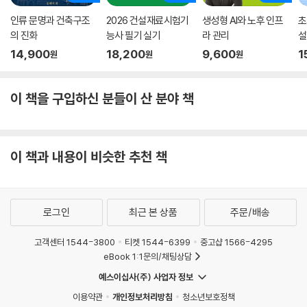
인류 문명과 건축구조
2026 건설재료시험기
생성형 AI와 노후 인프
초
의 진화
능사 필기 실기
라 관리
설
14,900
18,200
9,600
1
원
원
원
이 책을 구입하신 분들이 산 분야 책
이 책과 내용이 비슷한 추천 책
로그인
최근 본 상품
주문/배송
고객센터 1544-3800
티켓 1544-6399
중고샵 1566-4295
eBook 1:1문의/채팅상담
예스이십사(주) 사업자 정보
이용약관
개인정보처리방침
청소년보호정책