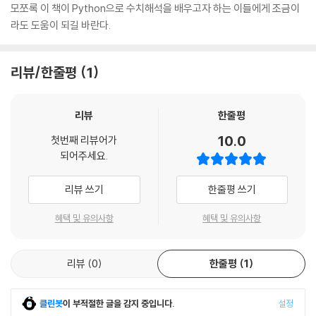
CHAPTER 12 최적화
모쪼록 이 책이 Python으로 수치해석을 배우고자 하는 이들에게 조금이
12.1 최적화
라도 도움이 되길 바란다.
12.2 선형계획법
12.3 곡선을 따른 최소화
12.4 Powell 방법
리뷰/한줄평
1
12.5 활강단체법
리뷰
한줄평
10.0
첫번째 리뷰어가
되어주세요.
리뷰 쓰기
한줄평 쓰기
혜택 및 유의사항
혜택 및 유의사항
리뷰
0
한줄평
1
클린봇
이 부적절한 글을 감지 중입니다.
설정