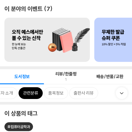
이 분야의 이벤트
7
리뷰/한줄평
도서정보
배송/반품/교환
1
자 소개
관련분류
품목정보
출판사 리뷰
이 상품의 태그
#컴퓨터공학과