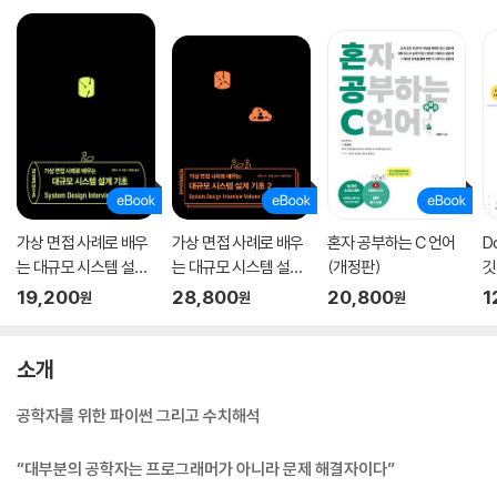
가상 면접 사례로 배우
가상 면접 사례로 배우
혼자 공부하는 C 언어
D
는 대규모 시스템 설계
는 대규모 시스템 설계
(개정판)
깃
기초
기초 2
19,200
28,800
20,800
1
원
원
원
소개
공학자를 위한 파이썬 그리고 수치해석
“대부분의 공학자는 프로그래머가 아니라 문제 해결자이다”