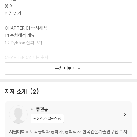
용 어
인명 읽기
CHAPTER 01 수치해석
1.1 수치해석 개요
1.2 Pyhton 살펴보기
CHAPTER 02 기본 수학
2.1 수열과 급수
목차 더보기
2.2 벡터와 행렬
2.3 확률과 통계
2.4 테일러 급수
저자 소개
2
CHAPTER 03 선형연립방정식
3.1 선형연립방정식의 이해
저
류권규
3.2 Gauss 소거법
관심작가 알림신청
3.3 LU 분해법
3.4 대역행렬과 대칭행렬
서울대학교 토목공학과 공학사, 공학석사. 한국건설기술연구원 수자