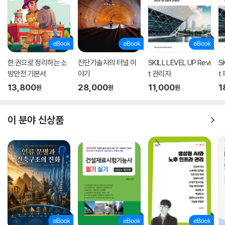
한 권으로 정리하는 소
진단기술자의 터널 이
SKILL LEVEL UP Revi
S
방안전 기본서
야기
t 관리자
t
13,800
28,000
11,000
1
원
원
원
이 분야 신상품