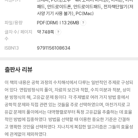
패드, 안드로이드폰, 안드로이드패드, 전자책단말기(저
CHAPTER 09 수치적분
사양 기기 사용 불가), PC(Mac)
9.1 수치적분
파일/용량
PDF(DRM) | 13.26MB
9.2 Newton-Cotes 식
글자 수/ 페이지
약 748쪽
9.3 Gauss 적분
수
9.4 다중적분
ISBN13
9791156108634
CHAPTER 10 초기값 문제
10.1 초기값 문제
출판사 리뷰
10.2 Euler법
10.3 Runge-Kutta법
이 책의 내용은 공학 과정의 수치해석에서 다루는 일반적인 주제로 구성되
10.4 적응 Runge-Kutta법
어 있다. 연립방정식의 풀이, 자료의 보간과 적합, 수치 미분과 적분, 상미
10.5 Bulirsch-Stoer법
분 방정식의 해, 고유값 문제 등이다. 각 주제별로 여러 가지 방법 중에서
CHAPTER 11 경계값 문제
공학적 문제와 직접 관련 있는 것들을 주로 선택하였으며, 마찬가지로 고
11.1 경계값 문제
유값 문제의 풀이에서는 대역행렬로부터 특정 고유값을 추출하는 데 효율
11.2 사격법
적인 방법에 집중하였다. 방법을 선택할 때 이용한 중요한 기준은 간결하
11.3 유한차분법
고 명확한 것만을 선택하였다. 지나치게 복잡한 알고리즘은 그들의 효율성
에 관계없이 제외하였다.