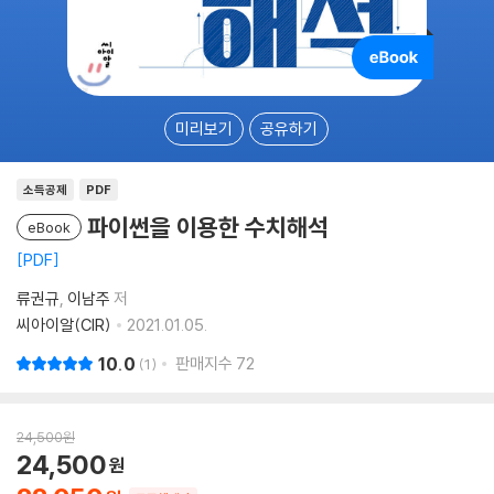
미리보기
공유하기
소득공제
PDF
파이썬을 이용한 수치해석
eBook
PDF
류권규
이남주
저
씨아이알(CIR)
2021.01.05.
10.0
판매지수
72
1
24,500
원
24,500