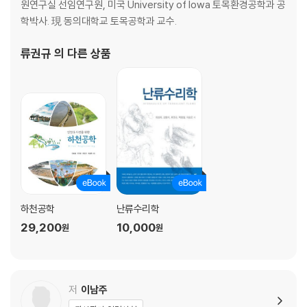
3.5 피봇팅
원연구실 선임연구원, 미국 University of Iowa 토목환경공학과 공
3.6 Gauss-Seidel법
학박사. 現 동의대학교 토목공학과 교수.
3.7 공액경사법
3.8 역행렬
류권규
의 다른 상품
3.9 기타
CHAPTER 04 비선형방정식
4.1 단일 변수 비선형방정식
4.2 다항식의 해
4.3 비선형연립방정식
CHAPTER 05 보간
5.1 보간
하천공학
난류수리학
5.2 Lagrange 보간
29,200
10,000
원
원
5.3 Newton 보간
5.4 Neville 보간
5.5 비례함수 보간
5.6 3차 운형곡선 보간
저
이남주