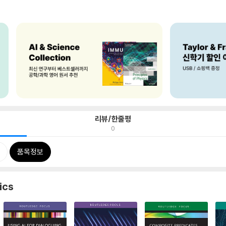
리뷰/한줄평
0
품목정보
ics