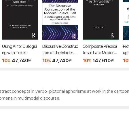
Using AI for Dialogui
Discursive Construc
Composite Predica
Pic
ng with Texts
tion of the Modern P
tes in Late Modern E
ug
olitical Self
nglish
nit
10
47,740
10
47,740
10
147,610
10
%
%
%
원
원
원
tract concepts in verbo-pictorial aphorisms at work in the cartoons of
omena in multimodal discourse.