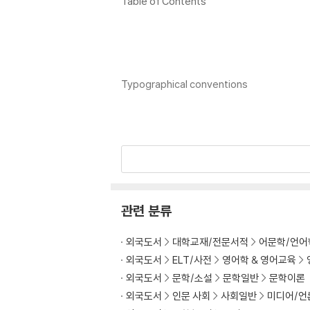
Table of Contents
Typographical conventions
List of Examples, Figures and Tables
관련 분류
Acknowledgements
외국도서
대학교재/전문서적
어문학/언어
외국도서
ELT/사전
영어학 & 영어교육
외국도서
문학/소설
문학일반
문학이론
Preface
외국도서
인문 사회
사회일반
미디어/언