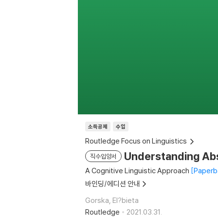
소득공제
수입
Routledge Focus on Linguistics
Understanding Abs
직수입양서
A Cognitive Linguistic Approach
Paperba
바인딩/에디션 안내
Gorska, El?bieta
Routledge
2021.03.31.