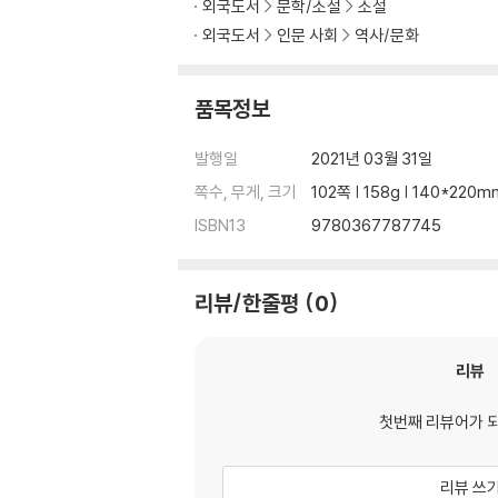
외국도서
문학/소설
소설
외국도서
인문 사회
역사/문화
Chapter 1 Introduction
품목정보
발행일
2021년 03월 31일
1.1 Developments in Image Schema The
쪽수, 무게, 크기
102쪽 | 158g | 140*220m
1.1.1 The Notion of Image Schemas
ISBN13
9780367787745
리뷰/한줄평
0
1.1.2 Socio-Cultural Situatedness of Im
리뷰
1.2 Understanding of Abstract Concepts 
첫번째 리뷰어가 
리뷰 쓰
1.3 The Data and the Framework