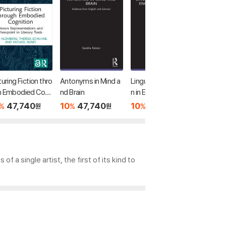
turing Fiction thro
Antonyms in Mind a
Linguistic Descriptio
Using AI
h Embodied Cog
nd Brain
n in English for Acad
ng with
ion
emic Purposes
47,740
10
47,740
10
45,560
10
1
%
%
%
%
원
원
원
 a single artist, the first of its kind to