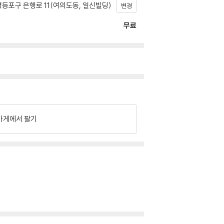
등포구 은행로 11(여의도동, 일신빌딩)
변경
무료
가게에서 팔기