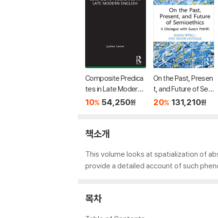
Composite Predica
On the Past, Presen
tes in Late Modern E
t, and Future of Sem
nglish
ioethics
10
54,250
20
131,210
%
%
원
원
책소개
This volume looks at spatialization of abs
provide a detailed account of such phen
목차