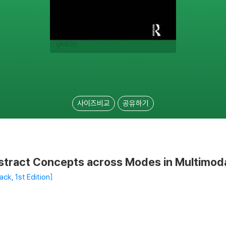
사이즈비교
공유하기
tract Concepts across Modes in Multimoda
ck, 1st Edition