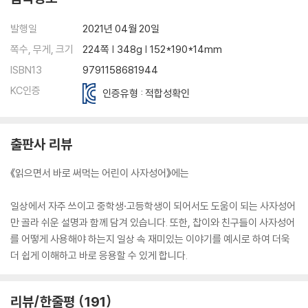
98 횡설수설
99 후안무치
발행일
2021년 04월 20일
100 후회막급
쪽수, 무게, 크기
224쪽 | 348g | 152*190*14mm
ISBN13
9791158681944
KC인증
인증유형 : 적합성확인
출판사 리뷰
《읽으면서 바로 써먹는 어린이 사자성어》에는
일상에서 자주 쓰이고 중학생·고등학생이 되어서도 도움이 되는 사자성어
만 골라 쉬운 설명과 함께 담겨 있습니다. 또한, 찹이와 친구들이 사자성어
를 어떻게 사용해야 하는지 일상 속 재미있는 이야기를 예시로 하여 더욱
더 쉽게 이해하고 바로 응용할 수 있게 합니다.
리뷰/한줄평
191