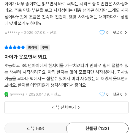
읽으면서 바로 써먹는 어린이 사자성어
아이가 너무 좋아하는 읽으면서 바로 써먹는 시리즈 중 이번편은 사자성어
네요. 주로 만화 부분을 보고 사자성어는 대충 넘기곤 하지만 그래도 사자
성어라누것에 조금은 친숙해 진건지, 몇몇 사자성어는 대화하다가 상황
에 맞게 쓰기도 하네요.
w*****y
2026.07.08.
신고
0
댓글
0
종이책
구매
아이가 웃으면서 봐요
초등학교 3학년아이에게 한자어를 가르치려다가 만화로 쉽게 접할수 있
는 책부터 시작하려고요. 아직 한자는 많이 모르지만 사자성어나, 고사성
어들을 교과나 책에서도 접할수 있어서 미리 사줘봤는데 재밌게 웃으면서
보네요. 한자를 어렵지않게 생각하게되서 좋아요
h*****a
2026.04.19.
신고
0
댓글
0
리뷰 전체보기