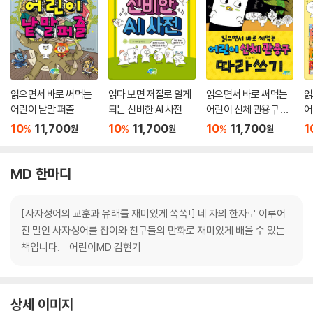
읽으면서 바로 써먹는
읽다 보면 저절로 알게
읽으면서 바로 써먹는
읽
어린이 낱말 퍼즐
되는 신비한 AI 사전
어린이 신체 관용구 따
어
라쓰기
트
10
11,700
10
11,700
10
11,700
1
%
%
%
원
원
원
MD 한마디
[사자성어의 교훈과 유래를 재미있게 쏙쏙!] 네 자의 한자로 이루어
진 말인 사자성어를 찹이와 친구들의 만화로 재미있게 배울 수 있는
책입니다. - 어린이MD 김현기
상세 이미지