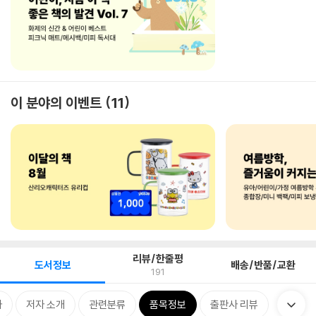
이 분야의 이벤트
11
리뷰/한줄평
도서정보
배송/반품/교환
191
차
저자 소개
관련분류
품목정보
출판사 리뷰