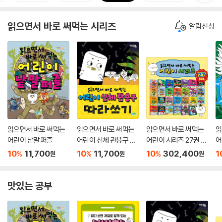
읽으면서 바로 써먹는 시리즈
알림신청
읽으면서 바로 써먹는
읽으면서 바로 써먹는
읽으면서 바로 써먹는
읽
어린이 낱말 퍼즐
어린이 신체 관용구 따
어린이 시리즈 27권 세
어
라쓰기
트
즐
10
11,700
10
11,700
10
302,400
1
%
%
%
원
원
원
맛있는 공부