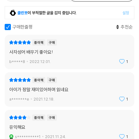
리뷰
69
한줄평
122
클린봇
이 부적절한 글을 감지 중입니다.
설정
구매한줄평
추천순
종이책
구매
사자성어 배우기 좋아요!
b*****8
2022.12.01.
1
종이책
구매
아이가 정말 재미있어하며 읽네요
a*******e
2021.12.18.
1
종이책
구매
유익해요