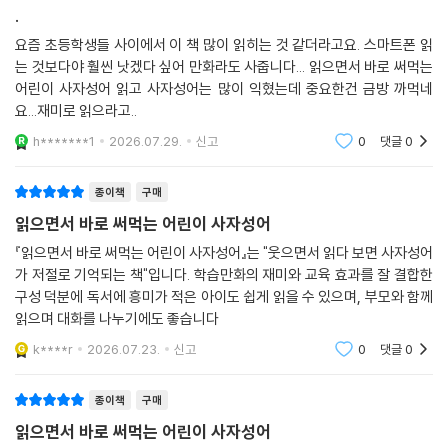
종이책
구매
.
요즘 초등학생들 사이에서 이 책 많이 읽히는 것 같더라고요. 스마트폰 읽
는 것보다야 훨씬 낫겠다 싶어 만화라도 사줍니다... 읽으면서 바로 써먹는
어린이 사자성어 읽고 사자성어는 많이 익혔는데 중요한건 금방 까먹네
요...재미로 읽으라고..
h*******1
2026.07.29.
신고
0
댓글
0
종이책
구매
읽으면서 바로 써먹는 어린이 사자성어
『읽으면서 바로 써먹는 어린이 사자성어』는 "웃으면서 읽다 보면 사자성어
가 저절로 기억되는 책"입니다. 학습만화의 재미와 교육 효과를 잘 결합한
구성 덕분에 독서에 흥미가 적은 아이도 쉽게 읽을 수 있으며, 부모와 함께
읽으며 대화를 나누기에도 좋습니다
k****r
2026.07.23.
신고
0
댓글
0
종이책
구매