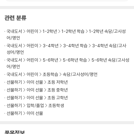
61 자승자박
62 전광석화
63 전대미문
관련 분류
64 전전긍긍
65 절차탁마
국내도서
어린이
1-2학년
1-2학년 학습
1-2학년 속담/고사성
66 점입가경
어/명언
67 주경야독
국내도서
어린이
3-4학년
3-4학년 학습
3-4학년 속담/고사
68 지지부진
성어/명언
69 진수성찬
국내도서
어린이
5-6학년
5-6학년 학습
5-6학년 속담/고사성
70 진퇴양난
어/명언
국내도서
어린이
초등학습
속담/고사성어/명언
〈ㅌ/ㅍ/ㅎ〉
선물하기
아이 선물
초등 저학년
91 호가호위
선물하기
아이 선물
초등 중학년
92 호사다마
선물하기
아이 선물
초등 고학년
93 호언장담
선물하기
입학/졸업
초등학생
94 호연지기
선물하기
아이 선물
95 혼연일체
96 확고부동
97 회자정리
품목정보