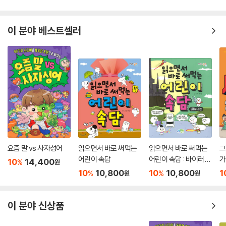
배송/반품/교환 안내
이 분야 베스트셀러
요즘 말 vs 사자성어
읽으면서 바로 써먹는
읽으면서 바로 써먹는
그
어린이 속담
어린이 속담 : 바이러스
가
10
14,400
%
원
편
10
10,800
10
10,800
1
%
%
원
원
이 분야 신상품