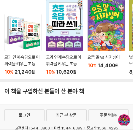
교과 연계 속담으로 어
교과 연계 속담으로 어
요즘 말 vs 사자성어
별
휘력을 키우는 초등 속
휘력을 키우는 초등 속
모
10
14,400
%
원
담 따라 쓰기 1~2 단계
담 따라 쓰기 2단계
10
21,240
10
10,620
8
%
%
원
원
세트
이 책을 구입하신 분들이 산 분야 책
로그인
최근 본 상품
주문/배송