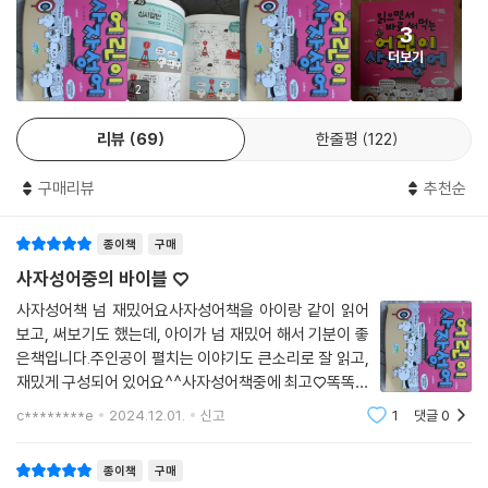
3
더보기
2
리뷰
69
한줄평
122
구매리뷰
추천순
종이책
구매
사자성어중의 바이블 ♡
사자성어책 넘 재밌어요사자성어책을 아이랑 같이 읽어
보고, 써보기도 했는데, 아이가 넘 재밌어 해서 기분이 좋
은책입니다.주인공이 펼치는 이야기도 큰소리로 잘 읽고,
재밌게 구성되어 있어요^^사자성어책중에 최고♡똑똑한
아이에게 최고의 사자성어책입니다읽으면서 바로 써먹는
c********e
2024.12.01.
신고
1
댓글
0
어린이 사자성어글쓴이＜한날＞ 글그림 저출판사파란정
원 평균