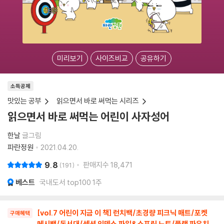
미리보기
사이즈비교
공유하기
소득공제
맛있는 공부
읽으면서 바로 써먹는 시리즈
읽으면서 바로 써먹는 어린이 사자성어
한날
글그림
파란정원
2021.04.20.
9.8
판매지수
18,471
191
베스트
국내도서 top100 1주
[vol.7 어린이 지금 이 책] 런치백/초경량 피크닉 매트/포켓
구매혜택
메시백/독서대/섹션 인덱스 파일&스프링 노트/플랫 파우치