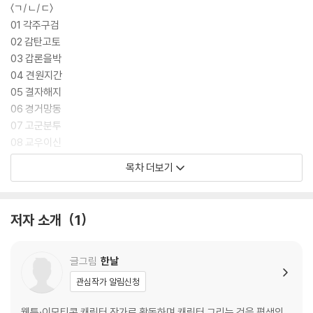
〈ㄱ/ㄴ/ㄷ〉
01 각주구검
02 감탄고토
03 갑론을박
04 견원지간
05 결자해지
06 경거망동
07 고군분투
08 교우이신
09 구사일생
목차 더보기
10 궁여지책
〈ㅁ/ㅂ〉
저자 소개
1
21 만시지탄
22 만장일치
23 명불허전
글그림
한날
24 목불식정
관심작가 알림신청
25 목불인견
26 무아도취
웹툰·이모티콘 캐릭터 작가로 활동하며 캐릭터 그리는 것을 평생의