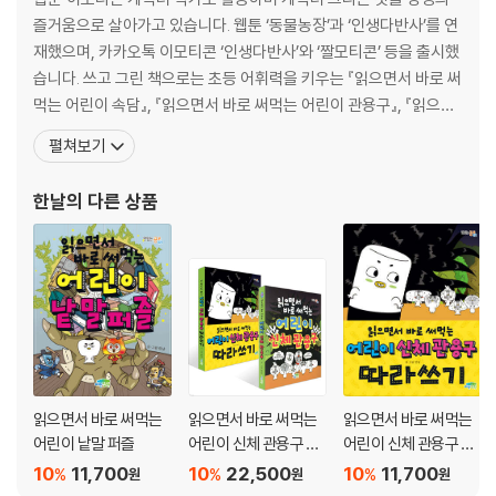
27 묵묵부답
즐거움으로 살아가고 있습니다. 웹툰 ‘동물농장’과 ‘인생다반사’를 연
28 문전성시
재했으며, 카카오톡 이모티콘 ‘인생다반사’와 ‘짤모티콘’ 등을 출시했
29 박학다식
습니다. 쓰고 그린 책으로는 초등 어휘력을 키우는 『읽으면서 바로 써
30 반신반의
먹는 어린이 속담』, 『읽으면서 바로 써먹는 어린이 관용구』, 『읽으면
서 바로 써먹는 어린이 고사성어』, 『읽으면서 바로 써먹는 어린이 감
펼쳐보기
〈ㅅ/ㅇ〉
정 표현』과 재미있게 상식을 배우는 『읽으면서 바로 써먹는 어린이
41 산해진미
수수께끼』, 『읽으면서 바로 써먹는 어린이 퀴즈』, 『읽으면서 바로 써
한날
의 다른 상품
42 설왕설래
먹는 어린이 한국사 퀴즈』, 『읽으면서 바로
43 속전속결
44 솔선수범
45 시시비비
46 시종일관
47 심기일전
48 십시일반
49 아연실색
읽으면서 바로 써먹는
읽으면서 바로 써먹는
읽으면서 바로 써먹는
50 어불성설
어린이 낱말 퍼즐
어린이 신체 관용구 +
어린이 신체 관용구 따
따라쓰기 세트
라쓰기
10
11,700
10
22,500
10
11,700
〈ㅈ/ㅊ〉
%
%
%
원
원
원