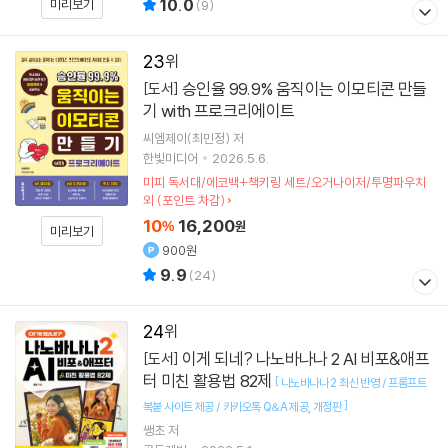
10.0
미리보기
(
9
)
23
승인율 99.9% 움직이는 이모티콘 만들
[도서]
기 with 프로크리에이트
씨엠제이(최민정)
저
한빛미디어
2026.5.6.
미피 독서대/에코백+책키링 세트/오거나이저/투명파우치
외 (포인트 차감)
10
16,200
%
원
미리보기
900원
9.9
(
24
)
24
이게 되네? 나노바나나 2 AI 비포&애프
[도서]
터 미친 활용법 82제
[
나노바나나 2 최신 반영 / 프롬프트
]
복붙 사이트 제공 / 카카오톡 Q&A 제공
개정판
쌩초
저