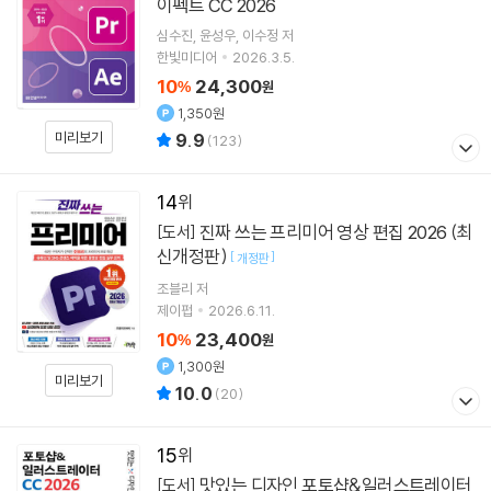
이펙트 CC 2026
심수진
윤성우
이수정
저
한빛미디어
2026.3.5.
10
24,300
%
원
1,350원
미리보기
9.9
(
123
)
14
진짜 쓰는 프리미어 영상 편집 2026 (최
[도서]
신개정판)
[
]
개정판
조블리
저
제이펍
2026.6.11.
10
23,400
%
원
1,300원
미리보기
10.0
(
20
)
15
맛있는 디자인 포토샵&일러스트레이터
[도서]