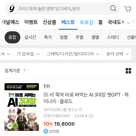
어린이
채널예스
이벤트
신상품
베스트
독후감
홈
국내도서
외
웰컴메뉴 모두보기
어린이
종합
실시간
특가
일별
주별
월별
스테디
선물
도서
IT 모바일
그래픽/디자인/멀티미디어
분야 선택
집계기준
1
뚝딱 바로 써먹는 AI 3대장 챗GPT · 제
[도서]
미나이 · 클로드
코리아교육그룹 연구소
저
안경다리BOOKS
2026.6.22.
10
19,800
%
원
220원