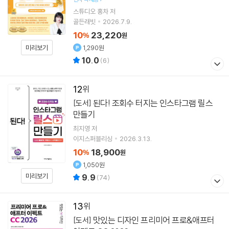
스튜디오 홍차
저
골든래빗
2026.7.9.
10
23,220
%
원
1,290원
미리보기
10.0
(
6
)
12
된다! 조회수 터지는 인스타그램 릴스
[도서]
만들기
최지영
저
이지스퍼블리싱
2026.3.13.
10
18,900
%
원
1,050원
미리보기
9.9
(
74
)
13
맛있는 디자인 프리미어 프로&애프터
[도서]