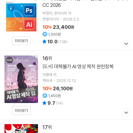
CC 2026
박정아
윤이사라
저
한빛미디어
2026.2.2.
10
23,400
%
원
1,300원
미리보기
10.0
(
138
)
16
대체불가 AI 영상 제작 완전정복
[도서]
이용태
저
책바세
2025.12.12.
10
26,100
%
원
1,450원
9.7
(
14
)
미리보기
17