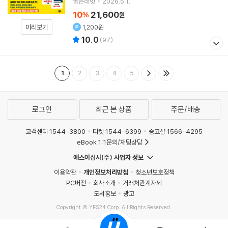
골든래빗
2026.5.1.
10
21,600
%
원
1,200원
미리보기
10.0
(
97
)
1
2
3
4
5
로그인
최근 본 상품
주문/배송
고객센터 1544-3800
티켓 1544-6399
중고샵 1566-4295
eBook 1:1문의/채팅상담
예스이십사(주) 사업자 정보
이용약관
개인정보처리방침
청소년보호정책
PC버전
회사소개
거래처관계자께
도서홍보
광고
Copyright © YES24 Corp. All Rights Reserved.
MATOM9