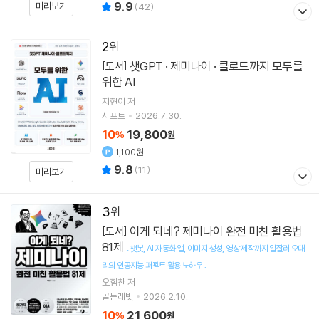
9.9
미리보기
(
42
)
2
챗GPT · 제미나이 · 클로드까지 모두를
[도서]
위한 AI
지현이
저
시프트
2026.7.30.
10
19,800
%
원
1,100원
9.8
(
11
)
미리보기
3
이게 되네? 제미나이 완전 미친 활용법
[도서]
81제
[
챗봇
AI 자동화 앱
이미지 생성
영상 제작까지 일잘러 오대
]
리의 인공지능 퍼펙트 활용 노하우
오힘찬
저
골든래빗
2026.2.10.
10
21,600
%
원