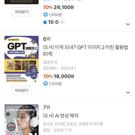
10
26,100
%
원
미리보기
1,450원
10.0
(
3
)
6
이게 되네? GPT 이미지 2 미친 활용법
[도서]
61제
공냥이
저
골든래빗
2026.8.1.
10
18,000
%
원
1,000원
미리보기
7
AI 영상 제작
[도서]
문수민
민지영
신호진
강경희
저 외 1명
길벗
2026.7.15.