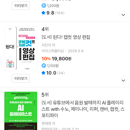
1,200원
미리보기
9.8
(
164
)
4
된다! 캡컷 영상 편집
[도서]
지민이
저
이지스퍼블리싱
2026.5.6.
10
19,800
%
원
1,100원
10.0
(
34
)
미리보기
5
유튜브에서 음원 발매까지 AI 플레이리
[도서]
스트 with 수노, 제미나이, 리퍼, 캔바, 캡컷, 스
포티파이
문태영
저
한빛미디어
2026.7.21.