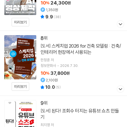
10
24,300
%
원
1,350원
9.9
(
38
)
미리보기
8
스케치업 2026 for 건축 모델링 : 건축/
[도서]
인테리어 현장에서 사용되는
한정훈
저
정보문화사
2026.7.30.
10
37,800
%
원
2,100원
미리보기
10.0
(
5
)
9
된다! 조회수 터지는 유튜브 쇼츠 만들
[도서]
기
최지영
저