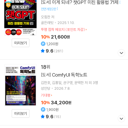
이게 되네? 챗GPT 미친 활용법 71제
[도서]
[
]
전면개정2판
오힘찬
저
골든래빗
2025.1.10.
투명 점착 메모지 (포인트 차감)
10
21,600
%
원
미리보기
1,200원
9.6
(
261
)
18
ComfyUI 독학노트
[도서]
김한호
김홍일
권구영
윤택한
저 외 3명
성안당
2026.7.8.
기대평
10
34,200
%
원
1,900원
미리보기
9.6
(
15
)