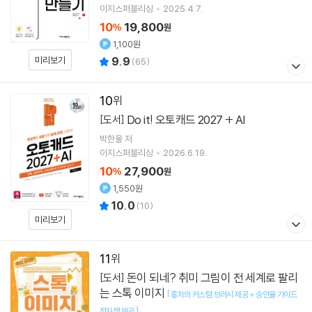
이지스퍼블리싱
2025.4.7.
10
19,800
%
원
1,100원
미리보기
9.9
(
65
)
10
Do it! 오토캐드 2027 + AI
[도서]
박한울
저
이지스퍼블리싱
2026.6.19.
10
27,900
%
원
1,550원
10.0
(
10
)
미리보기
11
돈이 되네? 취미 그림이 전 세계로 팔리
[도서]
는 스톡 이미지
[
홍차의 커스텀 브러시 제공＋승인율 가이드
]
전자책 제공