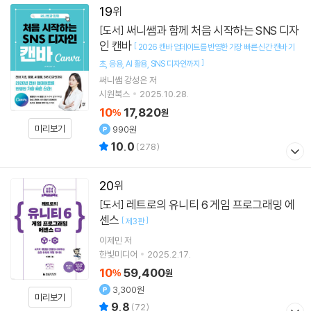
19
써니쌤과 함께 처음 시작하는 SNS 디자
[도서]
인 캔바
[
2026 캔바 업데이트를 반영한 가장 빠른 신간 캔바 기
]
초
응용
AI 활용
SNS 디자인까지
써니쌤 강성은
저
시원북스
2025.10.28.
10
17,820
%
원
미리보기
990원
10.0
(
278
)
20
레트로의 유니티 6 게임 프로그래밍 에
[도서]
센스
[
]
제3판
이제민
저
한빛미디어
2025.2.17.
10
59,400
%
원
3,300원
미리보기
9.8
(
72
)