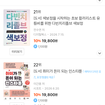
21
색보정을 시작하는 초보 컬러리스트 유
[도서]
튜버를 위한 다빈치리졸브 색보정
전수연
저
디지털북스
2026.7.15.
10
19,800
%
원
1,100원
미리보기
22
취미가 돈이 되는 인스타툰
[도서]
[
캐릭터 디자인 포
]
즈
표정 템플릿 제공
이건용
저
시프트
2026.6.20.
10
19,800
%
원
1,100원