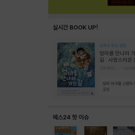
실시간 BOOK UP!
동화로 읽는 웹툰
엄마를 만나러 
길 : 사랑스러운
라미
고먕 원저/김영리 글
다산어
모리 아크릴 스탠드
굿즈
예스24 핫 이슈