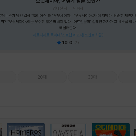
오뒷세이아, 어떻게 읽을 것인가
김태진 저
민음사
메로스가 남긴 걸작 『일리아스』와 『오뒷세이아』. 『오뒷세이아』가 더 재밌다. 단순히 재밌기만
까? 『오뒷세이아』에는 무수히 많은 매력이 있다. '아트인문학' 김태진 저자가 그 요소를 하
해설해준다.
제로퍼제로 독서대/스트랩 에코백(포인트 차감)
10.0
(
2
)
20대
30대