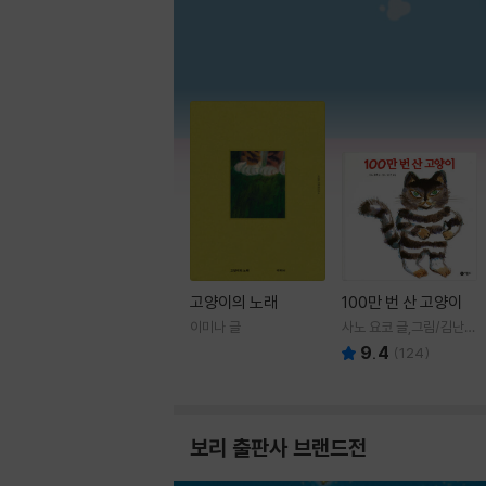
고양이의 노래
100만 번 산 고양이
이미나 글
사노 요코 글,그림/김난주
역
9.4
(
124
)
보리 출판사 브랜드전