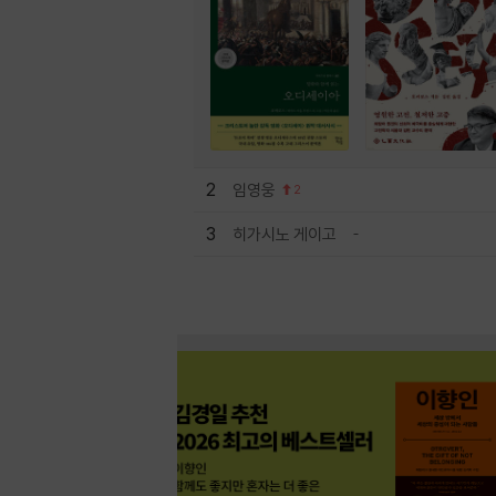
2
임영웅
2
3
히가시노 게이고