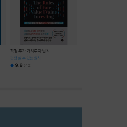
적정 주가 가치투자 법칙
평생 쓸 수 있는 원칙
9.9
(
42
)