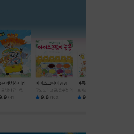
더보기
늘은 캣치하이킹
아이스크림이 꽁꽁
여름을 부탁해
 글/윤태규 그림
구도 노리코 글/윤수정 역
토마쓰리 글그림
9.9
9.6
9.8
(
41
)
(
103
)
(
24
)