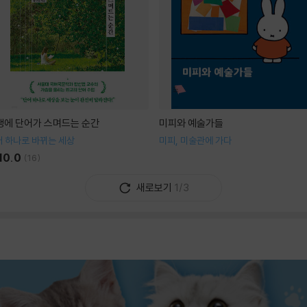
생에 단어가 스며드는 순간
미피와 예술가들
 하나로 바뀌는 세상
미피, 미술관에 가다
10.0
(
16
)
새로보기
1/3