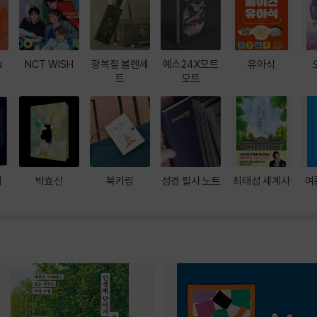
s
NCT WISH
광복절 볼펜세
예스24X모트
유아식
트
모트
대
박효신
북키링
성경 필사 노트
최태성 세계사
여