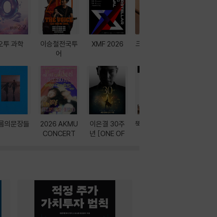
오투 과학
이승철전국투
XMF 2026
크레마 이북 리
방학에는 
어
더기
포터
름의문장들
2026 AKMU
이은결 30주
뚝딱! AI 3대장
이달의 인
CONCERT
년 [ONE OF
과
ONE]