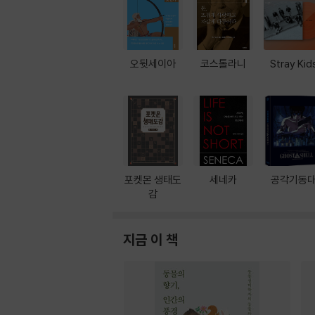
오뒷세이아
코스톨라니
Stray Kid
포켓몬 생태도
세네카
공각기동
감
지금 이 책