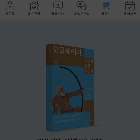
사은품
예스펀딩
클래스24
AI일문백답
리딩런
출석체크