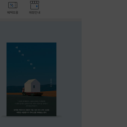
혜택모음
매장안내