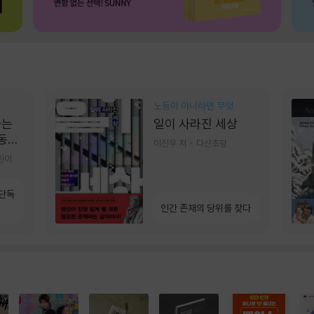
노동이 아니라면 무엇
가는
일이 사라진 세상
 동그
이진우 저
다산초당
린이
 단독
인간 존재의 당위를 찾다