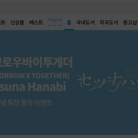
어린이
벤트
신상품
베스트
독후감
홈
국내도서
외국도서
중고샵
어린이