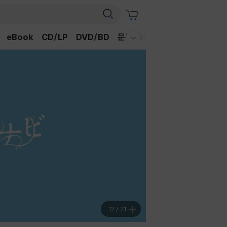
eBook
CD/LP
DVD/BD
문구/GIFT
티켓
채널예스
웰컴메뉴 모두보기
13
/
21