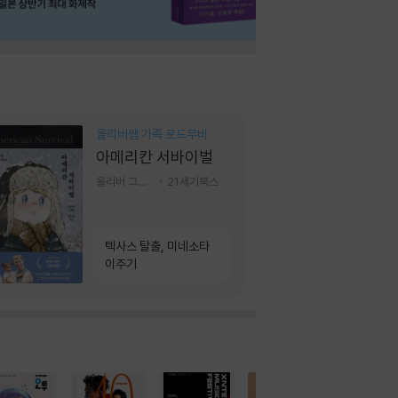
올리버쌤 가족 로드무비
아메리칸 서바이벌
올리버 그랜트,정다운 저
21세기북스
텍사스 탈출, 미네소타
이주기