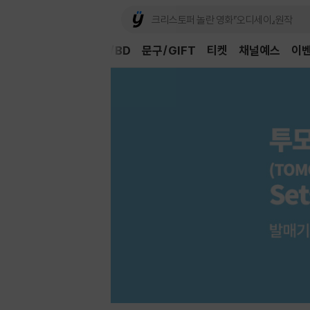
Book
CD/LP
DVD/BD
문구/GIFT
티켓
채널예스
이