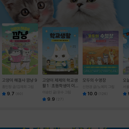
고양이 해결사 깜냥 9
고양이 제제의 학교생
모두의 수영장
오
활 1 : 초등학생이 이
홍민정 글/김재희 그림
신현경 글/노예지 그림
서율
렇게 힘들 줄이야
이승민 글/온수 그림
9.7
10.0
(
60
)
(
126
)
9.9
(
27
)