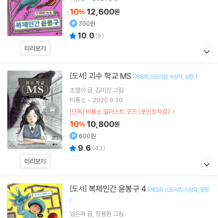
10
12,600
%
원
700원
10.0
(
9
)
미리보기
괴수 학교 MS
[도서]
[
]
제8회 스토리킹 수상작
양장
조영아
글
김미진
그림
비룡소
2020.9.30.
[단독] 비룡소 일러스트 굿즈 (포인트차감)
10
10,800
%
원
600원
9.6
(
43
)
미리보기
복제인간 윤봉구 4
[도서]
[
제5회 스토리킹 수상작
양장
]
임은하
글
정용환
그림