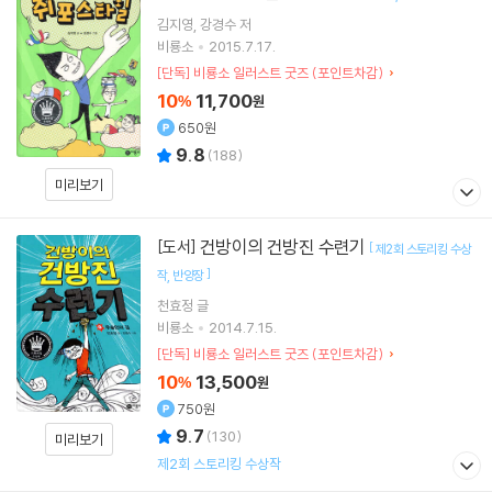
김지영
강경수
저
비룡소
2015.7.17.
[단독] 비룡소 일러스트 굿즈 (포인트차감)
10
11,700
%
원
650원
9.8
(
188
)
미리보기
건방이의 건방진 수련기
[도서]
[
제2회 스토리킹 수상
]
작
반양장
천효정
글
비룡소
2014.7.15.
[단독] 비룡소 일러스트 굿즈 (포인트차감)
10
13,500
%
원
750원
9.7
(
130
)
미리보기
제2회 스토리킹 수상작