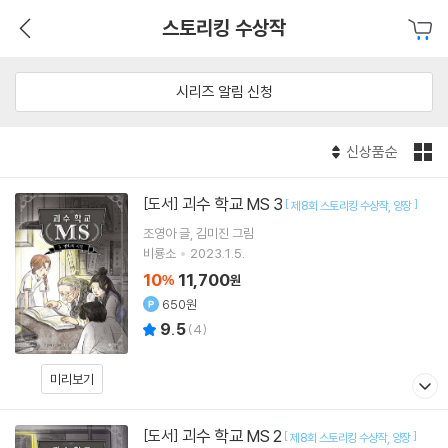
스토리킹 수상작
시리즈 알림 신청
신상품순
괴수 학교 MS 3
[도서]
[
]
제8회 스토리킹 수상작
양장
조영아
글
김미진
그림
비룡소
2023.1.5.
10
11,700
%
원
650원
9.5
(
4
)
미리보기
괴수 학교 MS 2
[도서]
[
]
제8회 스토리킹 수상작
양장