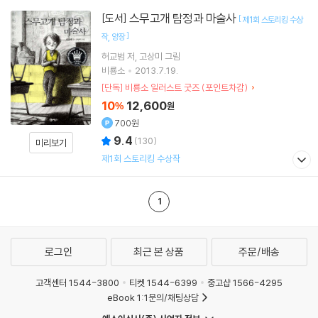
스무고개 탐정과 마술사
[도서]
[
제1회 스토리킹 수상
]
작
양장
허교범
저
고상미
그림
비룡소
2013.7.19.
[단독] 비룡소 일러스트 굿즈 (포인트차감)
10
12,600
%
원
700원
9.4
(
130
)
미리보기
제1회 스토리킹 수상작
1
로그인
최근 본 상품
주문/배송
고객센터 1544-3800
티켓 1544-6399
중고샵 1566-4295
eBook 1:1문의/채팅상담