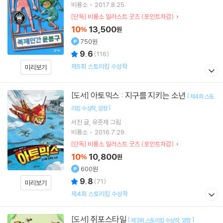
비룡소
2017.8.25.
[단독] 비룡소 일러스트 굿즈 (포인트차감)
10
13,500
%
원
750원
9.6
(
116
)
제5회 스토리킹 수상작
미리보기
아토믹스 : 지구를 지키는 소년
[도서]
[
제4회 스토
]
리킹 수상작
양장
서진
글
유준재
그림
비룡소
2016.7.29.
[단독] 비룡소 일러스트 굿즈 (포인트차감)
10
10,800
%
원
600원
9.8
(
71
)
미리보기
제4회 스토리킹 수상작
쥐포스타일
[도서]
[
]
제3회 스토리킹 수상작
양장