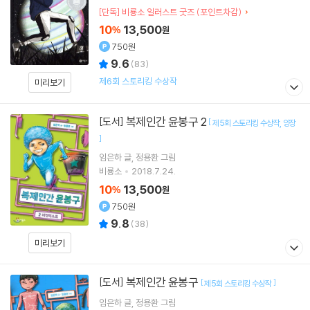
[단독] 비룡소 일러스트 굿즈 (포인트차감)
10
13,500
%
원
750원
9.6
(
83
)
제6회 스토리킹 수상작
미리보기
복제인간 윤봉구 2
[도서]
[
제5회 스토리킹 수상작
양장
]
임은하
글
정용환
그림
비룡소
2018.7.24.
10
13,500
%
원
750원
9.8
(
38
)
미리보기
복제인간 윤봉구
[도서]
[
]
제5회 스토리킹 수상작
임은하
글
정용환
그림