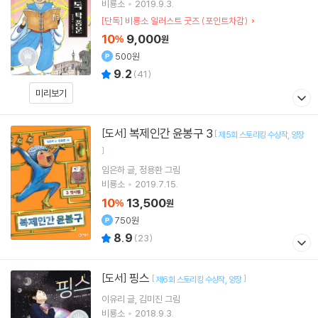
비룡소
2019.9.3.
[단독] 비룡소 일러스트 굿즈 (포인트차감)
10
9,000
%
원
500원
9.2
(
41
)
미리보기
복제인간 윤봉구 3
[도서]
[
제5회 스토리킹 수상작
양장
]
임은하
글
정용환
그림
비룡소
2019.7.15.
10
13,500
%
원
750원
8.9
(
23
)
핑스
[도서]
[
]
제6회 스토리킹 수상작
양장
이유리
글
김미진
그림
비룡소
2018.9.3.