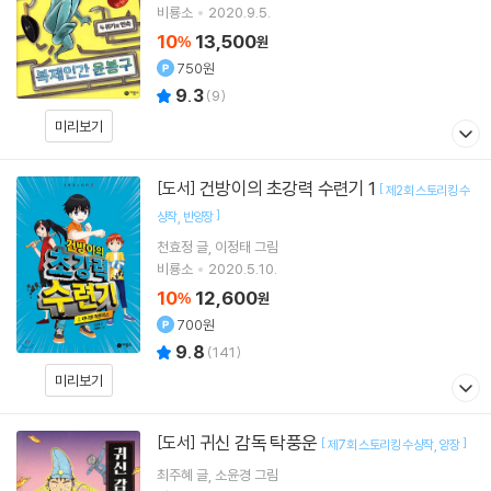
비룡소
2020.9.5.
10
13,500
%
원
750원
9.3
(
9
)
미리보기
건방이의 초강력 수련기 1
[도서]
[
제2회 스토리킹 수
]
상작
반양장
천효정
글
이정태
그림
비룡소
2020.5.10.
10
12,600
%
원
700원
9.8
(
141
)
미리보기
귀신 감독 탁풍운
[도서]
[
]
제7회 스토리킹 수상작
양장
최주혜
글
소윤경
그림