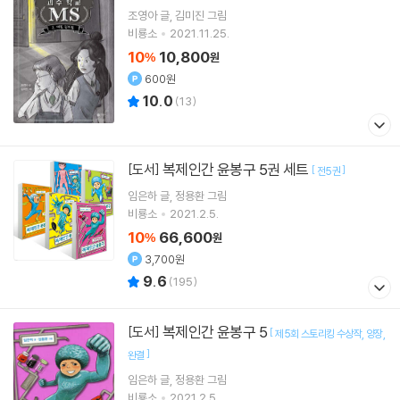
조영아
글
김미진
그림
비룡소
2021.11.25.
10
10,800
%
원
600원
10.0
(
13
)
복제인간 윤봉구 5권 세트
[도서]
[
]
전5권
임은하
글
정용환
그림
비룡소
2021.2.5.
10
66,600
%
원
3,700원
9.6
(
195
)
복제인간 윤봉구 5
[도서]
[
제5회 스토리킹 수상작
양장
]
완결
임은하
글
정용환
그림
비룡소
2021.2.5.