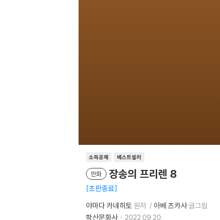
소득공제
베스트셀러
장송의 프리렌 8
만화
초판종료
야마다 카네히토
원저
아베 츠카사
글그림
학산문화사
2022.09.20.