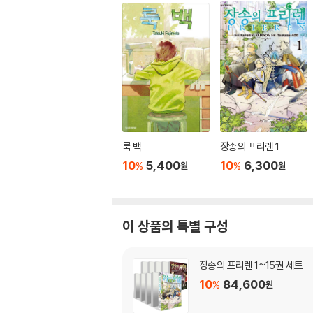
룩 백
장송의 프리렌 1
10
5,400
10
6,300
%
%
원
원
이 상품의 특별 구성
장송의 프리렌 1~15권 세트
10
84,600
%
원