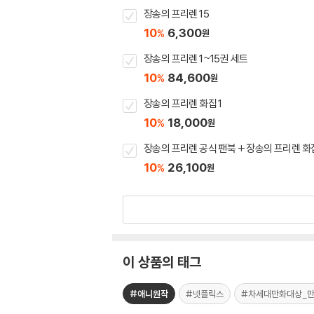
장송의 프리렌 15
10
6,300
%
원
장송의 프리렌 1~15권 세트
10
84,600
%
원
장송의 프리렌 화집 1
10
18,000
%
원
장송의 프리렌 공식 팬북 + 장송의 프리렌 화집
10
26,100
%
원
이 상품의 태그
#애니원작
#넷플릭스
#차세대만화대상_