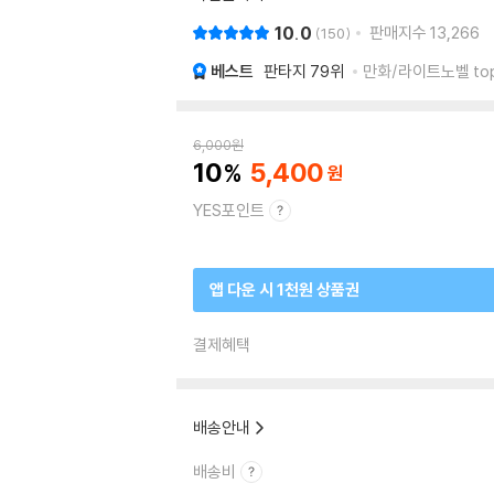
10.0
판매지수
13,266
150
베스트
판타지
79위
만화/라이트노벨 top
6,000
원
10
5,400
YES포인트
앱 다운 시 1천원 상품권
결제혜택
배송안내
배송비