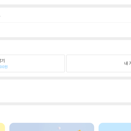
.
팔기
내 
500원