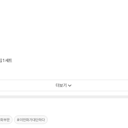
 1 세트
더보기
만화부문
#이만화가대단하다