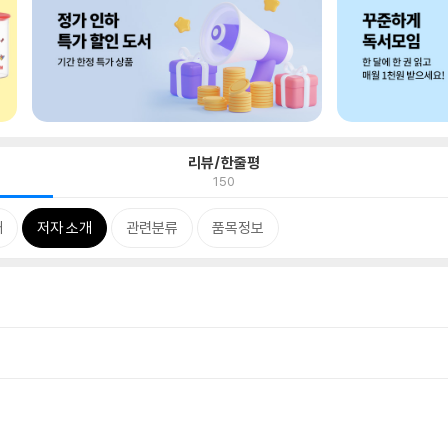
리뷰/한줄평
150
개
저자 소개
관련분류
품목정보