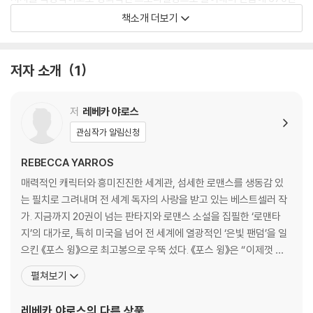
해외 독자들의 마음을 사로잡았다.
책소개 더보기
아마존 59주 연속, 〈뉴욕타임스〉 55주 연속 베스트셀러를 기록하며 틱톡
에서도 열광적인 반응으로 흥행 가도를 달리고 있는 이 소설은 세계 최대
저자 소개
1
서평 사이트 굿리즈에 22만 개가 넘는 리뷰가 올라와 있는 상태다. 그뿐 아
니다. 2023년 온갖 올해의 책 및 도서상을 차지한 것은 물론이고, 팬사이
저
레베카 야로스
트를 넘어 SNS에도 도배될 만큼 연일 팬아트가 양산되는 등 판타지 소설
계에 ‘새 왕좌’로 등극했다고 해도 과언이 아니다. 이와 같은 폭발적인 현상
관심작가 알림신청
에 관해 〈뉴욕타임스〉는 “《해리포터》와 《트와일라잇》의 열광을 잇는 대형
REBECCA YARROS
팬덤 등장”이라는 평을 내놓아 기대감을 한층 높였다.
판타지와 마법, 음모와 액션, 로맨스와 서스펜스, 그리고 위대한 드래곤까
매력적인 캐릭터와 흥미진진한 세계관, 섬세한 로맨스를 생동감 있
지, 독특한 세계관과 매력적인 키워드가 집약된 이 소설은 “모든 면에서 과
는 필치로 그려내며 전 세계 독자의 사랑을 받고 있는 베스트셀러 작
대평가 받을 자격이 있다”는 대다수 독자의 말처럼 재미 이상의 황홀한 만
가. 지금까지 20권이 넘는 판타지와 로맨스 소설을 집필한 ‘로맨타
족감과 여운을 선사한다. 바이올렛을 중심으로 펼쳐지는 우정과 사랑, 그
지’의 대가로, 특히 미국을 넘어 전 세계에 열광적인 ‘은빛 팬덤’을 일
리고 용기와 신의에 관한 환상적인 스토리텔링에 지금 바로 빠져보자.
으킨 《포스 윙》으로 최고봉으로 우뚝 섰다. 《포스 윙》은 “이제껏 본
적 없는 새로운 판타지”라는 극찬을 받으며 출간 즉시 미국, 영국, 독
펼쳐보기
Welcome to the brutal and elite world of Basgiath War Co
일, 호주에서 1위를 차지했다. 〈뉴욕타임스〉 55주 연속 1위, 아마존 5
llege ...
9주 연속 1위에 이어 집필 완료 전 아마존 스튜디오 영상화 확정, 오
레베카 야로스
의 다른 상품