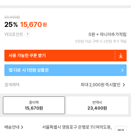
20,900
원
25
15,670
YES포인트
0원
마니아추가적립
5만원 이상 구매 시 2천원 추가 적립
사용 가능한 쿠폰 받기
앱 다운 시 1천원 상품권
결제혜택
최대 2,000원 즉시할인
종이책
번역서
15,670
원
23,400
원
배송안내
서울특별시 영등포구 은행로 11(여의도동,
변경