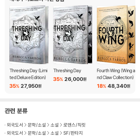
더블·애플·구글플레이·틱톡
Twenty-year-old Violet Sorrengail was supposed to enter th
e Scribe Quadrant, living a quiet life among books and history.
Now, the commanding general - also known as her tough-as-
talons mother - has ordered Violet to join the hundreds of can
didates striving to become the elite of Navarre: dragon riders.
But when you're smaller than everyone else and your body is b
rittle, death is only a heartbeat away . . . because dragons do
n't bond to 'fragile' humans. They incinerate them.
Threshing Day (Limi
Threshing Day
Fourth Wing (Wing a
ted Deluxe Edition)
nd Claw Collection)
35
26,000
%
원
With fewer dragons willing to bond than cadets, most would k
35
27,950
18
48,340
%
%
원
원
ill Violet to better their own chances of success. The rest wou
ld kill her just for being her mother's daughter - like Xaden Rior
son, the most powerful and ruthless wingleader in the Riders
관련 분류
Quadrant.
외국도서
문학/소설
소설
로맨스/칙릿
She'll need every edge her wits can give her just to see the ne
외국도서
문학/소설
소설
SF/판타지
xt sunrise.