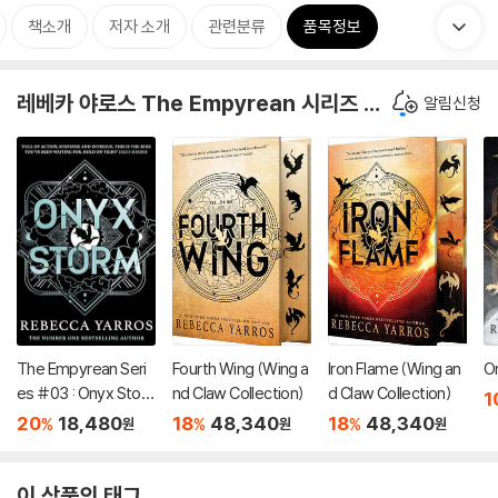
책소개
저자 소개
관련분류
품목정보
레베카 야로스 The Empyrean 시리즈 원서
알림신청
The Empyrean Seri
Fourth Wing (Wing a
Iron Flame (Wing an
O
es #03 : Onyx Stor
nd Claw Collection)
d Claw Collection)
1
m
20
18,480
18
48,340
18
48,340
%
%
%
원
원
원
이 상품의 태그