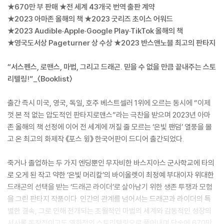
★670만 부 판매 ★전 세계 43개국 번역 출판 계약
★2023 아마존 올해의 책 ★2023 굿리즈 초이스 어워드
★2023 Audible·Apple·Google Play·TikTok 올해의 책
★영국도서상 Pageturner 상 수상 ★2023 반스앤노블 최고의 판타지
“서스펜스, 로맨스, 마법, 그리고 드래곤. 믿을 수 없을 만큼 끝내주는 스토
리텔링!”_〈Booklist〉
출간 즉시 미국, 영국, 독일, 호주 베스트셀러 1위에 오르는 동시에 “이제
껏 본 적 없는 압도적인 판타지로맨스”라는 극찬을 받으며 2023년 아마
존 올해의 책 선정에 이어 전 세계에 꺼질 줄 모르는 ‘은빛 팬덤’ 열풍을 몰
고 온 최고의 화제작 《포스 윙》 한국어판이 드디어 출간되었다.
죽거나 졸업하는 두 가지 엔딩뿐인 무자비한 바스지아스 군사학교에 타의
로 오게 된 작고 약한 ‘은빛 머리칼’의 바이올렛이 최정예 부대이자 위대한
드래곤의 선택을 받는 ‘드래곤 라이더’로 살아남기 위한 생존 투쟁과 모험
을 그린 판타지 작품이다. 인간의 관계를 넘어서는 드래곤과 라이더의 특
별한 결속, 그로 인해 전개되는 초월적인 마법의 세계와 감동적인 성장의
서사를 독창적이고도 영화적인 스토리텔링으로 풀어내며 단숨에 670만