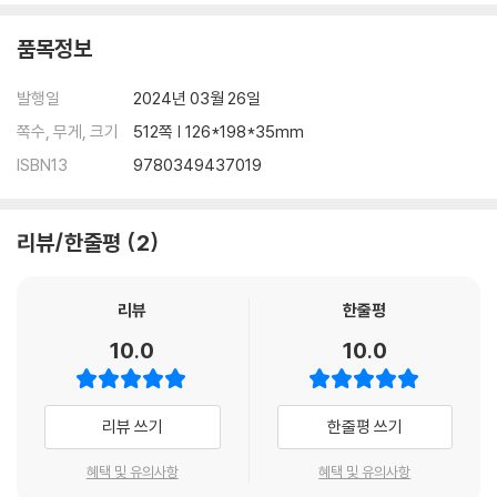
Yet, with every day that passes, the war outside grows more
품목정보
deadly, the kingdom's protective wards are failing, and the de
ath toll continues to rise. Even worse, Violet begins to suspec
발행일
2024년 03월 26일
t leadership is hiding a terrible secret.
쪽수, 무게, 크기
512쪽 | 126*198*35mm
ISBN13
9780349437019
Everyone at Basgiath has an agenda, and every night could be
your last. So, sleep with one eye open because once you ente
r, there are only two ways out:
graduate or die
.
리뷰/한줄평
2
리뷰
한줄평
10.0
10.0
리뷰 쓰기
한줄평 쓰기
혜택 및 유의사항
혜택 및 유의사항