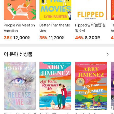
People We Meet on
Better Than the Mo
Flipped 영화 '플립' 원
T
Vacation
vies
작 소설
An
38
12,000
35
11,700
46
8,300
4
%
%
%
원
원
원
이 분야 신상품