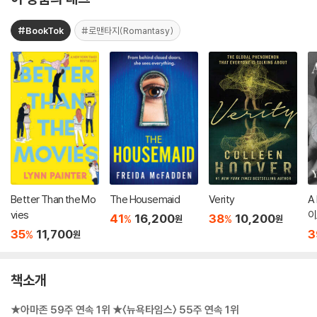
#BookTok
#로맨타지(Romantasy)
Better Than the Mo
The Housemaid
Verity
A 
vies
이
41
16,200
38
10,200
%
%
원
원
35
11,700
3
%
원
책소개
★아마존 59주 연속 1위 ★〈뉴욕타임스〉 55주 연속 1위