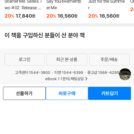
Shatter Me: Series T
Say You'll Rememb
Just for the Summe
O
wo #02 : Release M
er Me
r
2
e
20
17,840
20
16,560
20
16,560
%
%
%
원
원
원
이 책을 구입하신 분들이 산 분야 책
로그인
최근 본 상품
주문/배송
고객센터 1544-3800
티켓 1544-6399
중고샵 1566-4295
eBook 1:1문의/채팅상담
예스이십사(주) 사업자 정보
선물하기
바로구매
카트담기
이용약관
개인정보처리방침
청소년보호정책
PC버전
회사소개
거래처관계자께
도서홍보
광고
Copyright © YES24 Corp. All Rights Reserved.
MATOM15