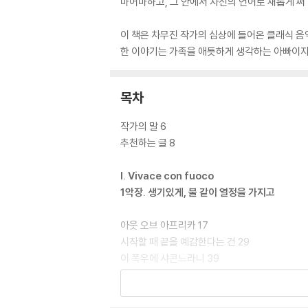
마어마하고, 그 안에서 자신의 언어로 새롭게 써 
이 책은 차무진 작가의 심상에 들어온 클래식 음
한 이야기는 가족을 애틋하게 생각하는 아빠이자 
목차
작가의 말 6
추천하는 글 8
I. Vivace con fuoco
1악장. 생기있게, 불 같이 열정을 가지고
아웃 오브 아프리카 17
시작할 때 끝을 예감한다는 건 29
이 폭우에 샤콘느라니 39
자클린의 눈물 45
II. Moderato expressivo