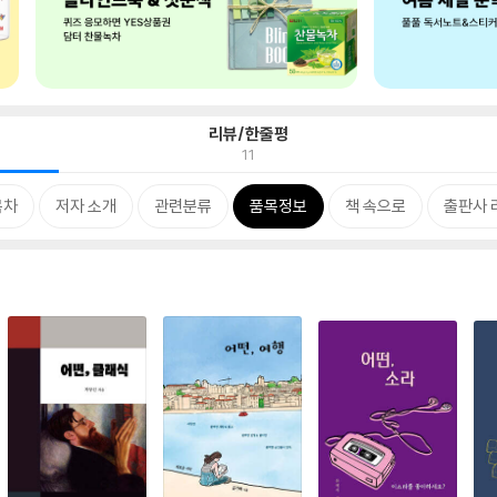
리뷰/한줄평
11
목차
저자 소개
관련분류
품목정보
책 속으로
출판사 