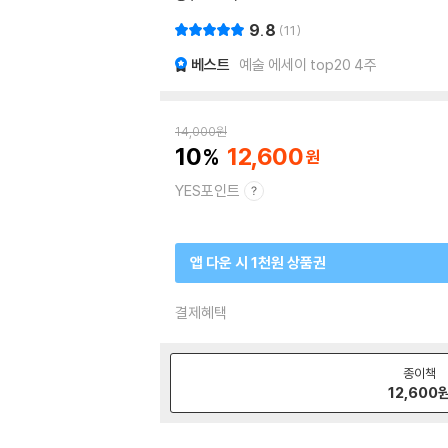
9.8
11
베스트
예술 에세이 top20 4주
14,000
원
10
12,600
YES포인트
앱 다운 시 1천원 상품권
결제혜택
종이책
12,600