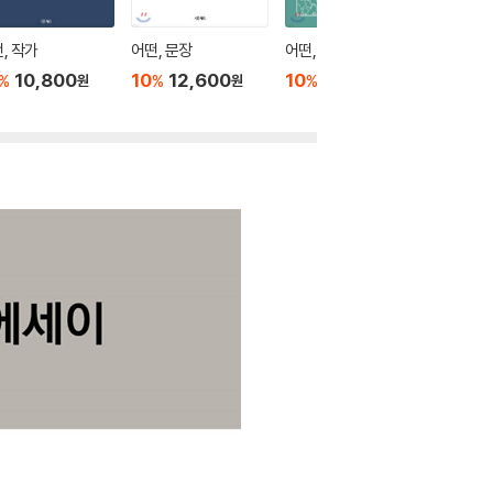
, 작가
어떤, 문장
어떤, 낱말
어떤, 시
10,800
10
12,600
10
10,800
10
8
%
%
%
%
원
원
원