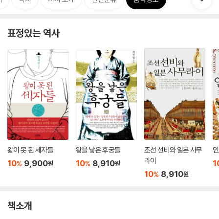
표정있는 역사
왕이 못 된 세자들
왕을 낳은 후궁들
조선 선비와 일본 사무
인
라이
10
9,900
10
8,910
1
%
%
원
원
10
8,910
%
원
책소개