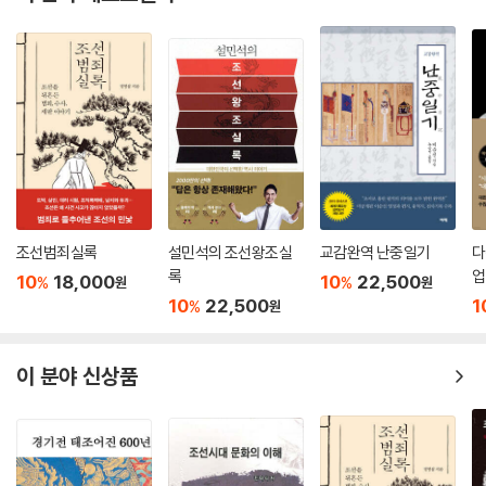
조선범죄실록
설민석의 조선왕조실
교감완역 난중일기
다
록
업
10
18,000
10
22,500
%
%
원
원
10
22,500
1
%
원
이 분야 신상품