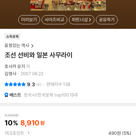
미리보기
사이즈비교
파트너샵
공유하기
소득공제
표정있는 역사
조선 선비와 일본 사무라이
호사카 유지
저
김영사
2007.06.22.
9.3
판매지수
138
9
베스트
한국사/한국문화 top100 19주
9,900
원
10
8,910
YES포인트
490원 (5%)