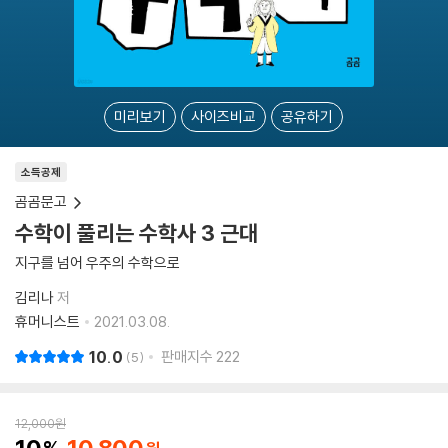
미리보기
사이즈비교
공유하기
소득공제
곰곰문고
수학이 풀리는 수학사 3 근대
지구를 넘어 우주의 수학으로
김리나
저
휴머니스트
2021.03.08.
10.0
판매지수
222
5
12,000
원