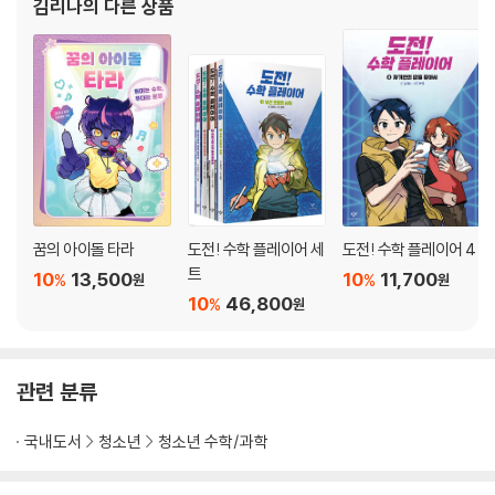
김리나
의 다른 상품
5. 측정 단위의 발달: 변하지 않는 측정 단위는 어떻게 정할까?
미국에서 Reading, Wr
원시 시대의 측정 | 최초의 길이 단위, 풋 | 노아는 어떻게 방주를 만들었을
까? | 노아의 방주를 실제로 만들 수 있을까? | 이집트 사람들의 큐빗 사용
| 영국의 야드법 | 세계 공통의 기준, 미터법의 탄생 | 미터와 센티미터 | 킬
로그램을 약속하는 원기
6. 삼각비와 정수론: 삼각비가 필요했던 이유는 무엇일까?
꿈의 아이돌 타라
도전! 수학 플레이어 세
도전! 수학 플레이어 4
프랑스 혁명과 나폴레옹의 등장 | 삼각비로 쏘아 올린 대포 | 삼각비 표의
트
10
13,500
10
11,700
응용 | 삼각형의 닮음을 활용한 나폴레옹 | 나폴레옹이 존경한 수학자, 가
%
%
원
원
10
46,800
%
우스 | 나는 말을 하기 전에 이미 계산할 수 있었다 | 가우스와 정수론 | 소
원
수의 연구 | 복소수의 그래프
관련 분류
국내도서
청소년
청소년 수학/과학