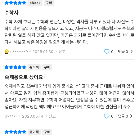
과정을 따라가다 보면, 수학적 논리가 촘촘해지는 동시에 비판적이고 창의
eBook
구매
적인 문제 해결 능력이 절로 길러진다.
수학사
수학 자체 보다는 수학과 연관된 다양한 역사를 다루고 있다.나 자신도 수
중고등 교육과정에 포함된 수학 개념들을 꽉 잡아주는 교양서
학이라면 알러지 반응을 일으키고 있고, 지금도 아주 다행스럽게도 수학과
관련된 일을 하지 않고 있지만, 가끔은 과거로 돌아간다면 수학을 제대로
세 권으로 구성된 [수학이 풀리는 수학사]에는 현재 중고교 교과과정에서
다시 해보고 싶은 욕망을 일으키게 하는 책이다.
가르치고 있는 여러 수학 개념이 포함되어 있다. 1 고대 편은 인류 문명이
c******9
2025.01.30.
신고
0
댓글
0
태동하던 고대 시대의 수학을 다루고 있다. 수의 발달 과정부터 고대 이집
트의 유적과 유물에 숨겨져 있는 수학적 원리, 오늘날까지 교과서에 등장
종이책
구매
하는 증명과 법칙들을 탄생시킨 고대 그리스 학자들의 이야기까지 수학사
숙제용으로 샀어요!
의 흥미진진한 이야기가 다채롭게 펼쳐진다.
숙제하려고 샀는데 가볍게 읽기 좋네요. ^^ 고대 중세 근대로 나눠져 있어
2 중세 편에서는 중세 유럽을 중심으로 수학의 주요 개념이 형성되어 온 역
서 애들도 읽기 쉽게 흥미롭게 구성되어있고 내용이 많이 어렵지 않아서
좋아요. 자칫 지루하면 수학이 어렵다는 인상을 줄 수 있는데 흥미 위주로
사의 현장을 자세히 살펴본다. 창궐하는 전염병을 막기 위해 통계학이 발
접근하기에 적당한 책이예요!!!! 아이들에게 수학에 대한 관심을 키워주기
전했고, 상공업이 부흥한 르네상스 시대에는 상인들의 이익과 맞물려 3차
에 좋은 책이라 초등 고학년이나 증등학생들이 읽기에 좋을것 같아요.
방정식과 그 계산법이 발명되는 등 수학 개념이 세분화되고 정교해졌다. 3
b****1
2023.05.14.
신고
0
댓글
0
근대 편에서는 일상 속의 문제를 해결하는 것을 넘어 우주에까지 눈을 돌
린 근대 수학의 위대한 성취를 소개한다. 천체 현상을 수학적으로 분석하
종이책
구매
기 위해 로그가 만들어졌고, 움직이는 물체의 운동을 분석하기 위해 미적