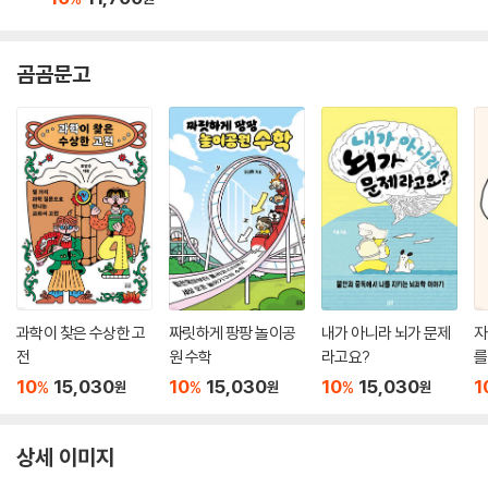
곰곰문고
과학이 찾은 수상한 고
짜릿하게 팡팡 놀이공
내가 아니라 뇌가 문제
자
전
원 수학
라고요?
를
10
15,030
10
15,030
10
15,030
1
%
%
%
원
원
원
상세 이미지