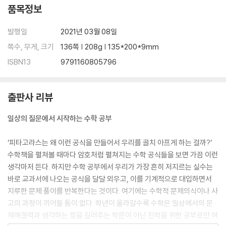
품목정보
발행일
2021년 03월 08일
쪽수, 무게, 크기
136쪽 | 208g | 135*200*9mm
ISBN13
9791160805796
출판사 리뷰
일상의 질문에서 시작하는 수학 공부
‘피타고라스는 왜 이런 공식을 만들어서 우리를 골치 아프게 하는 걸까?’
수학책을 펼쳐볼 때마다 암호처럼 펼쳐지는 수학 공식들을 보면 가끔 이런
생각마저 든다. 하지만 수학 공부에서 우리가 가장 흔히 저지르는 실수는
바로 교과서에 나오는 공식을 달달 외우고, 이를 기계적으로 대입하면서
지루한 문제 풀이를 반복한다는 것이다. 여기에는 수학적 문제의식이나 사
고의 과정이 끼어들 틈이 없다. 학년이 올라갈수록 수학은 일상에서의 문
제해결력과 생각하는 힘을 길러주는 학문이 아닌 진학을 위한 공부로만 여