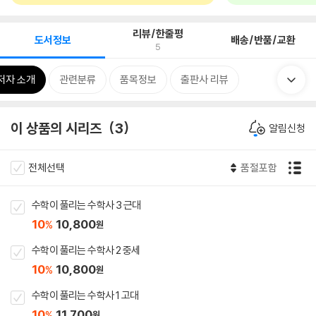
리뷰/한줄평
도서정보
배송/반품/교환
5
저자 소개
관련분류
품목정보
출판사 리뷰
이 상품의 시리즈
3
알림신청
전체선택
품절포함
수학이 풀리는 수학사 3 근대
10
10,800
%
원
수학이 풀리는 수학사 2 중세
10
10,800
%
원
수학이 풀리는 수학사 1 고대
10
11,700
%
원