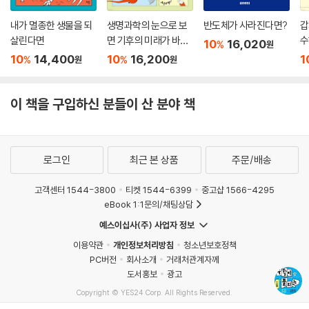
내가 멸종한 생물을 되
생명과학의 눈으로 보
반도체가 사라진다면?
갑
살린다면
면 기후의 미래가 바뀐
수
10
16,020
%
원
다
10
14,400
10
16,200
1
%
%
원
원
이 책을 구입하신 분들이 산 분야 책
로그인
최근 본 상품
주문/배송
고객센터 1544-3800
티켓 1544-6399
중고샵 1566-4295
eBook 1:1문의/채팅상담
예스이십사(주) 사업자 정보
이용약관
개인정보처리방침
청소년보호정책
PC버전
회사소개
거래처관계자께
도서홍보
광고
Copyright © YES24 Corp. All Rights Reserved.
MATOM16