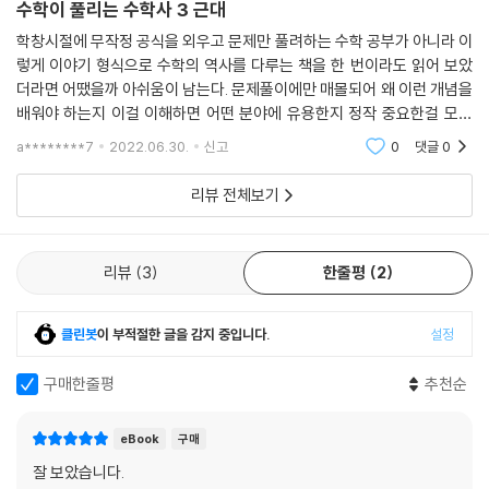
수학이 풀리는 수학사 3 근대
분이 발명되는 등 고차원적으로 발전해온 근대 수학의 여정을 살펴본다.
학창시절에 무작정 공식을 외우고 문제만 풀려하는 수학 공부가 아니라 이
렇게 이야기 형식으로 수학의 역사를 다루는 책을 한 번이라도 읽어 보았
저자는 교과서에서는 볼 수 없는 수학의 숨은 이야기를 소개하며 독자들의
더라면 어땠을까 아쉬움이 남는다. 문제풀이에만 매몰되어 왜 이런 개념을
흥미를 자극할 뿐 아니라, 친절하고 자세한 설명을 통해 독자들이 중고교
배워야 하는지 이걸 이해하면 어떤 분야에 유용한지 정작 중요한걸 모른
과정에서 배우는 개념들을 완벽하게 이해하고 넘어갈 수 있도록 돕는다.
채 덮어놓고 무작정 덤벼든 내 자신이 지금 생각해 보면 너무 무모하고 안
a********7
2022.06.30.
신고
0
댓글
0
중학교 입학을 앞두고 있거나, 중학교에 다니는 독자들은 이 책을 읽으며
타깝다. 어찌
교과서에서 배울 내용을 재미있게 먼저 훑어볼 수 있을 것이다.
리뷰 전체보기
리뷰
3
한줄평
2
클린봇
이 부적절한 글을 감지 중입니다.
설정
구매한줄평
추천순
eBook
구매
잘 보았습니다.