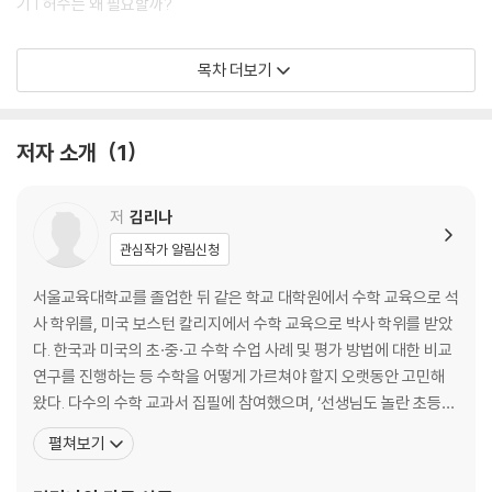
기 | 허수는 왜 필요할까?
2. 천문학과 로그: 로그의 발명은 천문학 연구를 얼마나 도왔을까?
목차 더보기
원과 천체 | 코페르니쿠스와 지동설 | 근대를 연 네이피어 | 계산의 혁명,
로그 | 로그표의 활용 | 네이피어 막대 | 네이피어의 로그, 10대 수학 공식
저자 소개
1
에 선정되다
3. 포물선과 좌표 평면: 포탄의 궤적은 어떻게 계산할 수 있을까?
저
김리나
관심작가 알림신청
행성 궤도와 타원 | 대포와 포물선 | 포물선 연구 | 불운의 수학자, 타르탈
리아 | 좌표 평면의 발명 | 해석기하학 | 포물선 그래프 | 포물선 그래프의
서울교육대학교를 졸업한 뒤 같은 학교 대학원에서 수학 교육으로 석
활용
사 학위를, 미국 보스턴 칼리지에서 수학 교육으로 박사 학위를 받았
다. 한국과 미국의 초·중·고 수학 수업 사례 및 평가 방법에 대한 비교
4. 미분과 적분: 미분과 적분은 어떤 관계일까?
연구를 진행하는 등 수학을 어떻게 가르쳐야 할지 오랫동안 고민해
왔다. 다수의 수학 교과서 집필에 참여했으며, ‘선생님도 놀란 초등수
미분 | 뉴턴의 미분 | 뉴턴의 적분 | 뉴턴은 정말 떨어지는 사과를 보고 중력
학 뒤집기’ 시리즈의 『약수와 배수의 이해』 『어림하기』 편을 비롯해
펼쳐보기
을 발견했을까? | 라이프니츠의 미적분 | 미적분 전쟁 | 3D 프린터와 적분
『수학을 못하는 아이는 없다』 ‘수학이 풀리는 수학사’ 시리즈, ‘수학
교과서 개념 읽기’ 시리즈, ‘도전! 수학 플레이어’ 시리즈 등을 썼다.