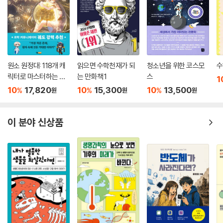
원소 원정대: 118개 캐
읽으면 수학천재가 되
청소년을 위한 코스모
수
릭터로 마스터하는 주
는 만화책 1
스
1
기율표 공략집
10
17,820
10
15,300
10
13,500
%
%
%
원
원
원
이 분야 신상품