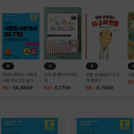
중
상
중
2026 해커스 사회조
우리 원 행사 아이디
안톤 선생님의 다 고
가
사분석사 2급 실기 한
어
쳐 병원 1
55
권합격+무료특강
55
14,850
53
5,170
55
6,750
%
원
%
원
%
원