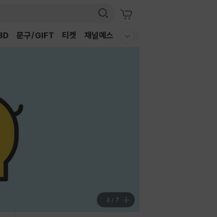
어
BD
문구/GIFT
티켓
채널예스
이벤트
신상품
베스트
웰컴메뉴 모두보기
독
어
3
/
7