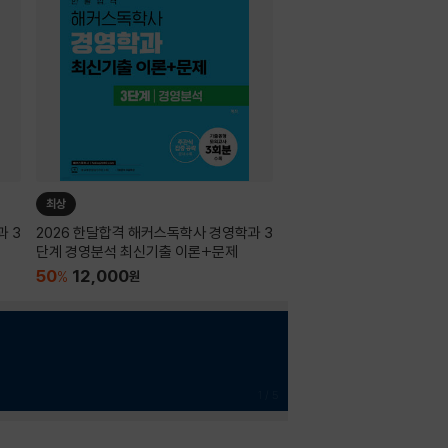
최상
과 3
2026 한달합격 해커스독학사 경영학과 3
단계 경영분석 최신기출 이론+문제
50
12,000
%
원
1
/
5