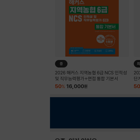
중
최
2026 해커스 지역농협 6급 NCS 인적성
2
및 직무능력평가+면접 통합 기본서
단
50
16,000
5
%
원