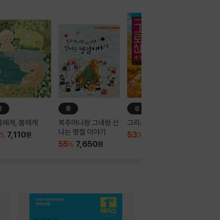
중
중
상
을에게, 봄에게
복주머니랑 그네랑 신
그리스 로마 신화 44
나는 명절 이야기
7,110
53
7,890
%
원
%
원
55
7,650
%
원