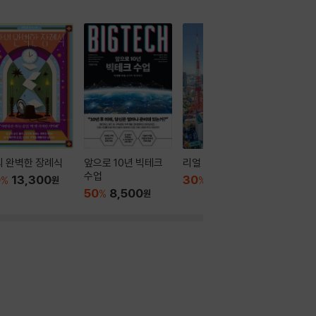
의 완벽한 장례식
앞으로 10년 빅테크
리얼 도쿄
프로젝트
수업
0
13,300
30
14,700
33
1
%
원
%
원
%
50
8,500
%
원