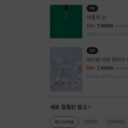
최상
여름의 선
58
7,900
%
원
19,000
『여름의 선』은 해마다 찾아
최상
케이팝 데몬 헌터스 
59
7,400
%
원
18,000
《케이팝 데몬 헌터스》의 노
새로 등록된 중고
예스24배송
매장ON
판매자배송