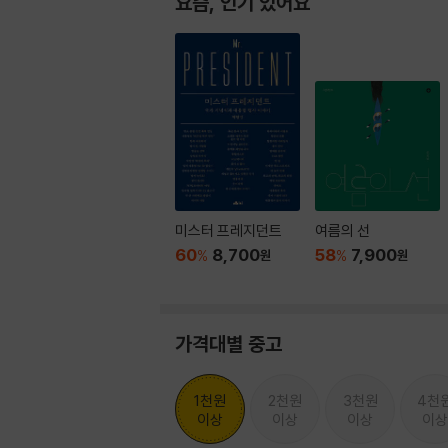
요즘, 인기 있어요
미스터 프레지던트
여름의 선
60
8,700
58
7,900
%
원
%
원
가격대별 중고
1천원
2천원
3천원
4천
이상
이상
이상
이상