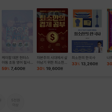
케이팝 데몬 헌터스
자본주의 시대에서 살
최소한의 한국사
나
아동 초등 영어 필사
아남기 위한 최소한의
33
13,260
3
%
원
책
경제 공부
59
7,400
30
19,600
%
원
%
원
원
5천원
이상