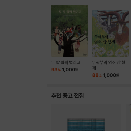
두 팔 활짝 벌리고
우락부락 염소 삼 형
제
93
1,000
%
원
88
1,000
%
원
추천 중고 전집