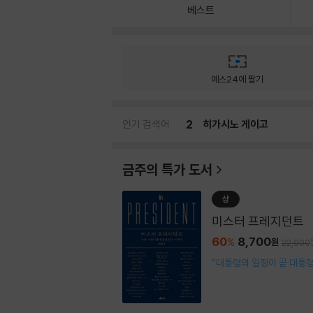
베스트
예스24에 팔기
인기 검색어
3
박정민 쓸 만한 인간
금주의 특가 도서
상
미스터 프레지던트
60
8,700
%
원
22,000
“대통령의 일정이 곧 대통