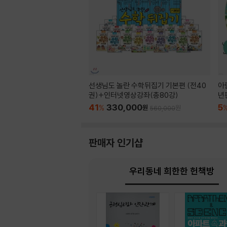
선생님도 놀란 수학뒤집기 기본편 (전40
아
권)+인터넷영상강좌(총80강)
년
41
330,000
5
%
원
원
560,000
판매자 인기샵
우리동네 희한한 헌책방