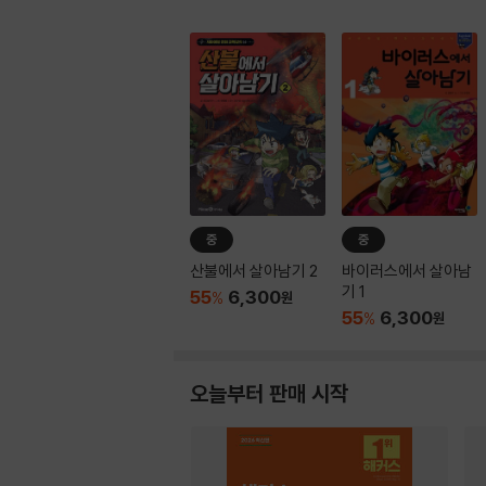
중
중
산불에서 살아남기 2
바이러스에서 살아남
기 1
55
6,300
%
원
55
6,300
%
원
오늘부터 판매 시작