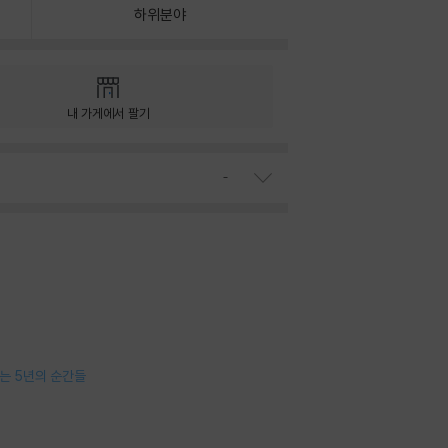
하위분야
내 가게에서 팔기
인기 검색어 보이기
는 5년의 순간들