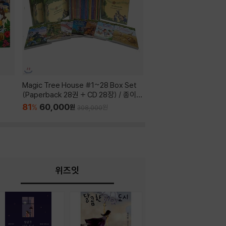
Magic Tree House #1~28 Box Set
과학자가 들려주는 과학이야
(Paperback 28권 + CD 28장) / 종이
70
500,000
%
원
1,65
변색 외 상태 양호 / 음원 메일 별도 제공
81
60,000
%
원
원
308,000
위즈잇