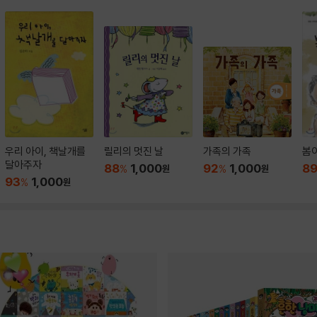
우리 아이, 책날개를
릴리의 멋진 날
가족의 가족
봄이
달아주자
88
1,000
92
1,000
8
%
원
%
원
93
1,000
%
원