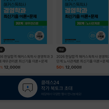
상
최상
026 한달합격 해커스독학사 경영학과 3
2026 한달합격 해커스독학사 경영학
계 재무관리론 최신기출 이론+문제
단계 노사관계론 최신기출 이론+문제
0
12,000
50
12,000
%
원
%
원
클래스24
작가 북토크 초대
매장에서 다양한 행사 만나보세요!