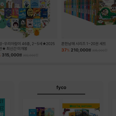
람-우리아람이 46종, 2~5세★2025
흔한남매 시리즈 1~20권 세트
판★ 최신간 미개봉
37
210,000
%
원
원
335,000
315,000
%
원
원
332,000
fyco