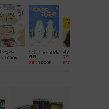
 오면 가께
느릿느릿 양과 빨랑빨
세상에서 가장 예쁜
랑 양
우리 엄마
9
1,000
%
원
89
1,000
91
1,000
%
원
%
원