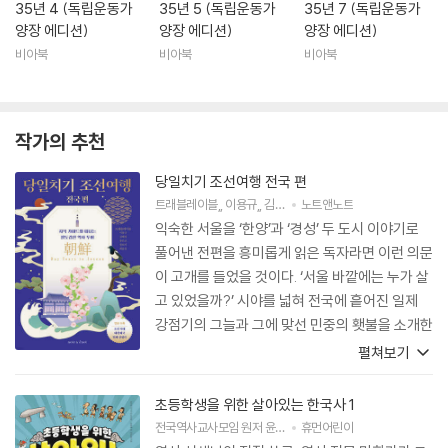
35년 4 (독립운동가
35년 5 (독립운동가
35년 7 (독립운동가
양장 에디션)
양장 에디션)
양장 에디션)
비아북
비아북
비아북
작가의 추천
당일치기 조선여행 전국 편
트래블레이블
,
이용규
,
김혜정
,
노트앤노트
송은교
,
장보미
저
외 1명
익숙한 서울을 ‘한양’과 ‘경성’ 두 도시 이야기로
풀어낸 전편을 흥미롭게 읽은 독자라면 이런 의문
이 고개를 들었을 것이다. ‘서울 바깥에는 누가 살
고 있었을까?’ 시야를 넓혀 전국에 흩어진 일제
강점기의 그늘과 그에 맞선 민중의 횃불을 소개한
이 책이 더없이 반가운 이유다. 한양에서 제주까
펼쳐보기
지, 전국의 현장에서 활약 중인 여러 가이드가 전
하는 생생하고 밀도 높은 이야기들이 우리를 순식
초등학생을 위한 살아있는 한국사 1
간에 조선 한복판으로 이끈다.
전국역사교사모임
원저
윤종배
글
휴먼어린이
이은홍
그림