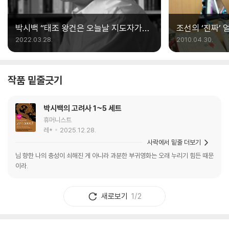
박시백 “태조 왕건은 오늘날 지도자가
조선의 ‘진짜’ 
배워야 할 리더십의 모범”
『박시백의 조선
2022.03.28.
2010.04.30.
작품 밑줄긋기
박시백의 고려사 1~5 세트
휴머니스트
레*
2025.12.28.
사락에서 밑줄 더보기
님 향한 나의 충성이 쇠해진 게 아니라 과분한 부귀영화는 오래 누리기 힘든 때문
이라.
새로보기
1/2