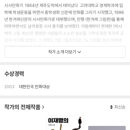
시사만화가. 1964년 제주도박에서 태어났다. 고려대학교 경제학과에 입
학해 학생운동을 하면서 총학생회 신문에 만화를 그리기 시작했고, 1996
년 한겨레신문의 시사만화가로 데뷔했으며, 만평 〈한겨레 그림판〉을 통해
따뜻하면서도 날카로운 시사 풍자를 보여줬다. 이듬해부터 연재한 〈박시
백의 그림 세상〉은 평범한 사람들의 소소한 일상을 그려내 많은 독자의 공
감과 지지를 얻었다. 그 외에도 〈말〉, 〈출판저널〉, 〈뉴스피플〉 등의 매체에
만평을 연재한 바 있다.
작가 소개 더보기
박시백의 연재만화는 네컷 만화나 한컷짜리 만평이 아닌, 시사 만화로서는
지면이 넓은 편인 페이지 만화이다. 한 이슈에 대한 이해를 전제로 희화화
수상경력
하거나 패러디를 하는 보통의 다른 만평들과 달리, 그의 만화는 사건의 전
후관계 및 배경과 진행, 그리고 작가의 논평 등의 과정을 통해 독자들의 공
2003
대한민국 만화대상
감을 얻어내는 줄거리 시사만화이기 때문이다. 그의 만화는 부드럽고 유연
한 제시방식과 긴 호흡을 가진 '수필만화'의 특성을 갖고 있으면서도, 시사
만화로서의 본질적 임무 역시 소홀히 하지 않는다. 그가 〈한겨레신문〉, 〈출
작가의 전체작품
최신순
판저널〉, 〈말〉, 〈뉴스피플〉 등에 연재했던 시사만화들은 『박시백의 그림 세
상 - 우리 시대의 자화상』이라는 책으로 출판되었다.