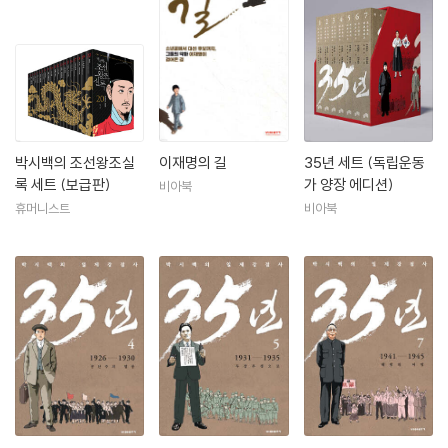
2000년 《조선왕조실록》의 매력에 빠져들면서 이를 만화로 만드는 구상
을 하고, 2001년에 그 구상을 실행에 옮기기 위해 신문사를 그만두었다. 2
003년 《박시백의 조선왕조실록》 첫 권이 출간되었고, 그해 대한민국 만
화대상 장관상을 수상했다. 이후 10년간 조선시대 사관의 심정으로 500
년 역사를 20권의 책에 담아내 2013년 완간했다. 13년간의 대장정을 마
친 그해 부천만화대상을 수상했다.
박시백의 조선왕조실
이재명의 길
35년 세트 (독립운동
2020년 일제강점사를 다룬 《35년》(전 7권)을 내놓았다. 2022년 《박시
록 세트 (보급판)
가 양장 에디션)
비아북
백의 고려사》 첫 권을 출간하며 한반도 역사상 가장 역동적인 나라 고려의
휴머니스트
비아북
500년 역사를 탁월한 서사와 독보적인 작화로 생동감 있게 되살려내는 데
전념했고, 2024년 전 5권으로 완간했다.