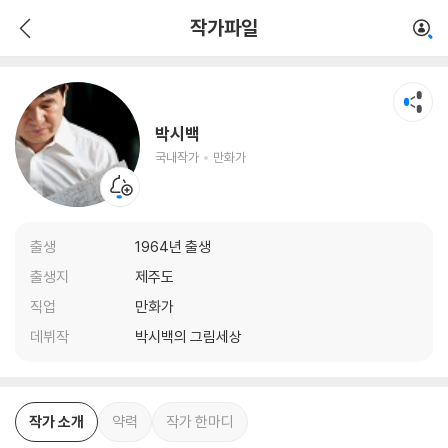
박시백
작가파일
국내작가
만화가
박시백
국내작가
만화가
출생
1964년 출생
출생지
제주도
직업
만화가
데뷔작
박시백의 그림세상
작가 소개
약력
작가 한마디