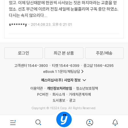
었고. 이제 당신때문에 한권씩 사서보는 짓은 하지마라는 교훈을 얻
었소. 선조 부근에 이르러 전집 세일에 눈물흘리며 구독 중단 하였소.
다시는 속지 않으리다...
s******y
2014.08.23. 오후 6:21:01
로그인
최근 본 상품
주문/배송
고객센터 1544-3800
티켓 1544-6399
중고샵 1566-4295
eBook 1:1문의/채팅상담
예스이십사(주) 사업자 정보
이용약관
개인정보처리방침
청소년보호정책
PC버전
회사소개
거래처관계자께
도서홍보
광고
Copyright © YES24 Corp. All Rights Reserved.
MATOM10