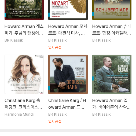
Howard Arman 레스
Howard Arman 모차
Howard Arman 슈베
피기: 주님의 탄생에
르트: 대관식 미사, 주
르트: 합창·아카펠라
대한 찬양 외 (Respig
일의 장엄한 저녁기도
모음집 (Schubert: C
BR Klassik
BR Klassik
BR Klassik
hi: Lauda Per La Na
등 (Mozart: Corona
horal Works - Schu
일시품절
tivita Del Signore)
tion Mass)
bertiade)
Christiane Karg 훔
Christiane Karg / H
Howard Arman 엘
퍼딩크: 크리스마스의
oward Arman 드뷔
가: 바이에른의 산악지
밤, 세계의 빛 외 (Hu
시: 복 받은 처녀 / 안:
대로부터 (Elgar: Fro
Harmonia Mundi
BR Klassik
BR Klassik
mperdinck: Weihna
라틴 연습곡 외 (Debu
m the Bavarian Hig
일시품절
chten, Das Licht de
ssy: La Damoiselle
hlands)
r Welt)
Elue / Hahn: Etudes