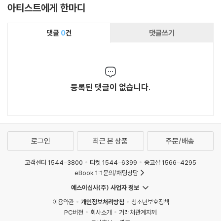
아티스트에게 한마디
latines)
댓글
0
건
댓글쓰기
등록된 댓글이 없습니다.
로그인
최근 본 상품
주문/배송
고객센터 1544-3800
티켓 1544-6399
중고샵 1566-4295
eBook 1:1문의/채팅상담
예스이십사(주) 사업자 정보
이용약관
개인정보처리방침
청소년보호정책
PC버전
회사소개
거래처관계자께