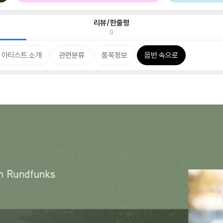
리뷰/한줄평
0
아티스트 소개
관련분류
품목정보
음반 속으로