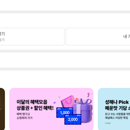
팔기
내 
불가