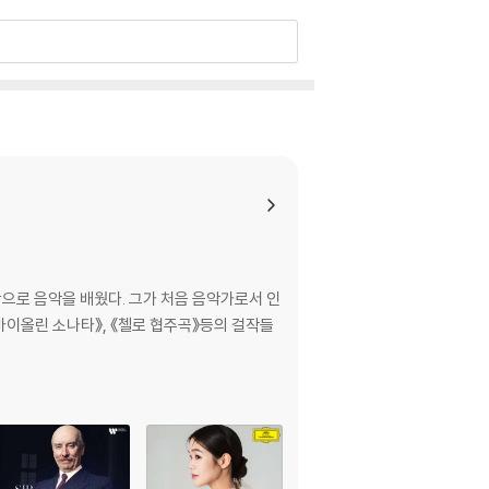
으로 음악을 배웠다. 그가 처음 음악가로서 인
《바이올린 소나타》, 《첼로 협주곡》등의 걸작들