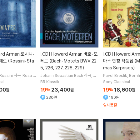
rd Arman 로시니:
[CD]
Howard Arman 바흐: 모
[CD]
Howard Ar
 (Rossini: Sta
테트 (Bach: Motets BWV 22
마스 합창 작품집 (Mor
5, 226, 227, 228, 229)
mas Surprises)
Rossini
작곡
Rosa F
Johann Sebastian Bach
작곡
Ma
Pavol Breslik
Bernh
ld Romberger
Dmitr
x Hanft
Gunther Holzhausen
연
der
Hanne Weber
cal
BR Klassik
Sony Classical
래 외 4명
주
Howard Arman
지휘 외 1명
Dragan
연주 외 4명
700
19
23,400
19
18,600
원
%
원
%
원
230원
190원
일시품절