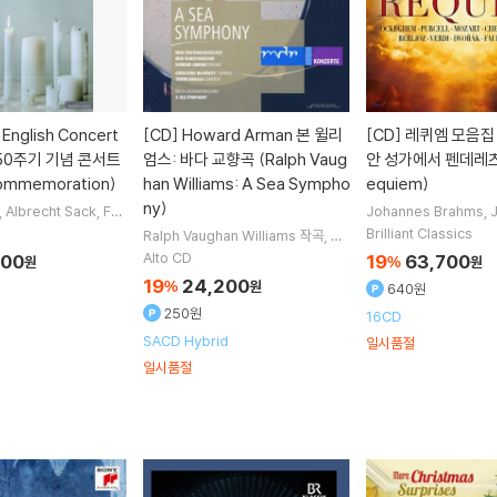
English Concert
[CD]
Howard Arman 본 윌리
[CD]
레퀴엠 모음집 
50주기 기념 콘서트
엄스: 바다 교향곡 (Ralph Vaug
안 성가에서 펜데레츠
Commemoration)
han Williams: A Sea Sympho
equiem)
ny)
Albrecht Sack
Feli
Johannes Brahms
delfestspielchor
노
ckeghem
Henry Pur
Brilliant Classics
Ralph Vaughan Williams
작곡
Ge
ang Amadeus Moza
raldine McGreevy
Tommi Haka
Alto CD
500
19
63,700
원
%
원
명
la
노래
Howard Arman
지휘 외 2
19
24,200
%
원
640원
명
250원
16CD
SACD Hybrid
일시품절
일시품절