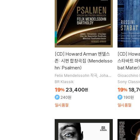
[CD]
Howard Arman 멘델스
[CD]
Howa
존: 시편 합창곡집 (Mendelsso
스타바트 마테르
hn: Psalmen)
bat Mater)
Felix Mendelssohn
작곡
Johann
Gioacchino 
a Winkel
Julian Pregardien
Kre
eola
Gerhi
BR Klassik
Sony Classi
simir Strazanac
노래 외 3명
y Korchak
노
19
23,400
19
18,
%
원
%
240원
190원
일시품절
일시품절