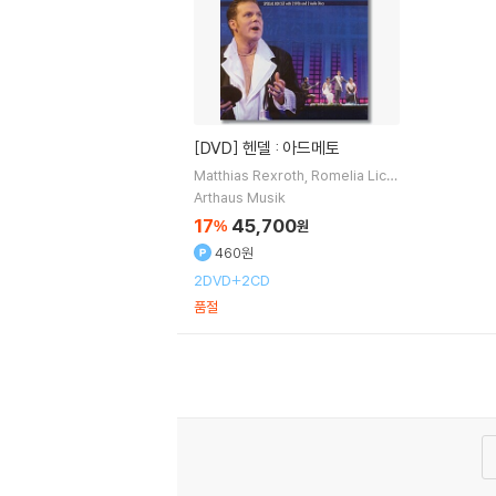
[DVD]
헨델 : 아드메토
Matthias Rexroth
Romelia Licht
ens
노래
Howard Arman
지휘
Arthaus Musik
17
45,700
%
원
460원
2DVD+2CD
품절