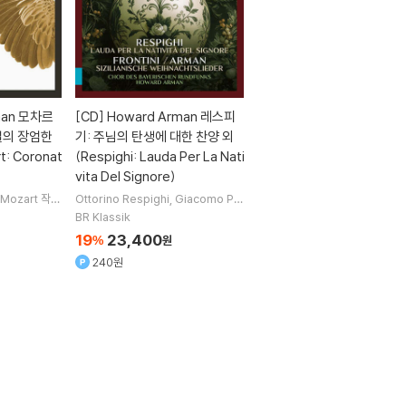
man 모차르
[CD]
Howard Arman 레스피
일의 장엄한
기: 주님의 탄생에 대한 찬양 외
: Coronat
(Respighi: Lauda Per La Nati
vita Del Signore)
 Mozart
작곡
Ottorino Respighi
Giacomo Pu
Sophie Har
ccini
Francesco Paolo Frontini
BR Klassik
 Alpermann
작곡
Howard Arman
지휘 외 1명
19
23,400
%
원
240원