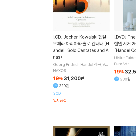
[CD]
Jochen Kowalski 헨델:
[DVD]
The 
오페라 아리아와 솔로 칸타타 (H
헨델 서거 2
andel : Solo Cantatas and A
(Handel 
rias)
Ulrike Fulde
x Plock
Han
EuroArts
Georg Fridrich Handel
작곡
Ver
래 외 4명
onika Winter
Jochen Kowalski
NAXOS
19
32,
%
Axel Kohler
노래 외 5명
19
31,200
%
원
330원
320원
3CD
일시품절