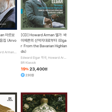
man 아르보
[CD]
Howard Arman 엘가: 바
음집 (Arvo
이에른의 산악지대로부터 (Elga
r: From the Bavarian Highlan
ds)
rd Arman
 Choir
합창
Edward Elgar
작곡
Howard Arm
an
지휘
Bavarian Radio Choir
합
BR Klassik
창
19
23,400
%
원
230원