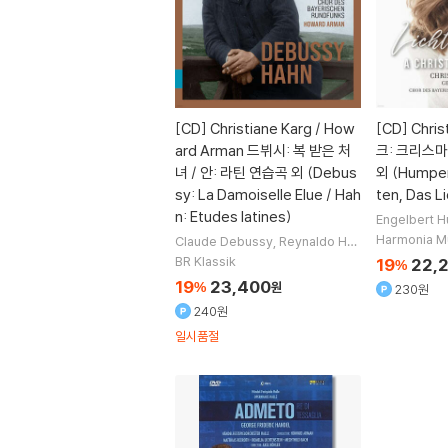
[CD]
Christiane Karg / How
[CD]
Chris
ard Arman 드뷔시: 복 받은 처
크: 크리스마
녀 / 안: 라틴 연습곡 외 (Debus
외 (Humper
sy: La Damoiselle Elue / Hah
ten, Das L
n: Etudes latines)
Engelbert 
Cornelius
J
Harmonia M
Claude Debussy
Reynaldo Hah
Mendelsso
n
작곡
Christiane Karg
Angela B
BR Klassik
19
22,
%
rower
노래 외 6명
19
23,400
%
원
230원
240원
일시품절