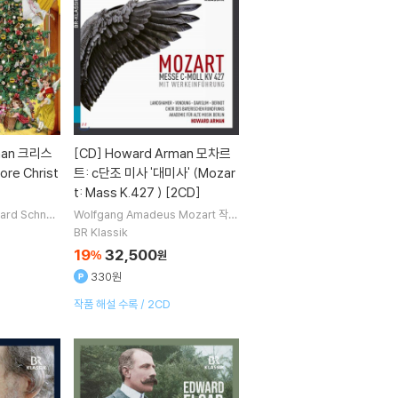
man 크리스
[CD]
Howard Arman 모차르
e Christ
트: c단조 미사 '대미사' (Mozar
t: Mass K.427 ) [2CD]
ard Schnei
Wolfgang Amadeus Mozart
작곡
노래
Andriy
Christina Landshamer
Anke V
BR Klassik
ondung
Steve Davislim
노래 외
19
32,500
%
원
3명
330원
작품 해설 수록 / 2CD