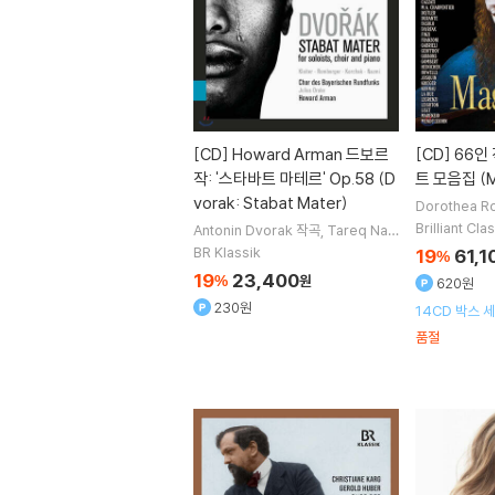
[CD]
Howard Arman 드보르
[CD]
66인
작: '스타바트 마테르' Op.58 (D
트 모음집 (Ma
vorak: Stabat Mater)
Dorothea R
sel
Maria Z
Brilliant Cla
Antonin Dvorak
작곡
Tareq Naz
ens
노래 외 
mi
Dmitry Korchak
Gerhild Ro
BR Klassik
19
61,1
%
mberger
노래 외 4명
19
23,400
%
원
620원
230원
14CD 박스 세
품절