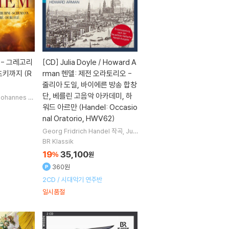
- 그레고리
[CD]
Julia Doyle / Howard A
키까지 (R
rman 헨델: 제전 오라토리오 -
줄리아 도일, 바이에른 방송 합창
단, 베를린 고음악 아카데미, 하
Johannes O
cell
Wolfg
워드 아르만 (Handel: Occasio
rt
작곡 외 58
nal Oratorio, HWV62)
Georg Fridrich Handel
작곡
Juli
a Doyle
Ben Johnson
Peter Ha
BR Klassik
rvey
노래 외 3명
19
35,100
%
원
360원
2CD / 시대악기 연주반
일시품절