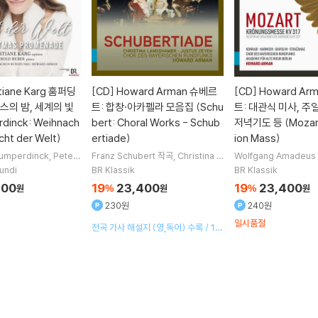
tiane Karg 훔퍼딩
[CD]
Howard Arman 슈베르
[CD]
Howard Ar
스의 밤, 세계의 빛
트: 합창·아카펠라 모음집 (Schu
트: 대관식 미사, 주
dinck: Weihnach
bert: Choral Works - Schub
저녁기도 등 (Mozart
icht der Welt)
ertiade)
ion Mass)
Humperdinck
Peter
Franz Schubert
작곡
Christina L
Wolfgang Amadeus
ean Sibelius
Felix
andshamer
Merit Osterman
An
Katharina Konradi
undi
BR Klassik
BR Klassik
hn
작곡 외 5명
drew Lepri Meyer
노래 외 3명
msen
노래
Raphael
200
19
23,400
19
23,400
원
%
원
%
원
연주 외 2명
230원
240원
일시품절
전곡 가사 해설지 (영,독어) 수록 / 18
70년산 에라르 피아노 사용