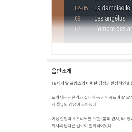
음반소개
19세기 말 프랑스의 아련한 감성과 환상적인 
드뷔시는 관현악과 실내악 등 기악곡들이 잘 알려
시 특유의 감성이 녹아있다.
여성 합창과 소프라노를 위한 [봄의 인사]와, 영
뷔시의 남다른 감각이 발휘되어있다.