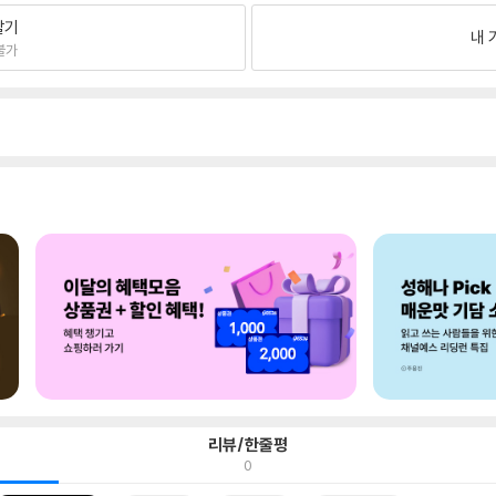
팔기
내 
불가
리뷰/한줄평
0