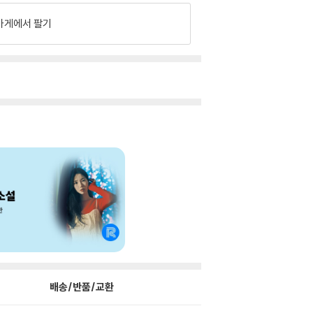
가게에서 팔기
배송/반품/교환