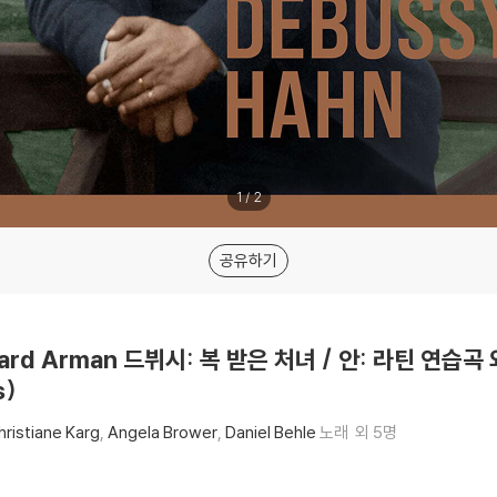
1
/
2
공유하기
oward Arman 드뷔시: 복 받은 처녀 / 안: 라틴 연습곡 외
s)
hristiane Karg
Angela Brower
Daniel Behle
노래
외 5명