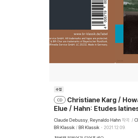
수입
Christiane Karg / H
CD
Elue / Hahn: Etudes latine
Claude Debussy
Reynaldo Hahn
작곡
C
BR Klassik
/
BR Klassik
2021.12.09.