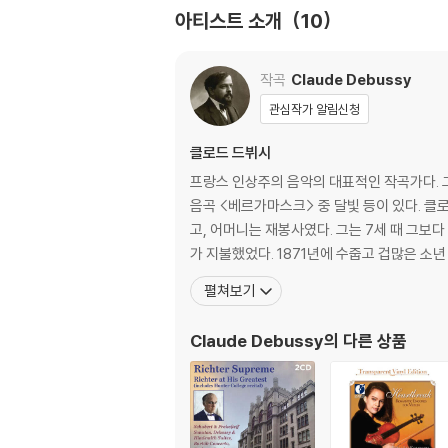
아티스트 소개
10
작곡
Claude Debussy
관심작가 알림신청
클로드 드뷔시
프랑스 인상주의 음악의 대표적인 작곡가다. 그의 주요 작품으로는 목신의 오후에의 전주곡, 바다, 피아노 전주곡, 영상 1, 2집, 어린이 차지, 오페라 펠레아스와 멜리장드 모
음곡 <베르가마스크> 중 달빛 등이 있다. 클로드 드뷔시는 1862년 일드프랑스 이블린 주 생제르맹앙레에서 다섯 남매 중 첫째로 태어났다. 아버지는 도자기 가게 주인이었
고, 어머니는 재봉사였다. 그는 7세 때 그보
가 지불했었다. 1871년에 수줍고 겁많은 소년
펼쳐보기
Claude Debussy
의 다른 상품