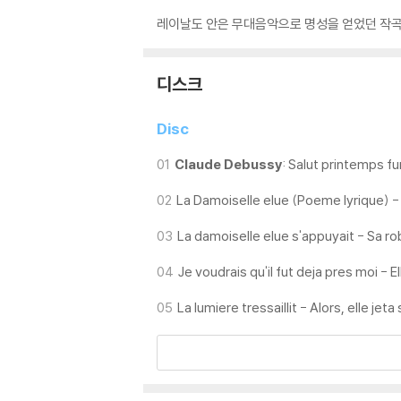
레이날도 안은 무대음악으로 명성을 얻었던 작곡
디스크
Disc
01
Claude Debussy
: Salut printemps f
02
La Damoiselle elue (Poeme lyrique) -
03
La damoiselle elue s'appuyait - Sa robe
04
Je voudrais qu'il fut deja pres moi - E
05
La lumiere tressaillit - Alors, elle jeta