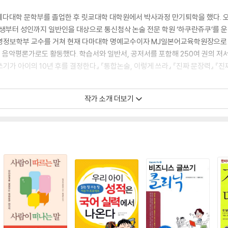
세다대학 문학부를 졸업한 후 릿쿄대학 대학원에서 박사과정 만기퇴학을 했다. 
학생부터 성인까지 일반인을 대상으로 통신첨삭 논술 전문 학원 ‘하쿠란쥬쿠’를 
영정보학부 교수를 거쳐 현재 다마대학 명예교수이자 MJ일본어교육학원장으로 
등 음악평론가로도 활동했다. 학습서와 일반서, 공저서를 포함해 250여 권의 저
쓰기가 아이의 10년 후를 결정한다』 『통합논술, 이렇게 쓰라』 『진짜 문장력』 『진
작가 소개 더보기