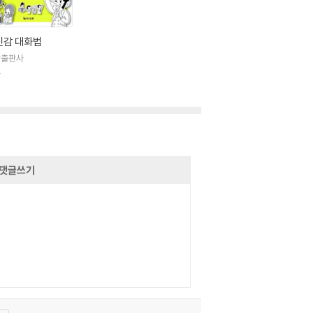
신감 대화법
난출판사
판
댓글쓰기