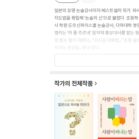
일본의 유명 논술강사이자 베스트셀러 작가. 와
지도법을 확립해 ‘논술의 신’으로 불렸다. 초등
시 학원 도우신하이스쿨 논술강사, 다마대학 경
열리는 ‘라 폴 주르네’ 음악제 홍보대사를 맡는 
힘 듣는 힘이 자란다』 『자신감 대화법』 『초등 글
직이는 문장술』 등이 있다.
작가의 전체작품