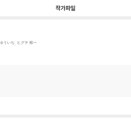
작가파일
 ゆういち
ヒグチ 裕一