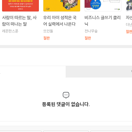
사람이 따르는 말, 사
우리 아이 성적은 국
비즈니스 글쓰기 클리
자
람이 떠나는 말
어 실력에서 나온다
닉
더
레몬한스푼
뜨인돌
전나무숲
절
절판
절판
건
등록된 댓글이 없습니다.