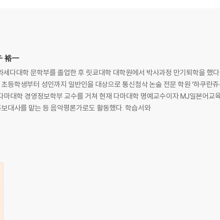
관
어놓는다 | 실속 없는 말로 허세를 부린다 | 다른 사람의 말에 귀 기울이지 않는다
 없이 정론만 내세운다 | 한물간 유행어로 분위기를 망친다 | 투덜거리기만 해서 
チ 裕一
 표현한다
와세다대학 문학부를 졸업한 후 릿쿄대학 대학원에서 박사과정 만기퇴학을 했다.
다. 초등학생부터 성인까지 일반인을 대상으로 통신첨삭 논술 전문 학원 ‘하쿠란
한 대화습관
 다마대학 경영정보학부 교수를 거쳐 현재 다마대학 명예교수이자 MJ일본어교육
 홍보대사를 맡는 등 음악평론가로도 활동했다. 학습서와
 생각을 비판 없이 받아들인다 | 쉽게 감동해 자주 눈물을 보인다 | 착한 사람이 
심을 가져 시야가 좁다 | 즉흥적이고 단편적으로만 사고한다 | 현실을 무시한 채