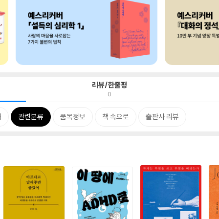
리뷰/한줄평
0
개
관련분류
품목정보
책 속으로
출판사 리뷰