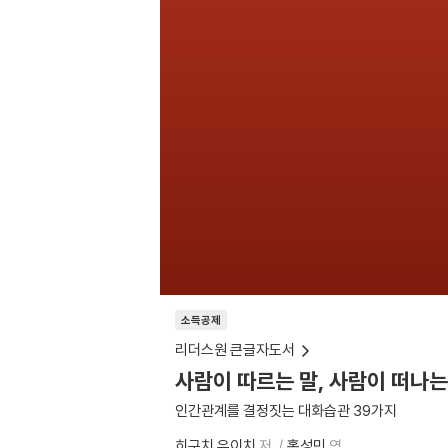
소득공제
리더스원 큰글자도서
사람이 따르는 말, 사람이 떠나는
인간관계를 결정짓는 대화습관 39가지
히구치 유이치
저
홍성민
역