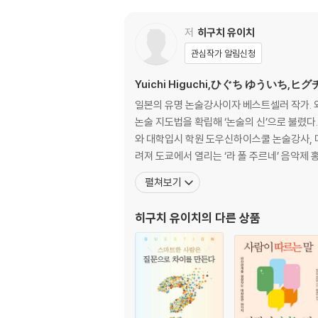
PART 3 인간관계를 망가뜨리는 꼴불견 대화습
저
히구치 유이치
관심작가 알림신청
이런 사람과는 엮이고 싶지 않다 | 자기 자랑만 늘
정을 통제하지 못해 감정 기복이 심하다 | 융통성
Yuichi Higuchi,ひぐち ゆういち,ヒグ
똑같은 이야기로 끌고 간다 | 차별 의식을 말로
일본의 유명 논술강사이자 베스트셀러 작가. 
논술 지도법을 확립해 ‘논술의 신’으로 불렸
PART 4 자칫하면 만만하게 보일 수 있는 답답
와 대학입시 학원 도우신하이스쿨 논술강사,
려져 도쿄에서 열리는 ‘라 폴 주르네’ 음악제
만만하게 보이는 데는 이유가 있다 | 다른 사람의
펼쳐보기
상을 정확히 파악하지 못한다 | 눈앞의 것에만 관
의 의견인 양 말한다
히구치 유이치
의 다른 상품
에필로그