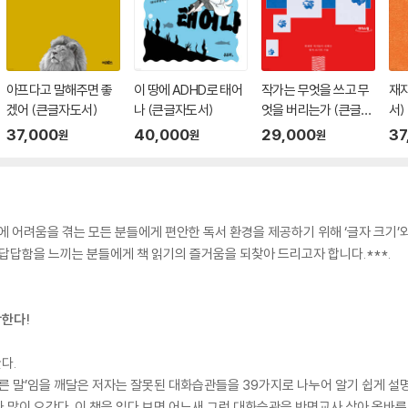
아프다고 말해주면 좋
이 땅에 ADHD로 태어
작가는 무엇을 쓰고 무
재
겠어 (큰글자도서)
나 (큰글자도서)
엇을 버리는가 (큰글자
서)
도서)
37,000
40,000
29,000
37
원
원
원
어려움을 겪는 모든 분들에게 편안한 독서 환경을 제공하기 위해 ‘글자 크기’와 ‘줄
 답답함을 느끼는 분들에게 책 읽기의 즐거움을 되찾아 드리고자 합니다.***.
작한다!
다.
바른 말’임을 깨달은 저자는 잘못된 대화습관들을 39가지로 나누어 알기 쉽게 설명
 많이 오간다. 이 책을 읽다 보면 어느새 그런 대화습관을 반면교사 삼아 올바른