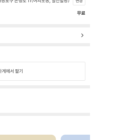
등포구 은행로 11(여의도동, 일신빌딩)
변경
무료
가게에서 팔기