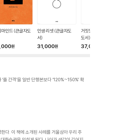
지마인드 (큰글자도
인생 리셋 (큰글자도
거짓말 구분법 (큰글자
매력이란
서)
도서)
글자도서
,000
31,000
37,000
43,0
원
원
원
 간격’을 일반 단행본보다 ‘120%~150%’ 확
한다. 이 책에 소개된 사례를 거울삼아 우리 주
 대화습관을 익히게 된다. 나아가 생각이 깊어지