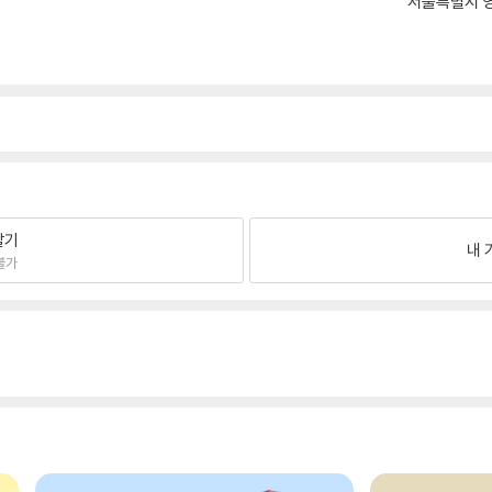
서울특별시 영
팔기
내 
불가