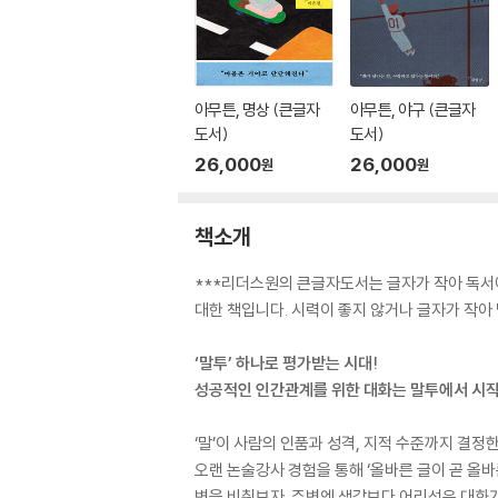
아무튼, 명상 (큰글자
아무튼, 야구 (큰글자
도서)
도서)
26,000
26,000
원
원
책소개
***리더스원의 큰글자도서는 글자가 작아 독서에 
대한 책입니다. 시력이 좋지 않거나 글자가 작아
‘말투’ 하나로 평가받는 시대!
성공적인 인간관계를 위한 대화는 말투에서 시
‘말’이 사람의 인품과 성격, 지적 수준까지 결정한
오랜 논술강사 경험을 통해 ‘올바른 글이 곧 올
변을 비춰보자. 주변엔 생각보다 어리석은 대화가