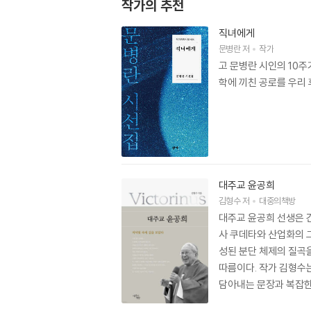
작가의 추천
직녀에게
문병란
저
작가
고 문병란 시인의 10
학에 끼친 공로를 우리
대주교 윤공희
김형수
저
대중의책방
대주교 윤공희 선생은 
사 쿠데타와 산업화의 
성된 분단 체제의 질곡
따름이다. 작가 김형수
담아내는 문장과 복잡한