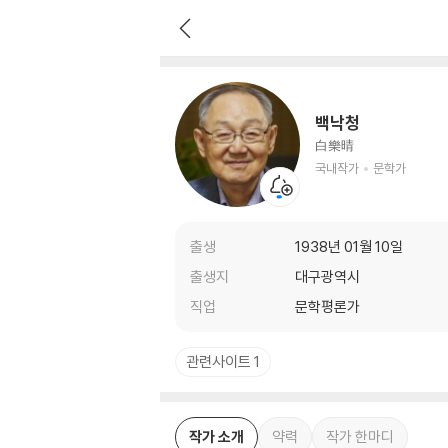
백낙청
국내작가
문학가
백낙청
白樂晴
국내작가
문학가
출생
1938년 01월 10일
출생지
대구광역시
직업
문학평론가
관련사이트 1
작가 소개
약력
작가 한마디