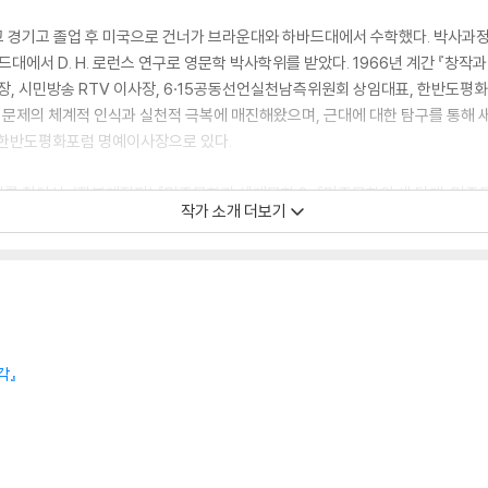
하고 경기고 졸업 후 미국으로 건너가 브라운대와 하바드대에서 수학했다. 박사과정
드대에서 D. H. 로런스 연구로 영문학 박사학위를 받았다. 1966년 계간 『창
장, 시민방송 RTV 이사장, 6·15공동선언실천남측위원회 상임대표, 한반도평화포
문제의 체계적 인식과 실천적 극복에 매진해왔으며, 근대에 대한 탐구를 통해 새
, 한반도평화포럼 명예이사장으로 있다.
를 찾아서』(합본개정판) 『민족문학과 세계문학 2』 『민족문학의 새 단계: 민족
작가 소개 더보기
는 일: 민족문학과 세계문학 5』 등의 문학평론집과 연구비평서 『서양의 개벽사상가 
는 분단체제』 『한반도식 통일, 현재진행형』 『어디가 중도며 어째서 변혁인가』 『
문명의 대전환을 공부하다』 등 다수의 공저서 및 편저서가 있다. 제2회 심산상, 제
, 제11회 한겨레통일문화상, 제3회 후광김대중학술상 등을 수상했다.
각』