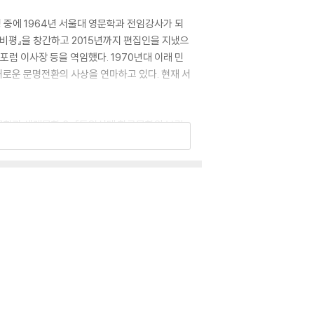
 중에 1964년 서울대 영문학과 전임강사가 되
작과비평』을 창간하고 2015년까지 편집인을 지냈으
럼 이사장 등을 역임했다. 1970년대 이래 민
로운 문명전환의 사상을 연마하고 있다. 현재 서
문학과 세계문학 3』 『통일시대 한국문학의 보람:
D. H. 로런스』 『D. H. 로런스의 현대문명
2013년체제 만들기』 등의 사회평론서와 『백낙청
1회 대산문학상(평론부문), 제14회 요산문학상,