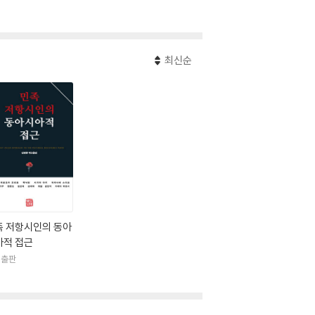
최신순
족 저항시인의 동아
아적 접근
명출판