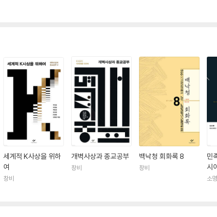
세계적 K사상을 위하
개벽사상과 종교공부
백낙청 회화록 8
민
여
시
창비
창비
창비
소