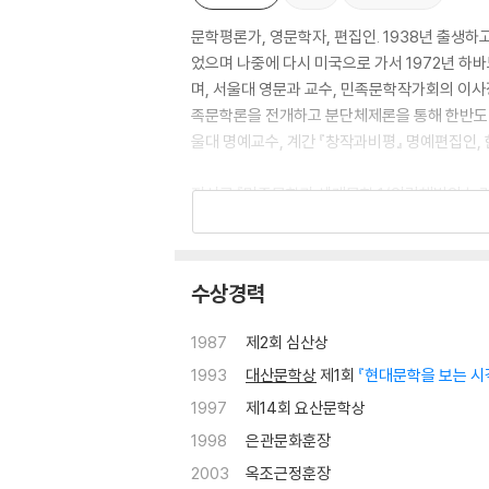
문학평론가, 영문학자, 편집인. 1938년 출생
었으며 나중에 다시 미국으로 가서 1972년 하바
며, 서울대 영문과 교수, 민족문학작가회의 이사
족문학론을 전개하고 분단체제론을 통해 한반도 
울대 명예교수, 계간 『창작과비평』 명예편집인
저서로 『민족문학과 세계문학 1/인간해방의 논리
민족문학과 세계문학 4』 『문학이 무엇인지 다시 묻
관』을 냈고, 『분단체제 변혁의 공부길』 『흔들리
회화록』(전7권), 『변화의 시대를 공부하다』 『
수상경력
제5회 만해상 실천상, 제11회 늦봄문익환통일상
1987
제2회 심산상
1993
대산문학상
제1회
『현대문학을 보는 시
1997
제14회 요산문학상
1998
은관문화훈장
2003
옥조근정훈장