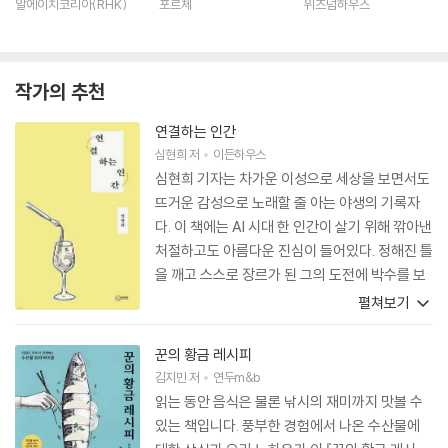
알에이치코리아(RHK)
포르체
위즈덤하우스
작가의 추천
연결하는 인간
심현희
저
이든하우스
심현희 기자는 차가운 이성으로 세상을 보면서도
뜨거운 감성으로 노래할 줄 아는 야생의 기록자
다. 이 책에는 AI 시대 한 인간이 살기 위해 깎아낸
처절하고도 아름다운 진심이 들어있다. 정해진 틀
을 깨고 스스로 장르가 된 그의 도전에 박수를 보
내며, 자기 삶의 주인이 되고 싶은 이들에게 일독
펼쳐보기
을 권한다.
꾼의 황금 레시피
김지민
저
연두m&b
읽는 동안 음식은 물론 낚시의 재미까지 맛볼 수
있는 책입니다. 풍부한 경험에서 나온 수산물에