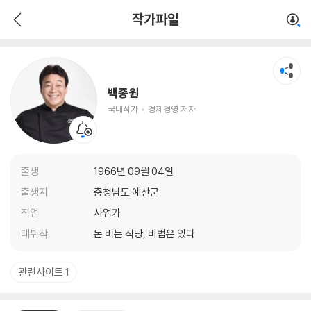
백종원
작가파일
국내작가
경제경영 저자
백종원
국내작가
경제경영 저자
출생
1966년 09월 04일
출생지
충청남도 예산군
직업
사업가
데뷔작
돈 버는 식당, 비법은 있다
관련사이트 1