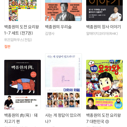
이 있다. 〈백종원의 도전 요리왕〉 시리즈는 백종원의 첫 요리 만화로, 각 나
라의 대표 음식을 통해 세계 여러 나라의 역사와 문화를 알아가는 책이다.
맛있는 음식이 지식과 연결되어 즐거운 책 읽기가 되길 바란다.
백종원의 도전 요리왕
백종원의 우리술
백종원의 장사 이야기
1-7 세트 (전7권)
김영사
알에이치코리아(RHK)
위즈덤하우스(전집)
절판
백종원의 肉(육) : 돼
사는 게 정답이 있으려
백종원의 도전 요리왕
지고기 편
나?
7 대한민국 ②