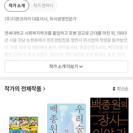
작가 소개
작가 한마디
(주)더본코리아 대표이사, 외식경영전문가
연세대학교 사회복지학과를 졸업하고 포병 장교로 군대를 마친 뒤, 1993
년 서울 강남 논현동에서 원조쌈밥집을 열면서 외식업에 첫발을 들여놓았
다. 이후 국내 및 해외에서 본가, 새마을식당, 홍콩반점 0410, 빽다방을 비
롯한 20여 개 외식 브랜드, 1800여 개의 매장을 운영 중이다. 중국, 미국,
일본, 호주, 싱가포르, 인도네시아, 말레이시아, 필리핀, 캄보디아, 베트남,
작가 소개 더보기
태국에도 진출해 한식을 세계에 널리 알리는 일에 힘쓰고 있다. 음식 문화
의 새로운 트렌드를 이끄는 ‘요리하는 CEO’ 백종원 대표는 오늘도 사람들
이 좀 더 쉽고 맛있게 즐길 수 있는 메뉴를 개발하고 보급하기 위해 고민하
작가의 전체작품
최신순
고 있다.
지은 책으로는 《백종원이 추천하는 집밥 메뉴 52》, 《백종원이 추천하는
집밥 메뉴 54》, 《백종원이 추천하는 집밥 메뉴55》, 《백종원이 추천하는
집밥 메뉴 56》, 《백종원이 추천하는 집밥 메뉴 애장판》, 《백종원의 혼밥
메뉴》, 《백종원의 장사 이야기》, 《무조건 성공하는 작은 식당》, 《초짜도
대박 나는 전문식당》, 《백종원의 식당 조리비책》, 《백종원의 肉(육)》 등