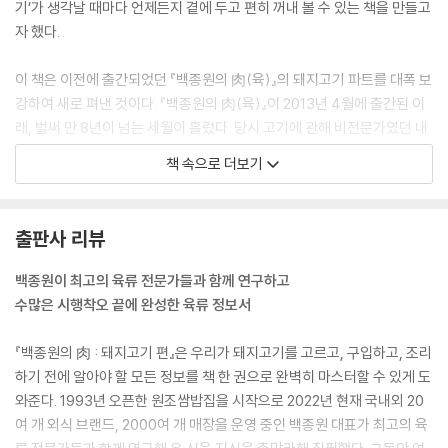
부록
기’가 생각날 때마다 언제든지 곁에 두고 편히 꺼내 볼 수 있는 책을 만들고
돼지의 등급 판정 기준
자 했다.
돼지고기의 부위별 분할 정형 기준
외국의 돼지고기 부위별 명칭
이 책은 이전에 출간되었던 『백종원의 肉(육)』의 돼지고기 파트를 대폭 보
강하여 새로 펴낸 것이다. 『백종원의 肉(육)』이 2013년 4월에 출간된 이
래, 벌써 만 8년이 넘는 세월이 흘렀다. 당시 고기에 관해 비전문가였던 내
가 그 책을 처음 펴냈던 것은 고기에 대한 연구와 논의가 각계의 더 많은 분
책 속으로 더보기
들의 참여 속에 활발하게 이뤄지고, 고기를 전문적으로 다룬 훌륭한 정보
서가 출간되기를 바라는 마음에서였다.
출판사 리뷰
고기에 대해 많이 알면 알수록 우리가 느끼는 맛도 달라진다. 해당 고기가
어느 부위에서 나오는지, 그 부위의 운동량과 지방 함량 등을 소비자가 이
백종원이 최고의 육류 전문가들과 함께 연구하고
해할수록 머릿속으로 느껴지는 맛은 달라질 수밖에 없다. 정육업계에 종사
수많은 시행착오 끝에 완성한 육류 정보서
하는 분들 역시 마찬가지다. 그분들의 더욱 깊고 넓은 식육 지식을 바탕으
로 특정 부위육의 새로운 상품화 방법을 연구 개발하면, 소비자에게 더 좋
『백종원의 肉 : 돼지고기 편』은 우리가 돼지고기를 고르고, 구입하고, 조리
은 방향을 제안하는 발전을 이룰 수 있지 않을까 싶다.
하기 전에 알아야 할 모든 정보를 책 한 권으로 완벽히 마스터할 수 있게 도
와준다. 1993년 오픈한 원조쌈밥집을 시작으로 2022년 현재 국내외 20
『백종원의 肉 : 돼지고기 편』은 돼지고기의 현명한 소비를 위한 가장 기초
여 개 외식 브랜드, 2000여 개 매장을 운영 중인 백종원 대표가 최고의 육
적인 지침서다. 각 부위육의 상품화 방법에 대한 연구, 조리법 개발, 소비자