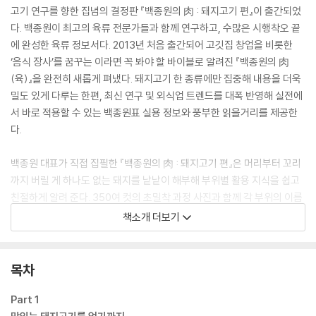
고기 연구를 향한 집념의 결정판 『백종원의 肉 : 돼지고기 편』이 출간되었
다. 백종원이 최고의 육류 전문가들과 함께 연구하고, 수많은 시행착오 끝
에 완성한 육류 정보서다. 2013년 처음 출간되어 고깃집 창업을 비롯한
‘음식 장사’를 꿈꾸는 이라면 꼭 봐야 할 바이블로 알려진 『백종원의 肉
(육)』을 완전히 새롭게 펴냈다. 돼지고기 한 종류에만 집중해 내용을 더욱
밀도 있게 다루는 한편, 최신 연구 및 외식업 트렌드를 대폭 반영해 실전에
서 바로 적용할 수 있는 백종원표 실용 정보와 풍부한 읽을거리를 제공한
다.
백종원 대표가 직접 집필한 『백종원의 肉 : 돼지고기 편』은 머리부터 꼬리
까지 버릴 게 하나도 없는 돼지를 낱낱이 해부해 부위별 활용 지식을 쉽고
친절하게 알려 준다. 350여 컷의 초밀착 과정 사진과 함께 각 부위의 이름
과 특징, 돼지 발골 및 해체, 분할 정형, 상품화 요령을 상세히 기술해 초심
책소개 더보기
자도 쉽게 따라 하면서 부위별 손질법을 제대로 익힐 수 있다. 그 외에도 알
아 두면 좋은 다양한 돼지 품종, 사육부터 유통에 이르기까지 돼지고기가
생산되는 전 과정을 한눈에 파악할 수 있도록 총정리했다. 돼지고기의 현
목차
명한 소비를 위한 가장 기초적인 지침서로서 새로운 메뉴 개발 아이디어를
얻고 싶은 고깃집 사장님은 물론 일반 외식 업소에서도 반드시 구비해야
Part 1
할 책이다. 『백종원의 肉 : 돼지고기 편』을 시작으로 소고기 편, 가금류 편