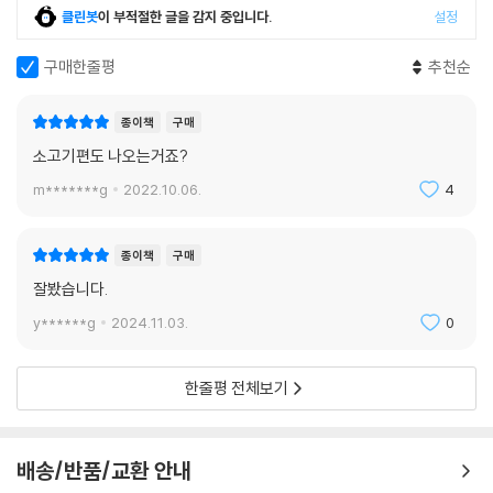
부위별 손질 및 활용법을 익힐 수 있다. 농림축산식품부의 고시에 따르면,
클린봇
이 부적절한 글을 감지 중입니다.
설정
돼지고기는 7개 대분할 부위 아래 25개 소분할 부위육으로 나뉠 만큼 종
류가 다양하다. 그러나 소비자가 시장에서 접하는 돼지고기의 부위육은 기
구매한줄평
추천순
껏해야 10개 안팎이다. 예컨대 돼지 뒷다리에서는 볼기살, 설깃살, 도가니
살, 홍두깨살, 보섭살, 뒷사태살 등 6개 부위육이 나오지만 ‘뒷다리살(후
종이책
구매
지)’이라는 이름 하나로 뭉뚱그려 판매와 소비가 이뤄진다. 저자는 돼지를
소고기편도 나오는거죠?
해부학적으로 접근하는 것이 아니라 ‘각 부위육이 어떤 질감과 맛을 가지
m*******g
2022.10.06.
4
고 있는지’, ‘어떻게 가공하고 조리해야 하는지’ 요리연구가의 시각으로 꼼
꼼히 짚어 준다.
종이책
구매
고기 러버는 물론 외식업계 예비 창업자,
잘봤습니다.
새로운 메뉴 개발 아이디어를 얻고 싶은 사장님 필독서
y******g
2024.11.03.
0
원조쌈밥집의 ‘대패삼겹살’, 본가의 ‘우삼겹’, 새마을식당의 ‘열탄불고
기’……. 백종원 대표가 “세상에 없던 고기 메뉴를 만들어 보자!”는 꿈을 꾸
한줄평 전체보기
며 육류에 대한 끊임없는 연구와 노력의 결실로 탄생시킨 메뉴들이다. 『백
종원의 肉 : 돼지고기 편』은 어디서나 흔히 파는 삼겹살, 목살, 등심, 안심
같은 평범한 부위가 아닌 ‘나만의 특색 있는 고기 메뉴’를 개발하고 싶은 고
배송/반품/교환 안내
깃집 사장님, 식당 오픈을 염두에 두고 경쟁력 있는 레시피를 고민하는 예