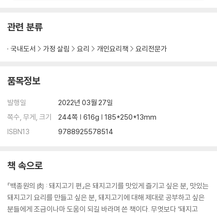
★후구 발골 및 분할
관련 분류
후구 부위의 이해
뒷다리 소분할
국내도서
가정 살림
요리
개인요리책
요리전문가
뒷다리살
볼기살
홍두깨살
품목정보
보섭살
도가니살
발행일
2022년 03월 27일
설깃살
쪽수, 무게, 크기
244쪽 | 616g | 185*250*13mm
뒷사태살
ISBN13
9788925578514
Part 3
고기만큼 맛있는 부산물 활용법
책 속으로
머리
내장
『백종원의 肉 : 돼지고기 편』은 돼지고기를 맛있게 즐기고 싶은 분, 맛있는
기타 부산물
돼지고기 요리를 만들고 싶은 분, 돼지고기에 대해 제대로 공부하고 싶은
분들에게 조금이나마 도움이 되길 바라며 쓴 책이다. 무엇보다 ‘돼지고