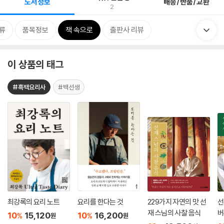
도서정보
배송/반품/교환
2
류
품목정보
책 속으로
출판사 리뷰
이 상품의 태그
#흑백요리사
#백선생
최강록의 요리 노트
요리를 한다는 것
229가지 자연의 맛 선
선
재 스님의 사찰 음식
버
10
15,120
10
16,200
%
%
원
원