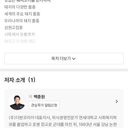
맛있는 돼지고기를 얻기까지
도 출간될 예정이다.
돼지의 다양한 품종
세계의 주요 돼지 품종
우리나라의 돼지 품종
삼원교잡종
사육에서 유통까지
돼지고기 이력 제도
Part 2
목차 더보기
돼지 부위별 분할과 상품화 요령
돼지 대분할 한눈에 보기
나라별 지육 분할 방식 비교
저자 소개
1
골격 구조의 이해
부분육가공 공정
돼지고기 부위별 주된 용도
저
백종원
지육의 3분할(6분도체 만들기)
관심작가 알림신청
상품화 요령
(주)더본코리아 대표이사, 외식경영전문가 연세대학교 사회복지학
★전구 발골 및 분할
과를 졸업하고 포병 장교로 군대를 마친 뒤, 1993년 서울 강남 논현