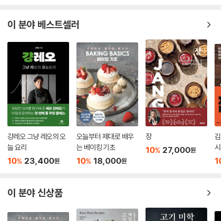
비 창업자, 다양한 식재료에 관심 있는 요리사 그리고 돼지고기를 좋아하
는 모든 소비자를 위한 책이다. “고기에 대해 많이 알면 알수록 우리가 느
이 분야 베스트셀러
끼는 맛도 달라진다. 해당 고기가 어느 부위에서 나오는지, 그 부위의 운동
량과 지방 함량 등을 소비자가 이해할수록 머릿속으로 느껴지는 맛은 달라
질 수밖에 없다”는 저자의 말처럼, 이 책을 통해 ‘자주 먹지만 잘 몰랐던’ 돼
지고기의 무궁무진한 매력을 새롭게 발견하길 바란다.
걍레오 그냥 레오의 오
오늘부터 제대로 배우
장
김
늘 요리
는 베이킹 기초
시
10
27,000
%
원
10
23,400
10
18,000
1
%
%
원
원
이 분야 신상품