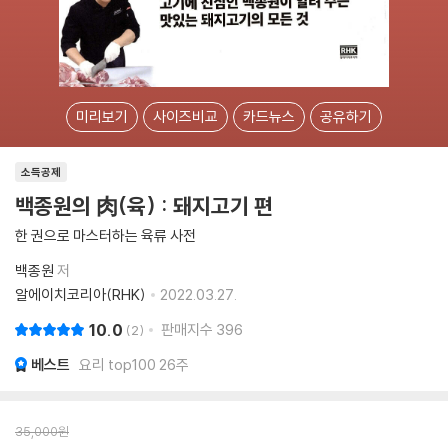
미리보기
사이즈비교
카드뉴스
공유하기
소득공제
백종원의 肉(육) : 돼지고기 편
한 권으로 마스터하는 육류 사전
백종원
저
알에이치코리아(RHK)
2022.03.27.
10.0
판매지수
396
2
베스트
요리 top100 26주
35,000
원