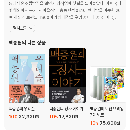
전구 부위의 이해
동에서 원조쌈밥집을 열면서 외식업에 첫발을 들여놓았다. 이후 국내
갈비
및 해외에서 본가, 새마을식당, 홍콩반점 0410, 빽다방을 비롯한 20
목심살
여 개 외식 브랜드, 1800여 개의 매장을 운영 중이다. 중국, 미국, 일
앞다리살
본, 호주, 싱가포르, 인도네시아, 말레이시아, 필리핀, 캄보디아, 베트
펼쳐보기
항정살
남, 태국에도 진출해 한식을 세계에 널리 알리는 일에 힘쓰고 있다. 음
앞사태살
식 문화의 새로운 트렌드를 이끄는 ‘요리하는 CEO’ 백종원 대표는 오
백종원
의 다른 상품
부채살
늘도 사람들이 좀 더 쉽고
★중구 발골 및 분할
중구 부위의 이해
안심살
갈매기살
토시살
등갈비
등심살
등심덧살
백종원의 우리술
백종원의 장사 이야기
백종원의 도전 요리왕
삼겹살
7권 세트
10
22,320
10
17,820
%
%
원
원
뼈등심
10
75,600
%
원
이런저런 돼지갈비