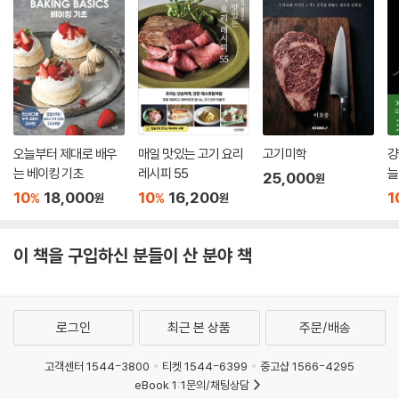
오늘부터 제대로 배우
매일 맛있는 고기 요리
고기미학
걍
는 베이킹 기초
레시피 55
늘
25,000
원
10
18,000
10
16,200
1
%
%
원
원
이 책을 구입하신 분들이 산 분야 책
로그인
최근 본 상품
주문/배송
고객센터 1544-3800
티켓 1544-6399
중고샵 1566-4295
eBook 1:1문의/채팅상담