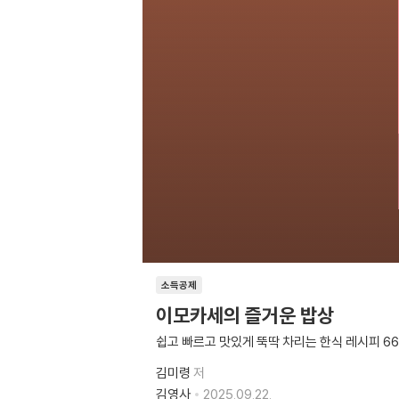
소득공제
이모카세의 즐거운 밥상
쉽고 빠르고 맛있게 뚝딱 차리는 한식 레시피 66
김미령
저
김영사
2025.09.22.