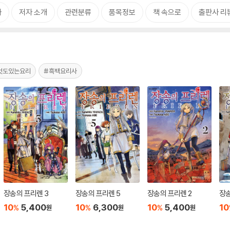
차
저자 소개
관련분류
품목정보
책 속으로
출판사 리
멋도있는요리
#흑백요리사
장송의 프리렌 3
장송의 프리렌 5
장송의 프리렌 2
장송
10
5,400
10
6,300
10
5,400
10
%
%
%
원
원
원