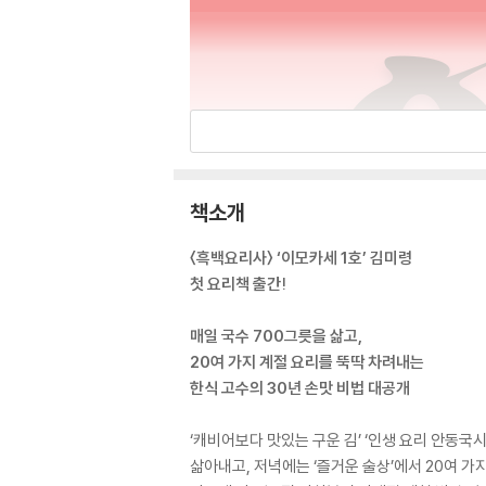
책소개
〈흑백요리사〉 ‘이모카세 1호’ 김미령
첫 요리책 출간!
매일 국수 700그릇을 삶고,
20여 가지 계절 요리를 뚝딱 차려내는
한식 고수의 30년 손맛 비법 대공개
‘캐비어보다 맛있는 구운 김’ ‘인생 요리 안동국
삶아내고, 저녁에는 ‘즐거운 술상’에서 20여 가