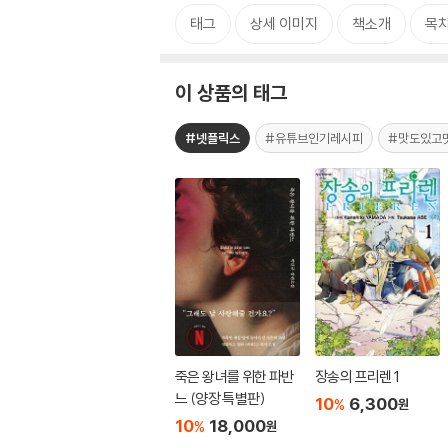
태그
상세 이미지
책소개
목
이 상품의 태그
#넷플릭스
#유튜브인기레시피
#맛도있고
죽은 왕녀를 위한 파반
장송의 프리렌 1
느 (양장 특별판)
10
6,300
%
원
10
18,000
%
원