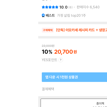
10.0
판매지수
6,540
6
베스트
가정 살림 top20 1주
[단독] 이모카세 레시피 카드 + 냉장
구매혜택
23,000
원
10
20,700
YES포인트
앱 다운 시 1천원 상품권
결제혜택
종이책