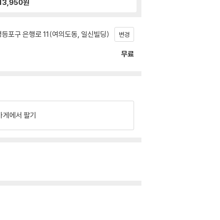
13,950
원
등포구 은행로 11(여의도동, 일신빌딩)
변경
무료
가게에서 팔기