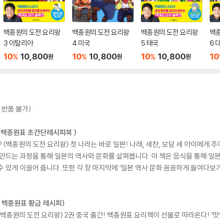
백종원의 도전 요리왕
백종원의 도전 요리왕
백종원의 도전 요리왕
백
3 이탈리아
4 미국
5 태국
6 
10
10,800
10
10,800
10
10,800
10
%
%
%
원
원
원
반품 불가).
: 백종원표 초간단레시피북 )
백종원의 도전 요리왕〉 첫 나라는 바로 일본! 나래, 세찬, 보담 세 아이에게 주어진 요
 만드는 과정을 통해 일본의 역사와 문화를 살펴봅니다. 이 책은 음식을 통해 
 있게 이끌어 줍니다. 또한 각 장 마지막에 ‘일본 역사 문화 꼼꼼하게 들여다보기
: 백종원표 황금 레시피)
백종원의 도전 요리왕〉 2권 중국 출간! 백종원표 요리책이 선물로 따라온다! ‘맛