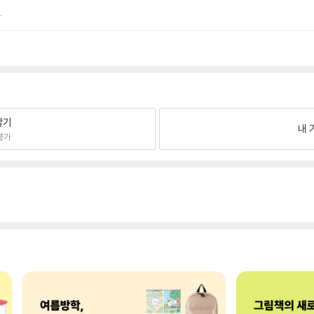
.
팔기
내 
불가