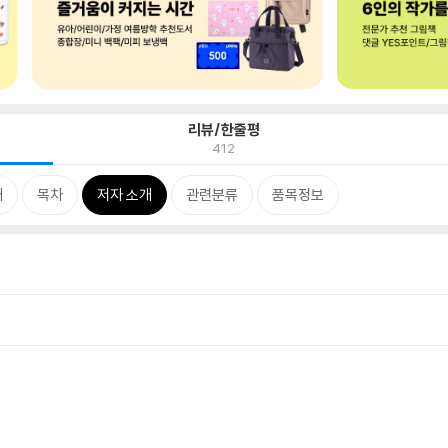
리뷰/한줄평
412
개
목차
저자 소개
관련분류
품목정보