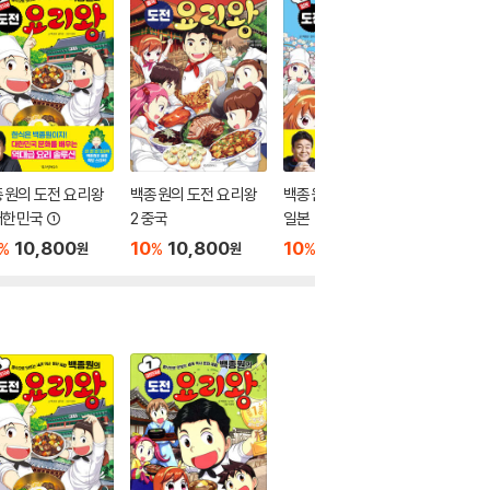
종원의 도전 요리왕
백종원의 도전 요리왕
백종원의 도전 요리왕 1
백종원의
대한민국 ①
2 중국
일본
4 미국
10,800
10
10,800
10
10,800
10
1
%
%
%
%
원
원
원