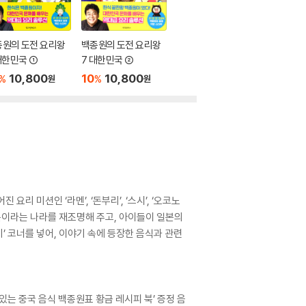
종원의 도전 요리왕
백종원의 도전 요리왕
대한민국 ①
7 대한민국 ②
10,800
10
10,800
%
%
원
원
리 미션인 ‘라멘’, ‘돈부리’, ‘스시’, ‘오코노
일본이라는 나라를 재조명해 주고, 아이들이 일본의
’ 코너를 넣어, 이야기 속에 등장한 음식과 관련
있는 중국 음식 백종원표 황금 레시피 북’ 증정 음