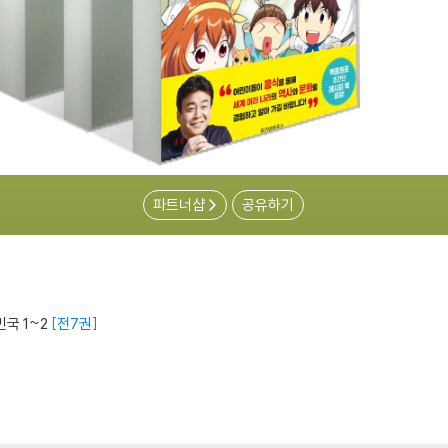
파트너샵
공유하기
민국 1~2
전7권