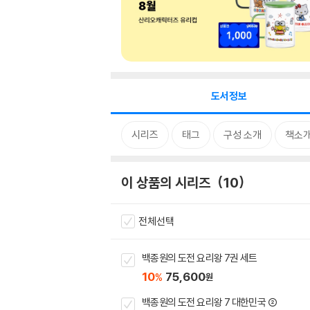
도서정보
시리즈
태그
구성 소개
책소
이 상품의 시리즈
10
전체선택
백종원의 도전 요리왕 7권 세트
10
75,600
%
원
백종원의 도전 요리왕 7 대한민국 ②