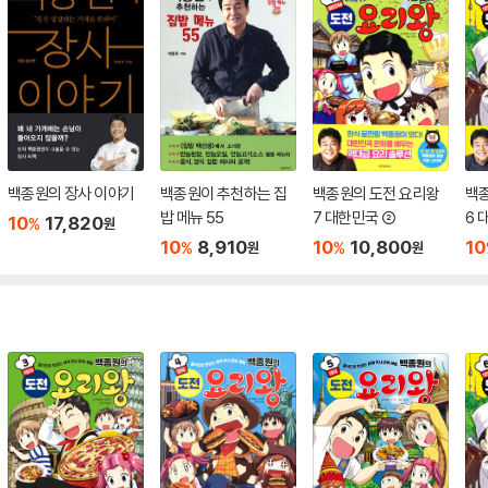
백종원의 장사 이야기
백종원이 추천하는 집
백종원의 도전 요리왕
백
밥 메뉴 55
7 대한민국 ②
6 
10
17,820
%
원
10
8,910
10
10,800
10
%
%
원
원