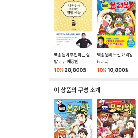
백종원이 추천하는 집
백종원의 도전 요리왕
밥 메뉴 애장판
5 태국
10
28,800
10
10,800
%
%
원
원
이 상품의 구성 소개