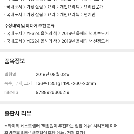
빵푸딩
국내도서
가정 살림
요리
개인요리책
요리전문가
커스터드달걀빵
국내도서
가정 살림
요리
개인요리책
연예인
노오븐컵빵
설탕빠다빵
수상내역 및 미디어 추천 분류
햄멜트토스트
국내도서
YES24 올해의 책
2018년 올해의 책 후보도서
베이컨식빵말이
국내도서
YES24 올해의 책
2018년 올해의 책 선정도서
혼밥족을 위한 만능양념3 볶음고추장소스
품목정보
볶음고추장소스 만들기
볶음고추장비빔면
발행일
2018년 08월 03일
볶음고추장찌개
쪽수, 무게, 크기
136쪽 | 351g | 190*260*20mm
3장_ 함께 먹어 더 맛있는 요리
ISBN13
9788926366219
기름떡볶이
국물떡볶이
알리오올리오떡볶이
출판사 리뷰
에그베네딕트
멕시칸샐러드
* 화제의 베스트셀러 ‘백종원이 추천하는 집밥 메뉴’ 시리즈에 이어
바나나밀크셰이크
혼밥족을 위한 『백종원의 혼밥 메뉴』 전격 출간!