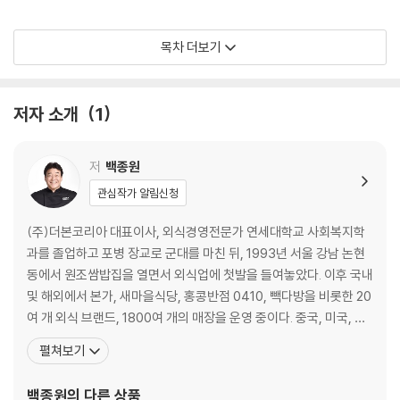
1장_ 간단하게 뚝딱, 실속 있는 한 그릇 요리
목차 더보기
·라면류
김치라면
고추장짜장라면
저자 소개
1
볶음라면
불맛짬뽕라면
탄탄면
저
백종원
액젓라면
관심작가 알림신청
우유라면
라면전
(주)더본코리아 대표이사, 외식경영전문가 연세대학교 사회복지학
과를 졸업하고 포병 장교로 군대를 마친 뒤, 1993년 서울 강남 논현
·밥류
동에서 원조쌈밥집을 열면서 외식업에 첫발을 들여놓았다. 이후 국내
마파두부덮밥
및 해외에서 본가, 새마을식당, 홍콩반점 0410, 빽다방을 비롯한 20
김치냄비밥
여 개 외식 브랜드, 1800여 개의 매장을 운영 중이다. 중국, 미국, 일
태국식파인애플볶음밥
본, 호주, 싱가포르, 인도네시아, 말레이시아, 필리핀, 캄보디아, 베트
펼쳐보기
하와이안주먹밥
남, 태국에도 진출해 한식을 세계에 널리 알리는 일에 힘쓰고 있다. 음
게맛살주먹밥
식 문화의 새로운 트렌드를 이끄는 ‘요리하는 CEO’ 백종원 대표는 오
백종원
의 다른 상품