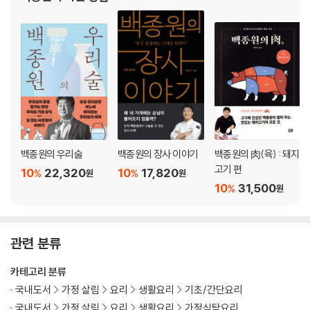
새우젓볶음밥
늘도 사람들이 좀 더 쉽고
깍두기볶음밥
·국수·우동류
두부콩국수
파기름볶음면
냉우동
참깨비빔우동
카레우동
우볶이
백종원의 우리술
백종원의 장사 이야기
백종원의 肉(육) : 돼지
고기 편
10
22,320
10
17,820
%
%
원
원
혼밥족을 위한 만능양념2 동남아식매운소스
10
31,500
%
원
동남아식매운소스 만들기
라면파스타
매콤달걀밥
관련 분류
2장_ 혼자서도 우아하게, 알뜰한 빵 요리
카테고리 분류
칼로리폭탄토스트
국내도서
가정 살림
요리
생활요리
기초/간단요리
홍콩식프렌치토스트
국내도서
가정 살림
요리
생활요리
가정식탁요리