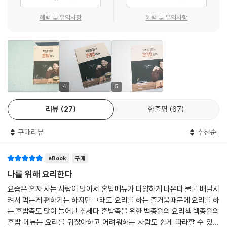
실속 있는 한 그릇 요리들을 소개한다. 또한, 라면만큼이나 혼밥족이 즐겨
찾는 간단 먹거리인 빵을 활용한 메뉴들도 다양하게 수록되어 있다. 식빵
혜택 및 유의사항
혜택 및 유의사항
을 이용한 우아한 브런치 메뉴부터 냉동실 속에 꽁꽁 얼려둔 남은 빵을 활
용한 디저트, 식사 대용으로 먹을 수 있는 메뉴까지 알뜰하고 맛있는 빵 메
뉴도 꾹꾹 눌러 담았다. 이뿐만이 아니다. 혼밥족이라고 꼭 밥을 혼자서만
먹는 건 아니다. 국민 음식 떡볶이부터 술이 술술 넘어가게 하는 안주류까
지, 가족, 친구, 연인과 더불어 즐길 수 있는 2~3인용 메뉴도 소개한다. 백
종원표 뚝딱 메뉴 몇 가지만 알아두면, 요리 초보 혼밥족도 어느새 고수의
4
5
기운을 풍길 수 있다.
리뷰
27
한줄평
67
혼밥족의 ‘절대 소스’ 만능양념 삼총사
구매리뷰
추천순
한국식매운소스, 동남아식매운소스, 볶음고추장소스
eBook
구매
그저 혼자 먹을 건데 굳이 집에서 만들어 먹기보다는 사 먹거나 시켜 먹는
게 더 편하다고 생각할 수도 있다. 하지만 백종원이 소개하는 ‘혼밥족을 위
나를 위해 요리한다
한 만능양념’이 있으면 생각이 달라진다. 백종원표 만능양념을 만들어두
요즘은 혼자 사는 사람이 많아서 혼밥메뉴가 다양하게 나온다 물론 배달시
면, 집에서도 파는 음식만큼이나 맛있는 음식을 쉽고 간단하게 해 먹을 수
켜서 먹는게 편하기는 하지만 그래도 요리를 하는 즐거움때문에 요리를 하
있다.
는 혼밥족도 많이 늘어난 추세다 혼밥족을 위한 백종원의 요리책 백종원의
혼밥 메뉴는 요리를 귀찮아하고 어려워하는 사람도 쉽게 따라할 수 있게