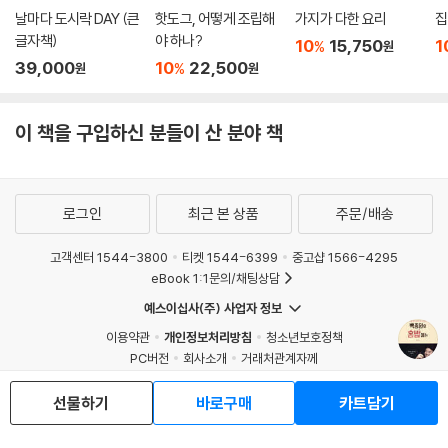
날마다 도시락 DAY (큰
핫도그, 어떻게 조립해
가지가 다한 요리
집
글자책)
야 하나?
10
15,750
1
%
원
39,000
10
22,500
%
원
원
이 책을 구입하신 분들이 산 분야 책
로그인
최근 본 상품
주문/배송
고객센터 1544-3800
티켓 1544-6399
중고샵 1566-4295
eBook 1:1문의/채팅상담
예스이십사(주) 사업자 정보
이용약관
개인정보처리방침
청소년보호정책
PC버전
회사소개
거래처관계자께
도서홍보
광고
선물하기
바로구매
카트담기
Copyright © YES24 Corp. All Rights Reserved.
MATOM13