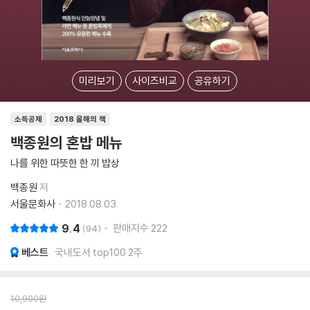
미리보기
사이즈비교
공유하기
소득공제
2018 올해의 책
백종원의 혼밥 메뉴
나를 위한 따뜻한 한 끼 밥상
백종원
저
서울문화사
2018.08.03.
9.4
판매지수
222
94
베스트
국내도서 top100 2주
10,900
원