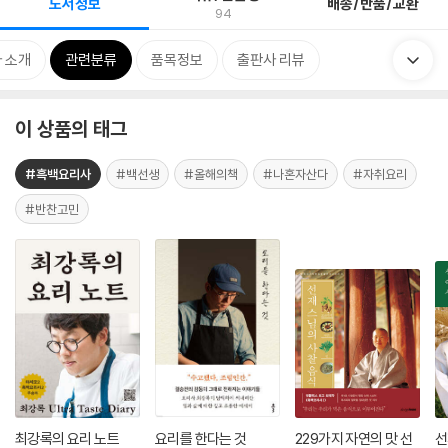
도서정보
배송/반품/교환
94
 소개
관련분류
품목정보
출판사 리뷰
이 상품의 태그
#흑백요리사
#백선생
#올해의책
#나혼자산다
#자취요리
#반찬고민
최강록의 요리 노트
요리를 한다는 것
229가지 자연의 맛 선
선