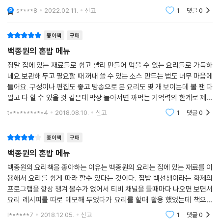
복잡한 과정 없이 만들 수 있고, 어떤 요리에도 요긴하게 사용할 수 있어 혼
만든 요리책이다 손쉽고 간단하게 만들어 먹을 수 있는 메뉴들로 구성되어
s****8
2022.02.11.
신고
1
댓글
0
있다 라면 덮밥
밥족에게는 필수인 한국식매운소스는 청양고추의 매운맛을 즐기는 모든
한국인에게 유용한 ‘절대 소스’다. 국수나 라면, 콩나물국 등의 국물 요리
종이책
구매
든, 소시지볶음이나 떡볶이 같은 볶음 요리든, 매운맛을 추가하고 싶은 그
백종원의 혼밥 메뉴
어디에나 활용 가능하다.
정말 집에 있는 재료들로 쉽고 빨리 만들어 먹을 수 있는 요리들로 가득하
네요.보관해 두고 필요할 때 꺼내 쓸 수 있는 소스 만드는 법도 너무 마음에
동남아식매운소스는 한국식매운소스와는 또 다른 풍미의 매운맛이다. 새
들어요. 구성이나 편집도 좋고.방송으로 본 요리도 몇 개 보이는데 볼 땐 다
우향이 향긋하게 올라와 고소하면서도 이국적인 매운맛을 낸다. 밥에 넣고
알고 다 할 수 있을 것 같은데 막상 돌아서면 까먹는 기억력의 한계로 제대
볶으면 동남아 스타일의 볶음밥이 되고, 빵이나 과자에 곁들여도 훌륭한
로 기억하고 있는 것도 없었는데 다시 만나니 반갑다 너~^^제목처럼 칼로
간식이 된다. 동남아 음식을 좋아하는 혼밥족에게는 찰떡같은 만능소스다.
t**********4
2018.08.10.
신고
1
댓글
0
리 폭탄인
고추장과 돼지고기, 채소를 볶아서 만드는 볶음고추장소스는 고기에서 흘
종이책
구매
러나온 육즙과 채소에서 나온 수분이 어우러져 마성의 감칠맛을 낸다. 각
백종원의 혼밥 메뉴
종 밥 요리나 면 요리에 넣어 먹어도 맛있고, 찌개나 볶음 등에 양념으로 사
백종원의 요리책을 좋아하는 이유는 백종원의 요리는 집에 있는 재료를 이
용해도 좋다. 보관 기간도 비교적 길기 때문에 혼밥족에게는 더할 나위 없
용해서 요리를 쉽게 따라 할수 있다는 것이다. 집밥 백선생이라는 화제의
이 유용한 식탁의 해결사다.
프로그램을 항상 챙겨 볼수가 없어서 티비 채널을 틀때마다 나오면 보면서
요리 레시피를 따로 메모해 두었다가 요리를 할때 활용 했었는데 책으로
수록 메뉴 모두 요리 과정이 간단하지만, 누구나 쉽게 따라할 수 있도록 최
나오니 책을 구입해서 필요할때마다 언제든지 레시피를 볼수있다는 것이
l******7
2018.12.05.
신고
1
댓글
0
대한 많은 과정 사진을 상세히 보여주고자 했다. 『백종원의 혼밥 메뉴』를