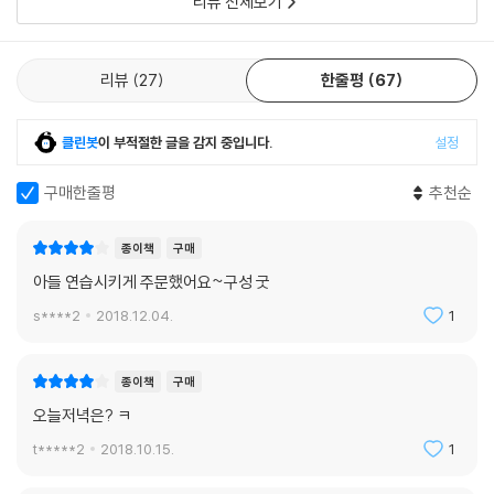
리뷰 전체보기
리뷰
27
한줄평
67
클린봇
이 부적절한 글을 감지 중입니다.
설정
구매한줄평
추천순
종이책
구매
아들 연습시키게 주문했어요~구성 굿
s****2
2018.12.04.
1
종이책
구매
오늘저녁은? ㅋ
t*****2
2018.10.15.
1