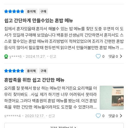
좋았다. 앞전에
통해 ‘온전히 나를 위해 시간과 정성을 들이며 요리하는 즐거움’에 푹 빠져
종이책
구매
보자.
쉽고 간단하게 만들수있는 혼밥 메뉴
집에서 혼자있을때 혼자서 해볼수 있는 밥 메뉴를 찾던 도중 우연히 이 도
서가 있길래 구매해 보았습니다.백종원 선생님의 간단하면서 혼자서도 스
스로 할수있는 혼밥 메뉴와 조리방법이 적혀있었으며 조리가 간편한 혼밥
음식이 많아서 필요할때 한두번씩 읽으면서 만들어볼만한 혼밥 메뉴가 담
긴 도서입니다.
y****6
2024.11.27.
신고
0
댓글
0
종이책
구매
혼밥족을 위한 쉽고 간단한 메뉴
요리를 잘 못해서 항상 하는 메뉴만 하거든요.요리책을 아
무리 찾아봐도 ..사실 제가 하기엔 너무 어려워서 못따라
하겠어요.그러다 백종원의 혼밥 메뉴를 봤는데..이건 혼밥
족을 위한 간단한 메뉴들이라저도 도전할 수 있겠더라구
요 .저희집은 아이가 아직 어려서신랑이랑 저랑 먹기때문
s******4
2020.12.17.
신고
0
댓글
0
에이렇게 간단하면서도 맛있는 요리들만 모아놓은 책이
훨씬 좋았어요 ^^