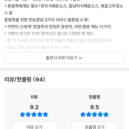
옥수수전
* 혼밥족에게는 필수! 한국식매운소스, 동남아식매운소스, 볶음고추장소
참치밥전
스 등
홍합탕
혼밥족을 위한 만능양념 3가지 100% 활용법 소개!
바지락찜
* 라면의 신세계! 혼밥족의 영원한 동반자, 라면 활용 메뉴 11가지
목살고추장구이
* 식빵의 변신은 무죄! 혼자서도 즐기는 다양한 빵 메뉴
홈메이드 바이젠맥주
* 한 끼 식사로, 간식으로 뚝딱 만들어 먹을 수 있는 초간단 레시피
찾아보기
* 연인, 가족, 친구와 더불어 즐기는 메뉴
출판사 리뷰 더보기
“이제는 나를 위해 요리한다!”
바야흐로 혼밥의 시대, 대세 혼밥족을 위해 백종원이 제안하는 한 그릇 뚝
딱 메뉴
리뷰/한줄평
94
혼자 사는 사람이 부쩍 늘어난 요즘, 요리 초보자들에게 언제나 쉽고 간단
하게 요리하는 재미를 알려주는 백종원이 ‘혼밥족’을 위한 요리책을 들고
리뷰
한줄평
찾아왔다. 『백종원의 혼밥 메뉴』는 이처럼 혼자 사는 사람들이 집에서 손
9.2
9.5
쉽고 간단하게 만들어 먹을 수 있는 메뉴를 담았다. 혼밥족의 영원한 동반
자인 라면을 활용한 메뉴 10여 가지부터 특별한 재료 없이 만들어도 입에
착착 붙는 국수와 우동류, 별다른 반찬이 필요 없는 덮밥과 볶음밥류까지
리뷰 쓰기
한줄평 쓰기