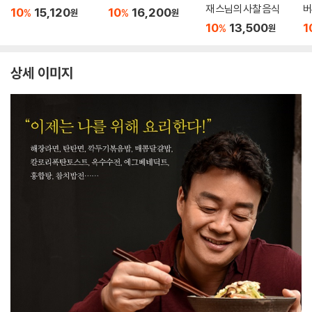
재 스님의 사찰 음식
버
10
15,120
10
16,200
%
%
원
원
10
13,500
1
%
원
상세 이미지