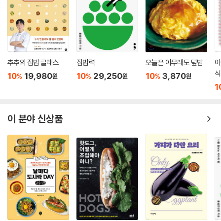
추추의 집밥 클래스
집밥력
오늘은 아무래도 덮밥
아
식
10
19,980
10
29,250
10
3,870
%
%
%
원
원
원
1
이 분야 신상품