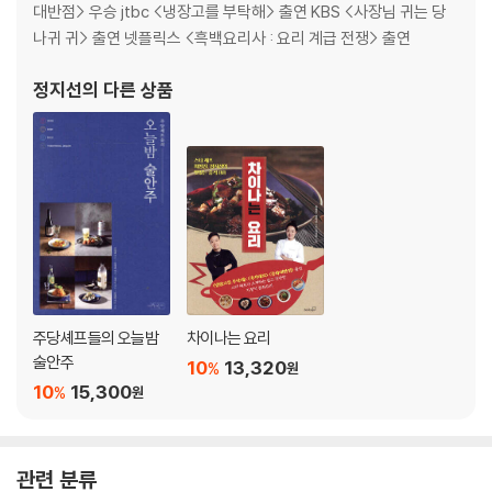
흑식초 해파리 머리무침
대반점> 우승 jtbc <냉장고를 부탁해> 출연 KBS <사장님 귀는 당
해산물 분사무침
나귀 귀> 출연 넷플릭스 <흑백요리사 : 요리 계급 전쟁> 출연
흑식초 오이절임
정지선
의 다른 상품
Story of Dimsum 01 내 마음에 한 점, 점을 찍다. 딤섬
PART 02 포자와 교자
삼정 포자
나뭇잎 모양 포자
성젠바오
꽃빵
금은만터우
주당셰프들의 오늘밤
차이나는 요리
물교자
술안주
10
13,320
%
원
주머니 교자
10
15,300
%
원
이색 교자
지진 교자
부추달걀 교자
관련 분류
게살 육즙교자