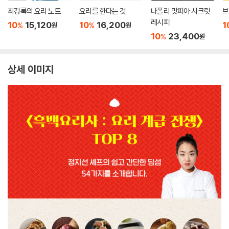
최강록의 요리 노트
요리를 한다는 것
나폴리 맛피아 시크릿
브
레시피
10
15,120
10
16,200
1
%
%
원
원
10
23,400
%
원
상세 이미지