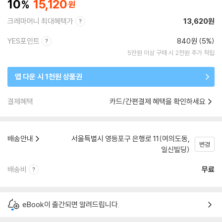
10
15,120
크레마머니 최대혜택가
13,620원
YES포인트
840원 (5%)
5만원 이상 구매 시 2천원 추가 적립
앱 다운 시 1천원 상품권
결제혜택
카드/간편결제 혜택을 확인하세요
배송안내
서울특별시 영등포구 은행로 11(여의도동,
변경
일신빌딩)
배송비
무료
eBook이 출간되면 알려드립니다.