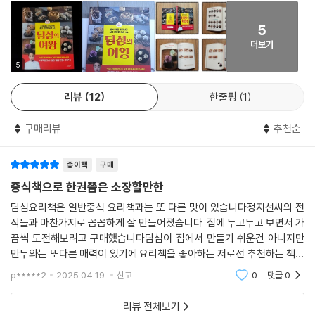
러우위
《딤섬의 여왕》은 총 5장으로 구성되었다. 본격적인 딤섬 레시피에 들어가
수정떡
5
기 전에 딤섬의 개념과 유래, 딤섬을 위한 재료나 도구, 반죽 등에 대한 자
조염 옥수수
더보기
세한 설명을 담고 있다.
바나나 튀김
5
호박떡
1장은 냉채와 면, 탕 등을 소개하며 딤섬에 대한 선입견을 깨며, 딤섬의 의
단호박 코코넛 지짐
리뷰
12
한줄평
1
미를 다시금 생각하도록 하였다. 2장, 3장은 딤섬 중에서 가장 흔한 형태라
파전병
고 할 수 있는 ‘만두’를 소개하고 있다. 피의 재료와 반죽법에 따라 포자와
찹쌀 대추
구매리뷰
추천순
교자, 수정교자를 소개하고 있다. 4장은 샤오마이로 잘 알려진 마이와 딤
망고 푸딩
섬의 대표적인 조리법 중 하나인 튀긴 딤섬을 소개한다. 같은 재료를 사용
소고기 진주 완자
종이책
구매
하더라도 조리법에 따른 식감과 질감의 차이를 보여주도록 구성하였다. 5
장은 다양한 형태의 딤섬을 소개하며 재미있고 신기한 딤섬을 경험할 수
중식책으로 한권쯤은 소장할만한
Story of Dimsum 04 맛있는 딤섬을 먹다
있게 하였다.
딤섬요리책은 일반중식 요리책과는 또 다른 맛이 있습니다정지선씨의 전
작들과 마찬가지로 꼼꼼하게 잘 만들어졌습니다. 집에 두고두고 보면서 가
끔씩 도전해보려고 구매했습니다딤섬이 집에서 만들기 쉬운건 아니지만
만두와는 또다른 매력이 있기에 요리책을 좋아하는 저로선 추천하는 책입
니다
p*****2
2025.04.19.
신고
0
댓글
0
리뷰 전체보기