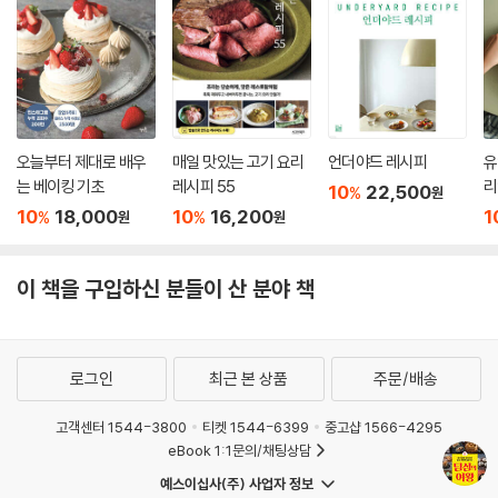
오늘부터 제대로 배우
매일 맛있는 고기 요리
언더야드 레시피
유
는 베이킹 기초
레시피 55
리
10
22,500
%
원
10
18,000
10
16,200
1
%
%
원
원
이 책을 구입하신 분들이 산 분야 책
로그인
최근 본 상품
주문/배송
고객센터 1544-3800
티켓 1544-6399
중고샵 1566-4295
eBook 1:1문의/채팅상담
예스이십사(주) 사업자 정보