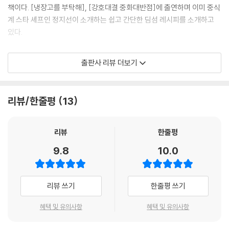
책이다. [냉장고를 부탁해], [강호대결 중화대반점]에 출연하며 이미 중식
버섯 샤오마이
계 스타 셰프인 정지선이 소개하는 쉽고 간단한 딤섬 레시피를 소개하고
찹쌀 샤오마이
있다.
찹쌀 튀김
수
이 책은 중국 전통 유학파로, 자기 요리 세계를 펼치며 많은 사람의 눈과 혀
채소 춘권
출판사 리뷰 더보기
를 사로잡은 정지선 셰프가 소개하는 딤섬의 화려하고 다양한 맛의 세계를
삼각 춘권
선보인다. 그동안 ‘만두’라는 단순화된 개념에서 벗어나 딤섬이 무엇인지
매콤 새우 스틱 춘권
에 대한 개념을 이해하고, 면, 탕, 냉채 등 그동안 요리라고 생각하던 것들
사자머리
리뷰/한줄평
13
도 딤섬이라는 사실이 놀라울뿐더러 중국요리의 화려하고 다채로움을 고
카이커우샤우
스란히 담았다.
수정교자 튀김
리뷰
한줄평
도깨비 방망이
이 책에서 소개하는 딤섬 54가지는 중국 전통 방식의 딤섬을 우리나라 식
9.8
10.0
재료와 환경에 맞게 재해석하여 한국형 딤섬을 완성하고, 쉽고 간단하게
Story of Dimsum 03 딤섬에 중국을 담다
따라 할 수 있도록 구성하였다. 우리가 그동안 경험했던 중국요리의 또 다
른 세계를 마주하며 무한한 맛의 세계를 느낄 수 있도록 하였다.
PART 05 다양한 딤섬
리뷰 쓰기
한줄평 쓰기
딤섬의 여왕, 정지선의
혜택 및 유의사항
혜택 및 유의사항
쌀가루 전병
쉽고 간단한 한국형 딤섬 54가지
무떡