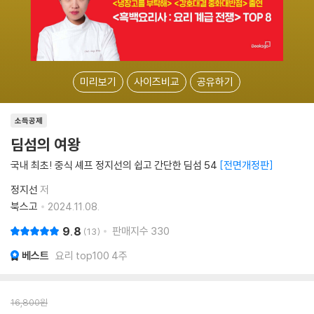
미리보기
사이즈비교
공유하기
소득공제
딤섬의 여왕
국내 최초! 중식 셰프 정지선의 쉽고 간단한 딤섬 54
전면개정판
정지선
저
북스고
2024.11.08.
9.8
판매지수
330
13
베스트
요리 top100 4주
16,800
원