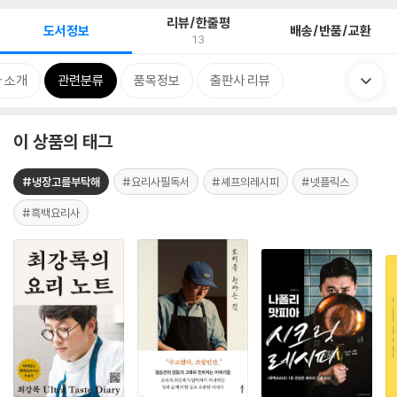
리뷰/한줄평
도서정보
배송/반품/교환
13
 소개
관련분류
품목정보
출판사 리뷰
이 상품의 태그
#냉장고를부탁해
#요리사필독서
#셰프의레시피
#넷플릭스
#흑백요리사