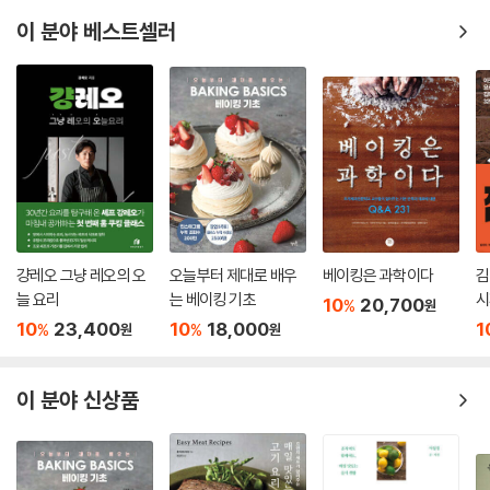
이 분야 베스트셀러
걍레오 그냥 레오의 오
오늘부터 제대로 배우
베이킹은 과학이다
김
늘 요리
는 베이킹 기초
시
10
20,700
%
원
10
23,400
10
18,000
1
%
%
원
원
이 분야 신상품