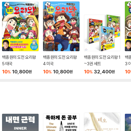
백종원의 도전 요리왕
백종원의 도전 요리왕
백종원의 도전 요리왕 1
백
5 태국
4 미국
~3권 세트
3 
10
10,800
10
10,800
10
32,400
10
%
%
%
원
원
원