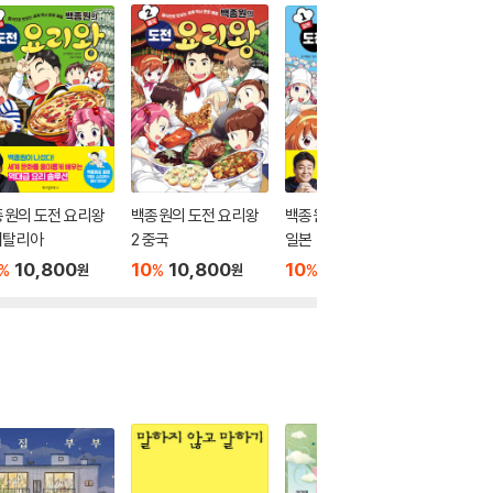
더보기
종원의 도전 요리왕
백종원의 도전 요리왕
백종원의 도전 요리왕 1
이탈리아
2 중국
일본
10,800
10
10,800
10
10,800
%
%
%
원
원
원