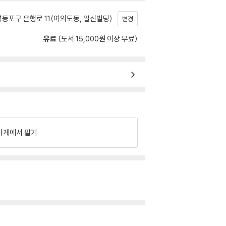
등포구 은행로 11(여의도동, 일신빌딩)
변경
유료
(도서 15,000원 이상 무료)
가게에서 팔기