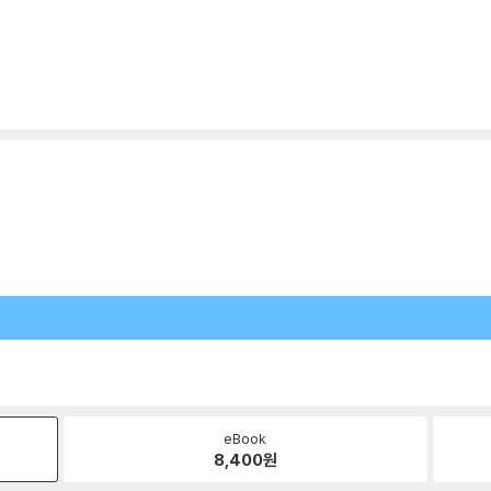
eBook
8,400
원