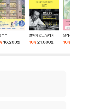
 부부
말하지 않고 말하기
달러구트 꿈 백화점 0
위버멘
16,200
10
21,600
10
16,020
10
1
%
%
%
%
원
원
원