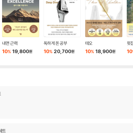
내면 근력
독하게 돈 공부
테오
윗집
10
19,800
10
20,700
10
18,900
10
%
%
%
원
원
원
트
 세트