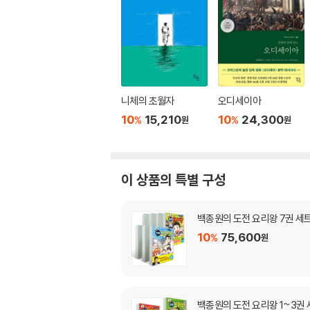
니체의 초월자
오디세이아
10
15,210
10
24,300
%
%
원
원
이 상품의 특별 구성
백종원의 도전 요리왕 7권 세
10
75,600
%
원
백종원의 도전 요리왕 1~3권