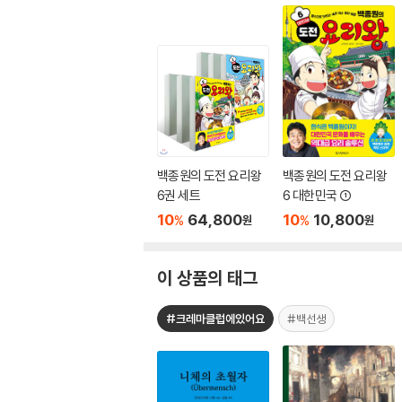
백종원의 도전 요리왕
백종원의 도전 요리왕
6권 세트
6 대한민국 ①
10
64,800
10
10,800
%
%
원
원
이 상품의 태그
#크레마클럽에있어요
#백선생