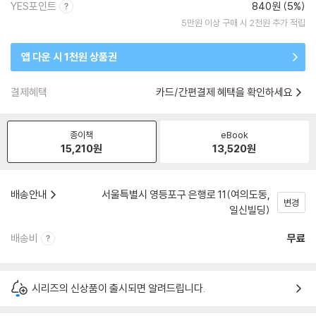
YES포인트
840원 (5%)
5만원 이상 구매 시 2천원 추가 적립
앱 다운 시 1천원 상품권
결제혜택
카드/간편결제 혜택을 확인하세요
종이책
eBook
15,210
원
13,520
원
배송안내
서울특별시 영등포구 은행로 11(여의도동,
변경
일신빌딩)
배송비
무료
시리즈의 신상품이 출시되면 알려드립니다.