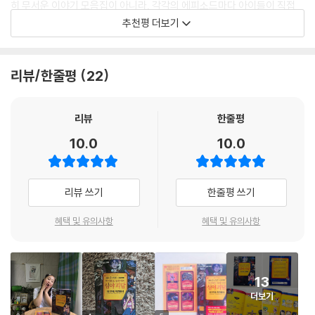
히 무서운 이야기 모음집이 아니라, 각각의 에피소드마다 아이들이 직접
퀴즈를 풀고 생각할 수 있게 만든 똑똑한 괴담이에요. 공포와 학습의 콜라
추천평 더보기
보!! 괴담과 퀴즈가 이렇게 잘 어울릴 수 있다는 걸 처음 알았어요. 무한 창
의력과 무한 상상력으로 무서움을 함께 즐겨봐요~~
리뷰/한줄평
22
- 김숙 (방송인)
처음엔 ‘무서운 이야기를 어린이용으로 만든다고?’ 하고 걱정했어요. 그런
리뷰
한줄평
데 책을 직접 보고 나니, 무서움이란 감정을 건강하게 느끼고 그걸 바탕으
10.0
10.0
로 상상력과 교훈을 줄 수 있는 탁월한 내용이더라고요. 이 책은 단순한 괴
담집이 아니라, 아이들이 이야기를 읽고, 흥미롭게 지식을 쌓을 수 있도록
설계된 똑똑한 책이에요. 아이와 어른이 함께 즐길 수 있는 재밌는 책이 나
리뷰 쓰기
한줄평 쓰기
왔다고 생각합니다.
- 김호영 (뮤지컬 배우)
혜택 및 유의사항
혜택 및 유의사항
〈심야괴담회〉를 녹화할 때마다 상상 이상의 이야기들에 놀라고 몰입하게
되는데요. 이제는 그 몰입을 만화로도 느낄 수 있다니 너무 반가워요. 이 책
13
을 읽으면서도 제가 평소 방송에서 보여주는 리액션 그대로 나올 수밖에
더보기
없는 책이었어요. 무서운 거 좋아하는 분들, 꼭 읽어보세요!