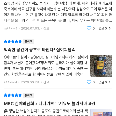
초등맘 서평 《무서워도 놀라지마 심야괴담 네 번째, 학원에서》 후기요새
축복이네 학교 친구들 사이에서는 쉬는 시간마다 삼삼오오 모여 무서운 이
야기를 나누는 게 큰 유행이라고 한다. 매일 하교할 때마다 새로운 괴담 하
나씩을 물어와 신나게 떠드는 축복이를 보니, 이왕 무서운 이야기를 즐길
거면 좀 더 탄탄하고 재미있는 이야기로 상상력을 키워주면 좋겠다 싶었
m*****1
2026.07.03.
신고
0
댓글
0
다. 그래서 축복
종이책
익숙한 공간이 공포로 바뀐다! 심야괴담4
《아이들의 심야괴담》MBC 심야괴담× 니니키즈 심야괴
담4가 새롭게 돌아왔다!'무서워도 놀라지마 심야괴담 네
번째, 학원에서'이번 심야괴담4는 아이들에게 익숙한 공
간인 학원을주제로 한 이야기들로 꾸며져 있어 더욱더 서
늘한 공포를 느낄 수 있다.퀴즈를 풀고 미션을 수행하며귀
s*****4
2026.06.28.
신고
0
댓글
0
신들을 물리치는 몰입형 공포 도서라 무서움과 재미를 동
시에 느낄 수 있다.올 여름 오싹한 공포가 필요
종이책
MBC 심야괴담회 x 니니키즈 무서워도 놀라지마 4권
👻 평범한 학원이 갑자기 공포의 공간으로아이와 함께 책