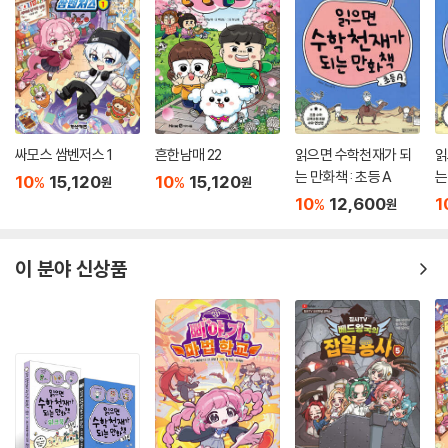
싸모스 쌈벤저스 1
흔한남매 22
읽으면 수학천재가 되
읽
는 만화책 : 초등 A
는
10
15,120
10
15,120
%
%
원
원
10
12,600
1
%
원
이 분야 신상품