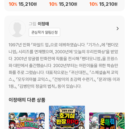
마 심야괴담 : 세 번째,
마 심야괴담 : 두 번째,
마 심야괴담 : 첫 번째,
10
15,210
10
15,210
10
15,210
%
%
%
원
원
원
밖에서
학교에서
학교에서
그림
이정태
관심작가 알림신청
1997년 만화 『와일드 업』으로 데뷔하였습니다. 『기가스』에 「펜더모
니엄」 시리즈를 연재했으며, 2000년에 ‘오늘의 우리만화상’을 받았
다. 2001년 앙굴렘 만화전에 작품을 전시해 『펜더모니엄』을 프랑스
와 대만에서 출간했습니다. 2002년부터는 어린이들을 위한 학습만
화를 주로 그렸습니다. 대표작으로는 『귀신대전』, 『스페셜솔져 코믹
스』, 『모두의마블 코믹스』, 『건방이의 초강력 수련기』, 『문과1등 이과
1등』, 『김병만의 정글의 법칙』 등이 있습니다.
이정태
의 다른 상품