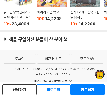
읽으면 수학천재가 되
삐야기 마법 학교 3
집사TV 베드왕국의 잡
싸
는 만화책 + 워크북 : 초
일 용사 5
10
14,220
1
%
원
등 B 세트
10
23,400
10
14,220
%
%
원
원
이 책을 구입하신 분들이 산 분야 책
로그인
최근 본 상품
주문/배송
고객센터 1544-3800
티켓 1544-6399
중고샵 1566-4295
eBook 1:1문의/채팅상담
예스이십사(주) 사업자 정보
이용약관
개인정보처리방침
청소년보호정책
선물하기
바로구매
카트담기
PC버전
회사소개
거래처관계자께
도서홍보
광고
Copyright © YES24 Corp. All Rights Reserved.