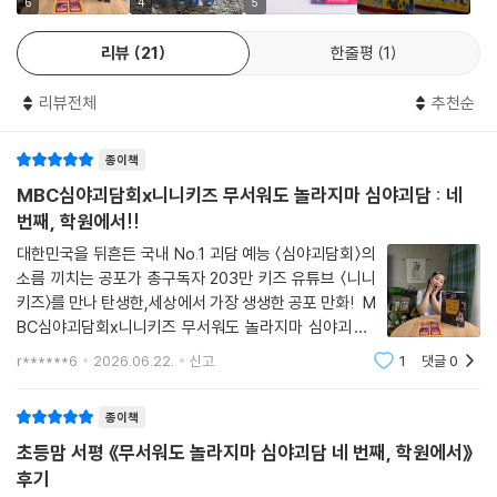
6
4
5
- 김아영 (배우)
리뷰
21
한줄평
1
리뷰전체
추천순
종이책
MBC심야괴담회x니니키즈 무서워도 놀라지마 심야괴담 : 네
번째, 학원에서!!
대한민국을 뒤흔든 국내 No.1 괴담 예능 〈심야괴담회〉의
소름 끼치는 공포가 총구독자 203만 키즈 유튜브 〈니니
키즈〉를 만나 탄생한,세상에서 가장 생생한 공포 만화! M
BC심야괴담회x니니키즈 무서워도 놀라지마 심야괴담 :
네 번째, 학원에서!!이번 4권은 아이들에게 가장 익숙한
r******6
2026.06.22.
신고
1
댓글
0
공간인 학원을 배경으로무서운 이야기가 전개되는데요.
연습이 끝난 뒤에도 박수 소리가 멈추지 않는
종이책
초등맘 서평 《무서워도 놀라지마 심야괴담 네 번째, 학원에서》
후기