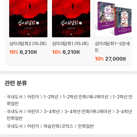
심야괴담회 2 (미니북)
심야괴담회 1 (미니북)
심야괴담회 1~2권 세
트
10
6,210
10
6,210
%
%
원
원
10
27,000
%
원
관련 분류
국내도서
어린이
1-2학년
1-2학년 만화/애니메이션
1-2학년 만
화일반
국내도서
어린이
3-4학년
3-4학년 만화/애니메이션
3-4학년
만화일반
국내도서
어린이
학습만화/코믹스
만화일반