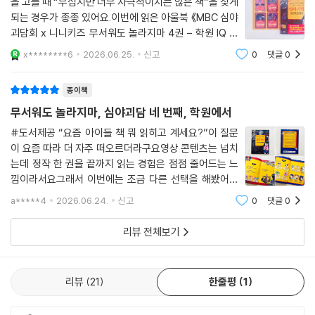
을 고를 때 “무섭지만 너무 자극적이지는 않은 책”을 찾게
되는 경우가 종종 있어요.이번에 읽은 아울북 《MBC 심야
괴담회 x 니니키즈 무서워도 놀라지마 4권 – 학원 IQ 어
드벤처 공포 만화》는 딱 그 경계에 있는 책이었어요.인기
x********6
2026.06.25.
신고
0
댓글
0
프로그램 MBC ＜심야괴담회＞ 감성을 담은 공포특집 시
리즈답게 익숙한 ‘학원’이라는 공간
종이책
무서워도 놀라지마, 심야괴담 네 번째, 학원에서
#도서제공 “요즘 아이들 책 뭐 읽히고 계세요?”이 질문
이 요즘 따라 더 자주 떠오르더라구요영상 콘텐츠는 넘치
는데 정작 한 권을 끝까지 읽는 경험은 점점 줄어드는 느
낌이라서요그래서 이번에는 조금 다른 선택을 해봤어요
바로 :: 심야괴담 네 번째 학원에서 ::처음에는 공포 만화
a*****4
2026.06.24.
신고
0
댓글
0
라서 살짝 망설였는데요MBC 심야괴담회와 키즈 유튜브
니니키즈가 결합된 참여형 스토리라는 설명을 보
리뷰 전체보기
리뷰
21
한줄평
1