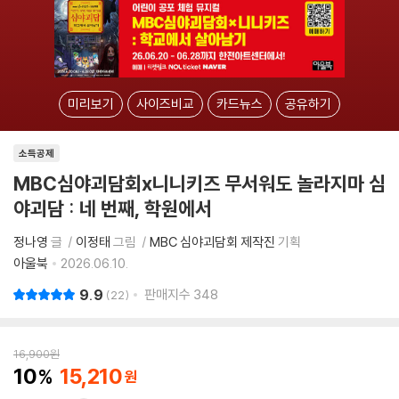
미리보기
사이즈비교
카드뉴스
공유하기
소득공제
MBC심야괴담회x니니키즈 무서워도 놀라지마 심
야괴담 : 네 번째, 학원에서
정나영
글
이정태
그림
MBC 심야괴담회 제작진
기획
아울북
2026.06.10.
9.9
판매지수
348
22
16,900
원
10
15,210