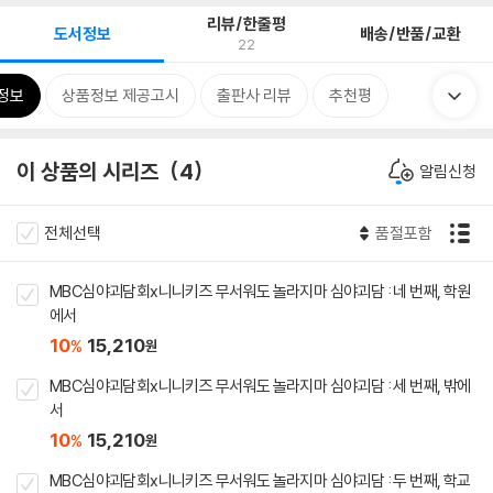
리뷰/한줄평
도서정보
배송/반품/교환
22
정보
상품정보 제공고시
출판사 리뷰
추천평
이 상품의 시리즈
4
알림신청
전체선택
품절포함
MBC심야괴담회x니니키즈 무서워도 놀라지마 심야괴담 : 네 번째, 학원
에서
10
15,210
%
원
MBC심야괴담회x니니키즈 무서워도 놀라지마 심야괴담 : 세 번째, 밖에
서
10
15,210
%
원
MBC심야괴담회x니니키즈 무서워도 놀라지마 심야괴담 : 두 번째, 학교