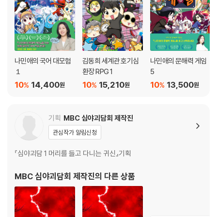
나민애의 국어 대모험
김동희 세계관 호기심
나민애의 문해력 게임
１
환장 RPG 1
5
10
14,400
10
15,210
10
13,500
%
%
%
원
원
원
기획
MBC 심야괴담회 제작진
관심작가 알림신청
『심야괴담 1 머리를 들고 다니는 귀신』기획
MBC 심야괴담회 제작진
의 다른 상품