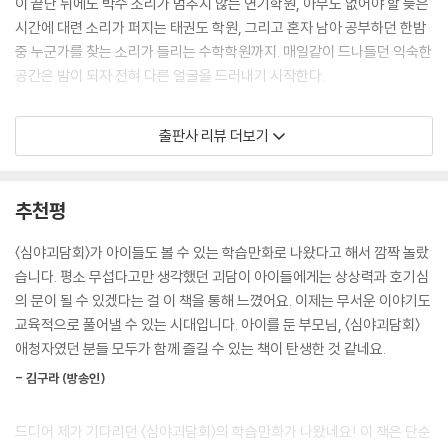
이 끝난 뒤에도 박수 소리가 멈추지 않는 연기학원, 아무도 없어야 할 늦은
시간에 대련 소리가 퍼지는 태권도 학원, 그리고 혼자 남아 공부하던 한밤
중 누군가를 찾는 소리가 들리는 수학학원까지. 매일같이 드나들던 익숙한
공간은 밤이 되자 전혀 다른 얼굴을 드러내기 시작한다.
〈무서워도 놀라지마〉 시리즈는 단순한 공포 이야기가 아니라, 아이들이 직
출판사 리뷰 더보기
접 괴담 속 단서를 추리하고 미스터리를 해결해 나가는 참여형 공포 어드
벤처다. 특히 이번 4권은 ‘학원’이라는 현실적인 공간을 통해 긴장감과 몰
입감을 한층 강화했다. 늦은 밤까지 남겨진 아이들, 반복되는 시험과 평가,
추천평
그리고 어둠 속에서 점점 선명해지는 정체불명의 존재들…. 아이들이 실제
로 느낄 법한 불안과 긴장감을 괴담 속 공포로 자연스럽게 풀어냈다.
〈심야괴담회〉가 아이들도 볼 수 있는 학습만화로 나왔다고 해서 깜짝 놀랐
습니다. 평소 무섭다고만 생각했던 괴담이 아이들에게는 상상력과 호기심
니니키즈와 함께 사건 속 숨겨진 규칙을 찾아내고, IQ 미션을 해결하며 학
의 문이 될 수 있겠다는 걸 이 책을 통해 느꼈어요. 이제는 무서운 이야기도
원에 얽힌 비밀을 하나씩 밝혀 나간다. 아이들은 이야기를 따라가며 두려
교육적으로 풀어낼 수 있는 시대입니다. 아이를 둔 부모님, 〈심야괴담회〉
움을 극복하는 용기와 스스로 답을 찾아가는 재미를 함께 경험할 수 있을
애청자였던 분들 모두가 함께 즐길 수 있는 책이 탄생한 것 같네요.
것이다.
- 김구라 (방송인)
드디어 제가 기다리던 〈심야괴담회〉의 학습만화가 나왔네요! 이 책은 단순