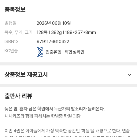
품목정보
발행일
2026년 06월 10일
쪽수, 무게, 크기
128쪽 | 382g | 188*257*8mm
ISBN13
9791176610322
KC인증
인증유형 : 적합성확인
상품정보 제공고시
출판사 리뷰
늦은 밤, 혼자 남은 학원에서 누군가의 발소리가 들려온다.
니니키즈와 함께 파헤치는 한밤중 학원 괴담
이번 4권은 아이들에게 가장 익숙한 공간인 ‘학원’을 배경으로 한다. 연습