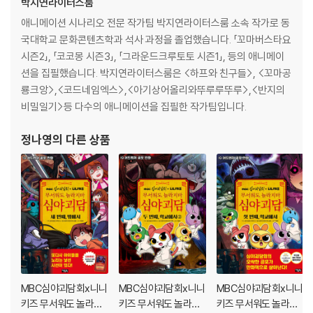
박지연라이터스룸
애니메이션 시나리오 전문 작가팀 박지연라이터스룸 소속 작가로 동
국대학교 문화콘텐츠학과 석사 과정을 졸업했습니다. 「꼬마버스타요
시즌2」, 「코코몽 시즌3」, 「그라운드크루토토 시즌1」, 등의 애니메이
션을 집필했습니다. 박지연라이터스룸은 <하프와 친구들>, <꼬마공
룡크앙>,<코드네임엑스>,<아기상어올리와뚜루루뚜루>,<반지의
비밀일기>등 다수의 애니메이션을 집필한 작가팀입니다.
정나영
의 다른 상품
MBC심야괴담회x니니
MBC심야괴담회x니니
MBC심야괴담회x니니
키즈 무서워도 놀라지
키즈 무서워도 놀라지
키즈 무서워도 놀라지