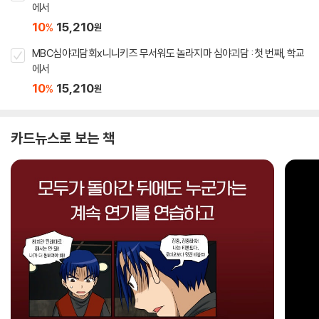
에서
10
15,210
%
원
MBC심야괴담회x니니키즈 무서워도 놀라지마 심야괴담 : 첫 번째, 학교
에서
10
15,210
%
원
카드뉴스로 보는 책