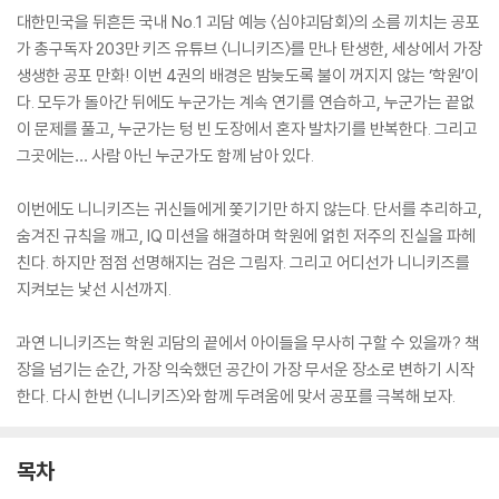
대한민국을 뒤흔든 국내 No.1 괴담 예능 〈심야괴담회〉의 소름 끼치는 공포
가 총구독자 203만 키즈 유튜브 〈니니키즈〉를 만나 탄생한, 세상에서 가장
생생한 공포 만화! 이번 4권의 배경은 밤늦도록 불이 꺼지지 않는 ‘학원’이
다. 모두가 돌아간 뒤에도 누군가는 계속 연기를 연습하고, 누군가는 끝없
이 문제를 풀고, 누군가는 텅 빈 도장에서 혼자 발차기를 반복한다. 그리고
그곳에는… 사람 아닌 누군가도 함께 남아 있다.
이번에도 니니키즈는 귀신들에게 쫓기기만 하지 않는다. 단서를 추리하고,
숨겨진 규칙을 깨고, IQ 미션을 해결하며 학원에 얽힌 저주의 진실을 파헤
친다. 하지만 점점 선명해지는 검은 그림자. 그리고 어디선가 니니키즈를
지켜보는 낯선 시선까지.
과연 니니키즈는 학원 괴담의 끝에서 아이들을 무사히 구할 수 있을까? 책
장을 넘기는 순간, 가장 익숙했던 공간이 가장 무서운 장소로 변하기 시작
한다. 다시 한번 〈니니키즈〉와 함께 두려움에 맞서 공포를 극복해 보자.
목차