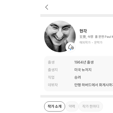
현각
해외작가
문학가
현각
玄覺, 속명: 폴 뮨젠 Paul 
해외작가
문학가
출생
1964년 출생
출생지
미국 뉴저지
직업
승려
데뷔작
만행 하버드에서 화계사까지
작가 소개
약력
작가 한마디