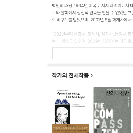
벽안의 스님. 1964년 미국 뉴저지 라웨이에서
교와 철학에서 정신적 만족을 얻을 수 없었던 그는
로 비구계를 받았으며, 2001년 8월 화계사에
1992년부터 송광사, 정혜사, 각화사, 봉암사 
는 데 힘쓰고 있으며, 2009년 12월에는 미국
다.
오랜 수행을 거쳐 재미 홍보원 관음선원 주지, 현
n)』『오직 모를 뿐(Only Don't Know)』『세계일
작가의 전체작품
문보장록』, 『선 사상론』, 『선 수행론』, 『한국선
들』 등이 있다.