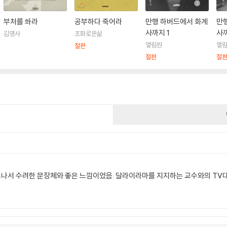
부처를 쏴라
공부하다 죽어라
만행 하버드에서 화계
만
사까지 1
사까
김영사
조화로운삶
열림원
열
절판
절판
절
건
서 수려한 문장체와 좋은 느낌이었음. 달라이라마를 지지하는 교수와의 TV대