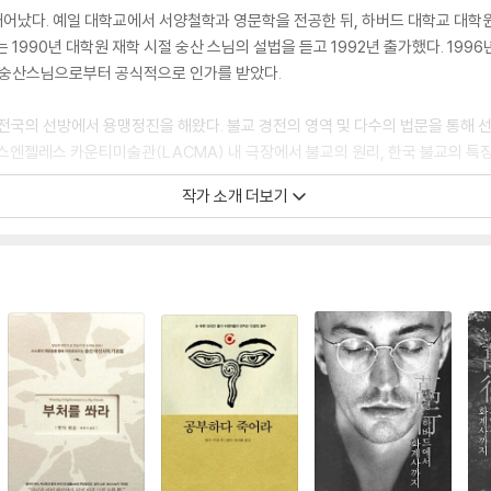
 태어났다. 예일 대학교에서 서양철학과 영문학을 전공한 뒤, 하버드 대학교 대학
 1990년 대학원 재학 시절 숭산 스님의 설법을 듣고 1992년 출가했다. 19
서 숭산스님으로부터 공식적으로 인가를 받았다.
등 전국의 선방에서 용맹정진을 해왔다. 불교 경전의 영역 및 다수의 법문을 통해 
 로스엔젤레스 카운티미술관(LACMA) 내 극장에서 불교의 원리, 한국 불교의 특
작가 소개 더보기
정사 주지로 활동했으며, 화계사 국제선원 선원장을 맡았다. 숭산스님의 가르침을 담
화(The Whole World is a Single Flower)』 등을 영문으로 엮었으며, 저서
론』, 『벽암론의 세계』, 연보로 구성된『최현각 선화전집』(전 11권),『만행-하버드