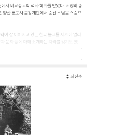
원에서 비교종교학 석사 학위를 받았다. 서양의 종
96년 양산 통도사 금강계단에서 숭산 스님을 스승으
선맥이 잘 이어지고 있는 한국 불교를 세계에 알리
징과 문화 등에 대해 소개하는 자리를 갖기도 했
은 『선의 나침반(The Compass of Ze
로 『선학의 이해』, 『선어록 산책』, 『선문 선답』, 『선
최신순
에서 화계사까지』,『선의 나침반』, 『내 사유의 속살