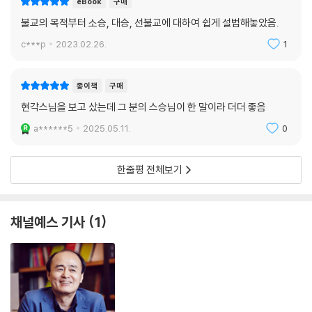
eBook
구매
불교의 목적부터 소승, 대승, 선불교에 대하여 쉽게 설법해놓았음.
c***p
2023.02.26.
1
종이책
구매
현각스님을 보고 샀는데 그 분의 스승님이 한 말이라 더더 좋음
a******5
2025.05.11.
0
한줄평 전체보기
채널예스 기사
1