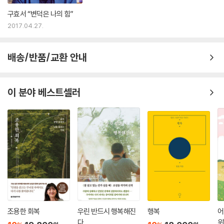
구효서 “변덕은 나의 힘”
2017.04.27.
배송/반품/교환 안내
이 분야 베스트셀러
조용한 회복
우린 반드시 행복해진
행복
어
다
위