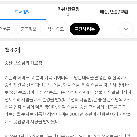
리뷰/한줄평
도서정보
배송/반품/교환
4
련분류
품목정보
책 속으로
출판사 리뷰
책소개
숭산 큰스님의 가르침
예일과 하버드, 이른바 미국 아이비리그 명문대학을 졸업한 후 한국에서
승려의 길을 걸은 파란 눈의 스님, 현각 스님. 현각 스님을 이끈 사람이 바
로 숭산 큰스님이다. 숭산 큰스님은 생전에 세계4대 생불이라 일컬어지며
전세계의 사람들에게 존경을 받았다. 『선의 나침반』은 숭산 큰스님의 가르
침을 현각 스님이 엮은 책이다. 현각 스님이 숭산 큰스님의 법문을 듣고 그
가르침을 문자로 기록한 책인 이 책은 2001년 초판이 간행된 이래 사람들
에게 끊임없이 사랑을 받아왔다.
이 책은 1권과 2권으로 나누어 나온 초판과 달리 한 권의 책으로 구성되었