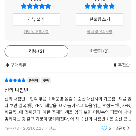
예수님은 ‘나는 길이요, 진리요, 생명이다’라고 하셨다. 불교 역시 진리로
향하는 길을 걸으며 참 나를 깨닫고 고통에 빠진 중생들을 구하는 것이 목
리뷰 쓰기
한줄평 쓰기
적이다. 이것이야말로 인간으로 태어난 우리가 진정 할 수 있는 일이다.
우리가 참 나를 얻을 때 우리는 우주적 존재가 된다. 우주와 나는 분리되지
혜택 및 유의사항
혜택 및 유의사항
않은 하나이기 때문이다. 이것을 깨닫는다면 우리는 바로 지금 이 순간 무
엇을 해야 하는지를 눈앞에서 볼 수 있다. 순간순간 올바른 상황, 올바른 관
계, 올바른 실천(실용, 實用)이 가능하기 때문이다.
리뷰
2
한줄평
2
불교의 목적은 ‘깨달음을 얻고 모든 중생을 제도하는 것이다.(上求菩提
下化衆生)’ 그러나 이 두 가지는 분리되는 것이 아니다. 깨닫고 가르치는
구매리뷰
추천순
것은 수레의 양쪽 바퀴와도 같은 것이다. 한쪽이 고장나면 앞으로 나아갈
수가 없다. 예를 들어 당신이 깨달음을 얻는다고 하면서 사람들과의 삶을
종이책
구매
소홀히 한다면 진리로 향하는 길은 더욱 요원해지게 된다. 한편 깨달음을
선의 나침반
얻기 위한 피나는 수행을 하지 않는다면 또한 부처가 될 수 없다.
선의 나침반 - 현각 엮음 ＜허문명 옮김＞ 숭산 대선사의 가르침 책을 읽
깨달음을 얻고 중생을 제도하는 두 가지 수레바퀴로 나아갈 때, 우리는 불
다 보면 결국 禪, ZEN, 깨달음..으로 돌아오고 책을 읽는 초점도 禪, ZEN,
국토의 나라에 도달할 수 있는 것이다. 아무리 8만 4천 경전이나 성경을
깨달음...에 맞춰진다. 이런 주제의 책을 읽다 보면 머릿속의 퍼즐이 착착
줄줄이 왼다 하더라도 나 자신을 찾지 못한다면 중생을 제도할 수 없으며,
맞춰지는 것 같고 기분이 명쾌해진다. 이 책 ＜선의 나침반＞은 숭산 큰스
그 모든 이해와 지식은 무용지물이 되는 것이다. 박사학위를 몇 개씩 가지
님이 외국에서 활동하시면서 외국인 제자들에게 설법하신 영어 법문을 현
m****8
2021.02.23.
신고
5
댓글
0
고 있는 사람이라 할지라도 정작 눈감고 죽는 순간에 그것이 무슨 도움이