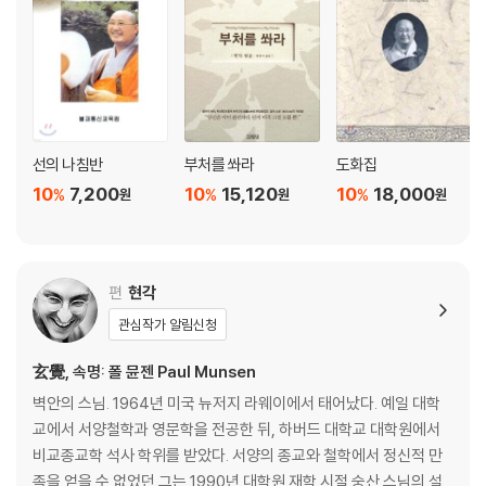
육바라밀행
4. 선불교
선의 분류
최상승선
불립문자
교외별전
선의 나침반
부처를 쏴라
도화집
직지인심
10
7,200
10
15,120
10
18,000
%
%
%
원
원
원
견성성불
고칙공안
좌선
대오
편
현각
참구법
관심작가 알림신청
선의 3요소
선 정진
玄覺, 속명: 폴 뮨젠 Paul Munsen
선원
벽안의 스님. 1964년 미국 뉴저지 라웨이에서 태어났다. 예일 대학
어떤 것이 불성인가
교에서 서양철학과 영문학을 전공한 뒤, 하버드 대학교 대학원에서
세 가지 물건
비교종교학 석사 학위를 받았다. 서양의 종교와 철학에서 정신적 만
여여한 경지
족을 얻을 수 없었던 그는 1990년 대학원 재학 시절 숭산 스님의 설