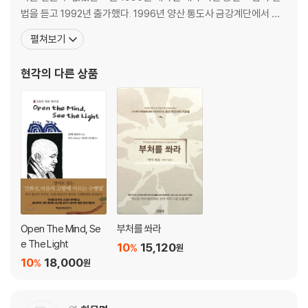
돌이켜보라
법을 듣고 1992년 출가했다. 1996년 양산 통도사 금강계단에서 숭
인생 길
산 스님을 스승으로 비구계를 받았으며, 2001년 8월 화계사에서 숭
펼쳐보기
보는 자가 여래다
산스님으로부터 공식적으로 인가를 받았다. 1992년부터 송광사, 정
어느 곳으로 가는가
혜사, 각화사, 봉암사 등 전국의 선방에서 용맹정진을 해왔다. 불교
현각
의 다른 상품
도솔삼관
경전의 영역 및 다수의 법문을 통해 선맥이
어느 것이 생사를 벗어난 것인가
본래 얼굴
실중삼관
있는 그대로 부처다
‘오직 모를 뿐’으로 정진하라
10개의 공안
광우병과 나침반
옮긴이의 말
Open The Mind, Se
부처를 쏴라
e The Light
10
15,120
%
원
10
18,000
%
원