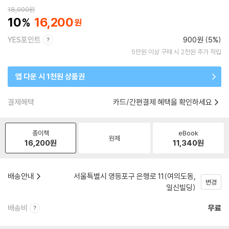
18,000
원
10
16,200
YES포인트
900원 (5%)
5만원 이상 구매 시 2천원 추가 적립
앱 다운 시 1천원 상품권
결제혜택
카드/간편결제 혜택을 확인하세요
종이책
eBook
원제
16,200
원
11,340
원
배송안내
서울특별시 영등포구 은행로 11(여의도동,
변경
일신빌딩)
배송비
무료