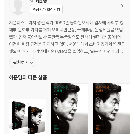
역
허문명
관심작가 알림신청
저널리스트이자 평전 작가. 1990년 동아일보사에 입사해 사회부·경
제부·문화부 기자를 거쳐 오피니언팀장, 국제부장, 논설위원을 역임
했다. 현재 동아일보사 출판국 부국장으로 일하며 월간 《신동아》에
이건희 회장 평전을 연재하고 있다. 서울대에서 소비자경제학을 전공
했으며, 연세대 경영대학원(MBA)을 졸업하고, 일본 게이오대·와세
다대, 미국 하와이대에서 단기 연수를 했다. 한국 언론 사상 최초로 여
펼쳐보기
기자 경찰기자 팀장을 했으며 이달의 기자상, 한국기자상, 삼성언론
인상, 참언론인상, 서재필 언론상, 일한교류기금상을 수상했다. 저서
허문명
의 다른 상품
로는 한국 불교를 세계화한 숭산 큰스님 평전 《삶의 나침반