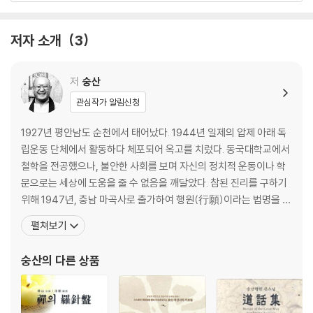
무아관
연기
저자 소개
3
십이연기
사성제
팔정도
저
숭산
삼법인
관심작가 알림신청
삼학
1927년 평안남도 순천에서 태어났다. 1944년 일제의 압제 아래 독
3. 대승불교
립운동 단체에서 활동하다 체포되어 옥고를 치렀다. 동국대학교에서
대승불교
철학을 전공했으나, 불안한 사회를 보며 자신의 정치적 운동이나 학
금강경
문으로는 세상에 도움을 줄 수 없음을 깨달았다. 참된 진리를 구하기
반야심경
위해 1947년, 충남 마곡사로 출가하여 행원(行願)이라는 법명을 받
대열반경
았다. 1949년 예산 수덕사에서 당시 한국 불교의 대표적 선지식이었
펼쳐보기
법화경
던 고봉 대선사로부터 전법게(傳法偈)와 숭산(崇山)이라는 당호
화엄경
(幢號)를 받아 이 법맥의 78대 조사(祖師)가 되었다. 당시 고봉스
숭산
의 다른 상품
법성게
님은 ‘너의 법(法)이 세계에 크게 퍼질 것’이
업과 윤회
카르마