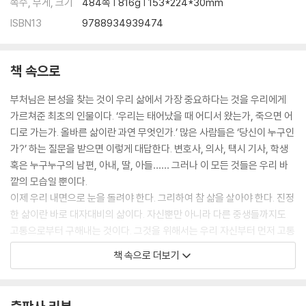
쪽수, 무게, 크기
484쪽 | 816g | 153*224*30mm
ISBN13
9788934939474
책 속으로
부처님은 본성을 찾는 것이 우리 삶에서 가장 중요하다는 것을 우리에게
가르쳐준 최초의 인물이다. ‘우리는 태어났을 때 어디서 왔는가, 죽으면 어
디로 가는가. 올바른 삶이란 과연 무엇인가.’ 많은 사람들은 ‘당신이 누구인
가?’ 하는 질문을 받으면 이렇게 대답한다. 변호사, 의사, 택시 기사, 학생
혹은 누구누구의 남편, 아내, 딸, 아들…… 그러나 이 모든 것들은 우리 바
깥의 모습일 뿐이다.
이제 우리 내면으로 눈을 돌려야 한다. 그리하여 참 삶을 살아야 한다. 진정
한 삶이란 바로 대자대비의 삶이다. 자신뿐만 아니라 다른 중생들까지도
고통으로부터 구해내는 것이다. 그것을 위해서는 우리 자신부터 먼저 고통
에서 벗어나야 한다. 이것이 우리가 본성을 찾아야 하는 이유이다.
책 속으로 더보기
죽기 전에 우리는 그것을 알아야 한다. 그렇다면 우리의 삶은 올바른 삶이
될 수 있다. 이것은 책에서 찾아질 수 있는 것이 아니다. 아무리 공부를 많
이 한 박사라도 우리 자신의 본성을 모른다면 소용이 없다. 본성을 찾기 위