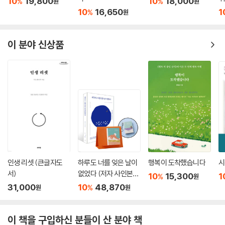
10
19,800
10
18,000
%
%
원
원
10
16,650
1
%
원
이 분야 신상품
인생 리셋 (큰글자도
하루도 너를 잊은 날이
행복이 도착했습니다
시
서)
없었다 (저자 사인본)
10
15,300
1
%
원
+ 명상가를 위한 365
31,000
10
48,870
%
원
원
일 수행일력 + 키링 세
트
이 책을 구입하신 분들이 산 분야 책