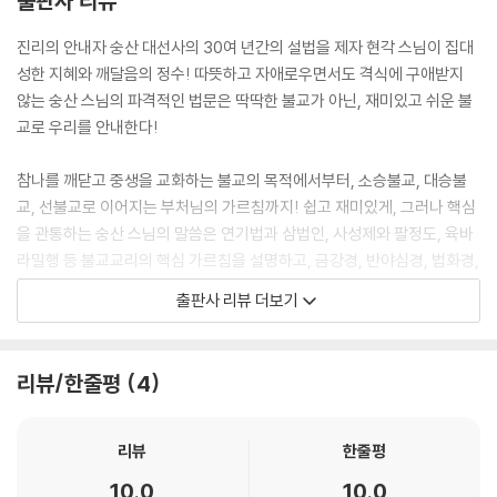
출판사 리뷰
한 가장 좋은 방법은 참선 수행이다.
바른 수행은 우리 자신을 이해하는 일에서부터 시작한다. ‘나는 누구인
진리의 안내자 숭산 대선사의 30여 년간의 설법을 제자 현각 스님이 집대
가?’라고 묻는 것이 참선 수행의 시작이자 끝이다. 이 질문을 깊이 하게 되
성한 지혜와 깨달음의 정수! 따뜻하고 자애로우면서도 격식에 구애받지
면 모든 생각이 끊어지고 생각 이전의 상태로 돌아오게 된다. 그리하여 ‘오
않는 숭산 스님의 파격적인 법문은 딱딱한 불교가 아닌, 재미있고 쉬운 불
직 모를 뿐’을 깨달아 우리 자신을 알게 되는 것이다. 우리의 본래 모습이란
교로 우리를 안내한다!
바로 이러한 생각이 일어나기 전의 마음 상태를 말한다. 이런 상태라야만
우리는 우리 자신을 찾을 수 있고 다른 중생들을 고통에서 구해낼 수 있다.
참나를 깨닫고 중생을 교화하는 불교의 목적에서부터, 소승불교, 대승불
그것이 바로 ‘눈뜸’이다.
교, 선불교로 이어지는 부처님의 가르침까지! 쉽고 재미있게, 그러나 핵심
이 책의 제목을 왜 ‘선의 나침반’이라고 지었는가? 부처님은 우리 인생이
을 관통하는 숭산 스님의 말씀은 연기법과 삼법인, 사성제와 팔정도, 육바
‘고해(苦海)’라고 가르쳤다. 모든 사람들은 나고 늙고 병들어 죽는다. 그리
라밀행 등 불교교리의 핵심 가르침을 설명하고, 금강경, 반야심경, 법화경,
고 또 다시 태어나고, 우리의 욕망과 집착 때문에 우리는 고해에 빠지기를
화엄경 등 경전에 담긴 불법의 세계를 경험하게 한다. 2500년간 이어온
출판사 리뷰 더보기
반복한다. 산스크리트로 이것을 ‘삼사라(samsara, 輪回)’라고 부른다.
불교의 맥을 한 권으로 꿰뚫는 ‘한국의 달마’ 숭산 대선사의 가르침!
돌고 돌고 돈다는 뜻이다. 부처님은 우리가 이 고통의 바다를 건너기 위해
‘지혜(prajna)의 배’가 있어야 한다고 했다. 그리고 이 배에는 다른 배들과
리뷰/한줄평
4
마찬가지로 나침반이 필요하다. --- 저자의 말 중에서
‘오직 모를 뿐…….’
리뷰
한줄평
그 순간 우리 자신과 우주는 완벽하게 하나가 된다. 다른 것도 아닌 오직
10.0
10.0
‘참선 수행’이라는 직접 경험을 통해 올바른 길과 진리를 얻게 되는 것이다.