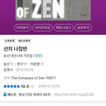
미리보기
사이즈비교
파트너샵
공유하기
소득공제
베스트셀러
선의 나침반
숭산 대선사의 가르침
양장
숭산
저
현각
편
허문명
역
김영사
2010.05.05.
원제
The Compass of Zen (1997)
10.0
판매지수
1,074
4
베스트
명상/치유 에세이
66위
명상/치유 에세이 top20 2주