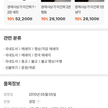
경제사상가 이건희 1~
경제사상가 이건희 2권
경제사상가 이건희 1권
2권 세트
행동
생각
10
52,200
10
26,100
10
26,100
%
%
%
원
원
원
관련 분류
국내도서
에세이
명상/치유 에세이
국내도서
에세이
한국 에세이
국내도서
종교
불교
불교 명상/수행
선물하기
응원/위로
품목정보
발행일
2010년 05월 05일
판형
양장