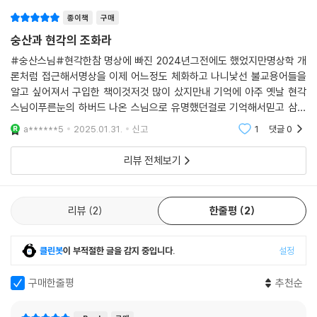
된단 말인가.
종이책
구매
--- 본문 중에서
숭산과 현각의 조화라
#숭산스님#현각한참 명상에 빠진 2024년그전에도 했었지만명상학 개
론처럼 접근해서명상을 이제 어느정도 체화하고 나니낯선 불교용어들을
알고 싶어져서 구입한 책이것저것 많이 샀지만내 기억에 아주 옛날 현각
스님이푸른눈의 하버드 나온 스님으로 유명했던걸로 기억해서믿고 삼목
차에서 내가 필요한 것 위주로 읽었지만,잘 정리되고 훌륭한, 두꺼운 책.선
a******5
2025.01.31.
신고
1
댓글
0
의 나침반글쓴이숭산 저/현
리뷰 전체보기
리뷰
2
한줄평
2
클린봇
이 부적절한 글을 감지 중입니다.
설정
구매한줄평
추천순