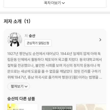
목차 더보기
제4화 외도의 활문답
제5화 유마거사의 문명
제6화 문 앞에 찰간을 꺾어버려라!
저자 소개
1
제7화 불생불멸의 본성
제8화 협존자와 청년
제9화 용수와 제바
저
숭산
제10화 일심적정
관심작가 알림신청
제11화 확연무성
제12화 선의 진미 1
1927년 평안남도 순천에서 태어났다. 1944년 일제의 압제 아래 독
제13화 선의 진미 2
립운동 단체에서 활동하다 체포되어 옥고를 치렀다. 동국대학교에서
제14화 본래무일물
철학을 전공했으나, 불안한 사회를 보며 자신의 정치적 운동이나 학
제15화 불사선 불사악
문으로는 세상에 도움을 줄 수 없음을 깨달았다. 참된 진리를 구하기
제16화 좌선과 제일의
위해 1947년, 충남 마곡사로 출가하여 행원(行願)이라는 법명을 받
제17화 일체무위
았다. 1949년 예산 수덕사에서 당시 한국 불교의 대표적 선지식이었
펼쳐보기
제18화 묵언의 대설법
던 고봉 대선사로부터 전법게(傳法偈)와 숭산(崇山)이라는 당호
제19화 병정동자래구화
(幢號)를 받아 이 법맥의 78대 조사(祖師)가 되었다. 당시 고봉스
숭산
의 다른 상품
제20화 주장자와 대자대비
님은 ‘너의 법(法)이 세계에 크게 퍼질 것’이