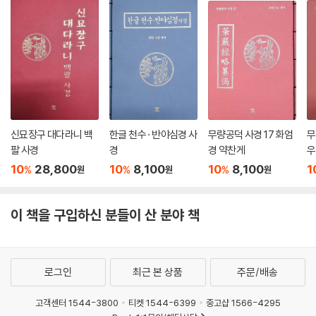
신묘장구 대다라니 백
한글 천수 · 반야심경 사
무량공덕 사경 17 화엄
무
팔 사경
경
경 약찬게
우
10
28,800
10
8,100
10
8,100
1
%
%
%
원
원
원
이 책을 구입하신 분들이 산 분야 책
로그인
최근 본 상품
주문/배송
고객센터 1544-3800
티켓 1544-6399
중고샵 1566-4295