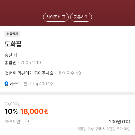
사이즈비교
공유하기
소득공제
도화집
숭산
저
홍법원
2005.11.19.
첫번째 리뷰어가 되어주세요
판매지수
48
베스트
불교 top100 1주
20,000
원
10
18,000
YES포인트
200원 (1%)
5만원 이상 구매 시 2천원 추가 적립