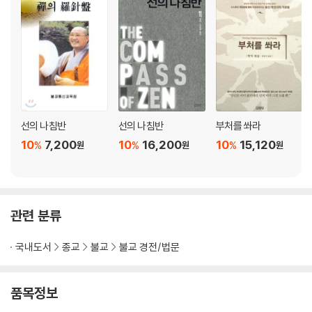
...( 중 략)
제81화 소동파의 오도1
제82화 소동파의 오도2
제83화 파자소암
제84화 향엄과 죽성
제85화 영운과 복사꽃
제86화 소승대지
선의 나침반
선의 나침반
부처를 쏴라
제87화 애도가 참공양1
10
7,200
10
16,200
10
15,120
%
%
%
원
원
원
제88화 애도가 참공양2
제89화 선운화상1
제90화 선운화상2
제91화 마삼근의 참뜻
관련 분류
제92화 조주와 노파
제93화 덕산탁삼
국내도서
종교
불교
불교 경전/법문
제94화 동산의 삼돈방
제95화 평상심이 도다
제96화 수산죽비
품목정보
제97화 앙산이좌 설법