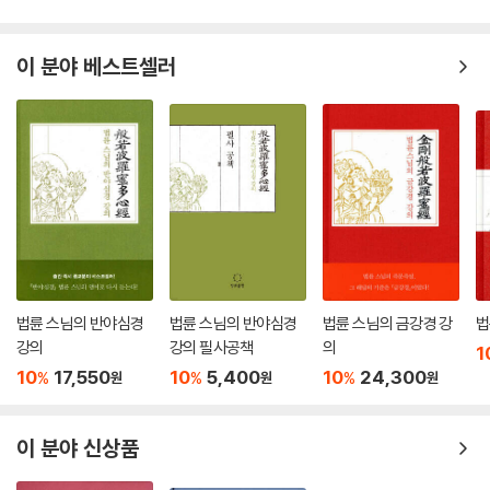
이 분야 베스트셀러
법륜 스님의 반야심경
법륜 스님의 반야심경
법륜 스님의 금강경 강
법
강의
강의 필사공책
의
1
10
17,550
10
5,400
10
24,300
%
%
%
원
원
원
이 분야 신상품