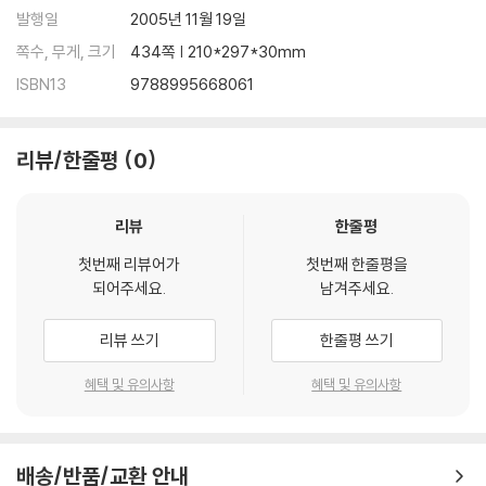
제98화 불시심 불시물 불시불
발행일
2005년 11월 19일
제99화 마음이 곧 부처다
쪽수, 무게, 크기
434쪽 | 210*297*30mm
제100화 도솔삼관
ISBN13
9788995668061
리뷰/한줄평
0
리뷰
한줄평
첫번째 리뷰어가
첫번째 한줄평을
되어주세요.
남겨주세요.
리뷰 쓰기
한줄평 쓰기
혜택 및 유의사항
혜택 및 유의사항
배송/반품/교환 안내