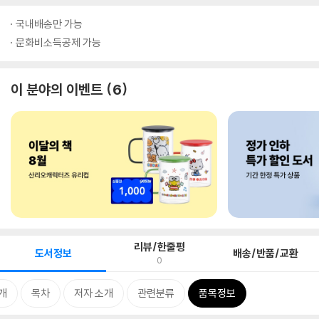
국내배송만 가능
문화비소득공제 가능
이 분야의 이벤트
6
리뷰/한줄평
도서정보
배송/반품/교환
0
개
목차
저자 소개
관련분류
품목정보