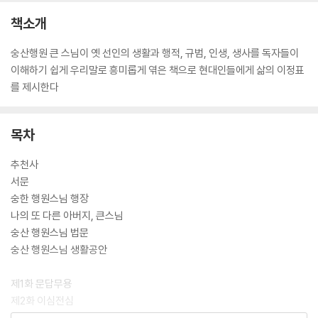
책소개
숭산행원 큰 스님이 옛 선인의 생활과 행적, 규범, 인생, 생사를 독자들이
이해하기 쉽게 우리말로 흥미롭게 엮은 책으로 현대인들에게 삶의 이정표
를 제시한다
목차
추천사
서문
숭한 행원스님 행장
나의 또 다른 아버지, 큰스님
숭산 행원스님 법문
숭산 행원스님 생활공안
제1화 문답무용
제2화 이심전심
제3화 법왕의 법은 이와 같노라