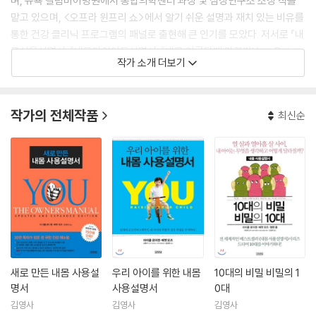
며, 뉴욕 컬럼비아병원에서 통합의학센터 과장 및 심장연구소 소장 직을
맡고 있으며, <오프라 윈프리 쇼>에서 알기 쉬운 설명과 재치 있는 비유를
통한 건강 클리닉 프로그램의 패널로 출현해 큰 인기를 모았다. 저서로 『내
몸사용설명서』『내몸다이어트설명서』『내몸 아름답게 가꾸기You: Being
작가 소개 더보기
Beautiful』『당신은 현명한 환자You: The Smart Patient』『마음치료H
ealing from the Heart』『살기 위해 먹어라Eat to Live』등이 있다.
작가의 전체작품
최신순
새로 만든 내몸 사용설
우리 아이를 위한 내몸
10대의 비밀 비밀의 1
명서
사용설명서
0대
김영사
김영사
김영사