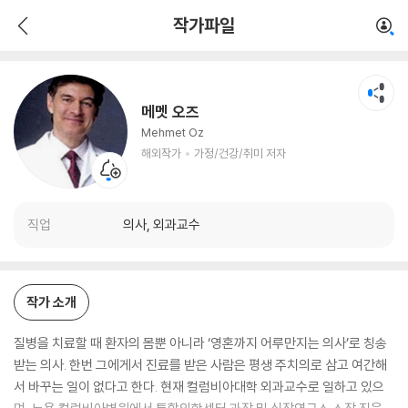
메멧 오즈
작가파일
해외작가
가정/건강/취미 저자
메멧 오즈
Mehmet Oz
해외작가
가정/건강/취미 저자
직업
의사, 외과교수
작가 소개
질병을 치료할 때 환자의 몸뿐 아니라 ‘영혼까지 어루만지는 의사’로 칭송
받는 의사. 한번 그에게서 진료를 받은 사람은 평생 주치의로 삼고 여간해
서 바꾸는 일이 없다고 한다. 현재 컬럼비아대학 외과교수로 일하고 있으