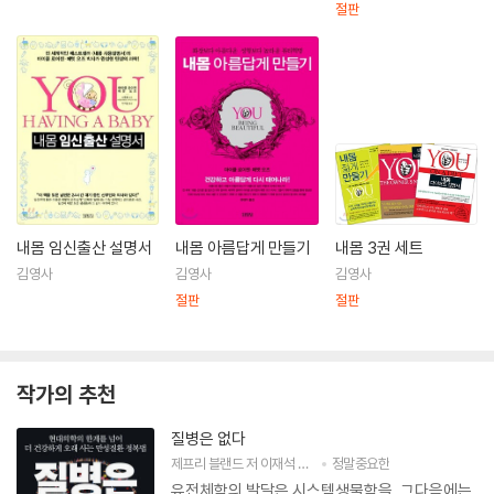
절판
내몸 임신출산 설명서
내몸 아름답게 만들기
내몸 3권 세트
김영사
김영사
김영사
절판
절판
작가의 추천
질병은 없다
제프리 블랜드
저
이재석
역
박춘묵
정말중요한
감수
유전체학의 발달은 시스템생물학을, 그다음에는