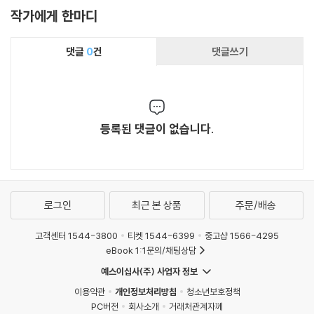
작가에게 한마디
댓글
0
건
댓글쓰기
등록된 댓글이 없습니다.
로그인
최근 본 상품
주문/배송
고객센터 1544-3800
티켓 1544-6399
중고샵 1566-4295
eBook 1:1문의/채팅상담
예스이십사(주) 사업자 정보
이용약관
개인정보처리방침
청소년보호정책
PC버전
회사소개
거래처관계자께