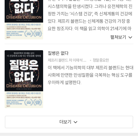
시스템의학을 탄생시켰다. 그러나 유전체학의 진
정한 가치는 ‘시스템 건강’, 즉 신체계통의 건강에
있다. 제프리 블랜드는 신체계통 건강의 가장 중
요한 창조자다. 이 책을 읽고 의학이 21세기에 마
침내 어떻게 진입했는지 확인하라.
펼쳐보기
질병은 없다
제프리 블랜드
저
이재석
역
박춘묵
정말중요한
감수
이 책에서 기능의학의 대부 제프리 블랜드는 현대
사회에 만연한 만성질환을 극복하는 핵심 도구를
우아하게 설명한다.
더보기