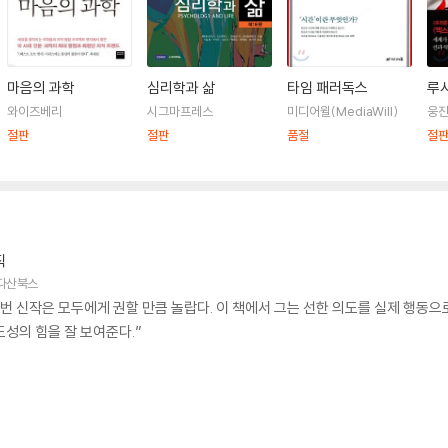
마음의 과학
심리학과 삶
타임 패러독스
루
와이즈베리
시그마프레스
미디어윌(MediaWill)
웅
절판
절판
품절
절
직
다산북스
번 신작은 모두에게 권할 만큼 놀랍다. 이 책에서 그는 선한 의도를 실제 행동으
성의 힘을 잘 보여준다.”