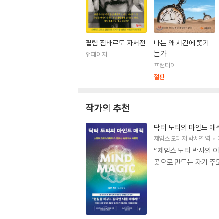
필립 짐바르도 자서전
나는 왜 시간에 쫓기
는가
앤페이지
프런티어
절판
작가의 추천
닥터 도티의 마인드 매
제임스 도티
저
박세연
역
“제임스 도티 박사의 이
곳으로 만드는 자기 주도