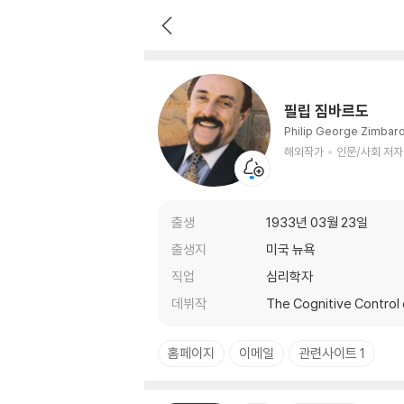
필립 짐바르도
해외작가
인문/사회 저자
필립 짐바르도
Philip George Zimbar
해외작가
인문/사회 저자
출생
1933년 03월 23일
출생지
미국 뉴욕
직업
심리학자
데뷔작
The Cognitive Control 
홈페이지
이메일
관련사이트 1