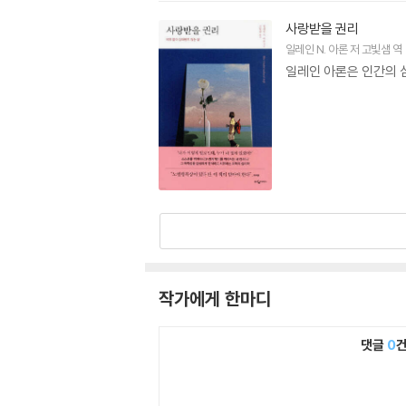
사랑받을 권리
일레인 N. 아론
저
고빛샘
역
일레인 아론은 인간의 
작가에게 한마디
댓글
0