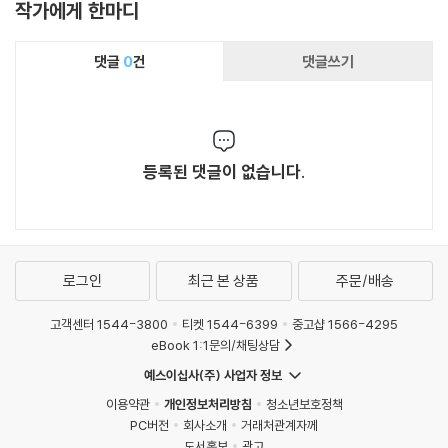
작가에게 한마디
댓글
0
건
댓글쓰기
등록된 댓글이 없습니다.
로그인
최근 본 상품
주문/배송
고객센터 1544-3800
티켓 1544-6399
중고샵 1566-4295
eBook 1:1문의/채팅상담
예스이십사(주) 사업자 정보
이용약관
개인정보처리방침
청소년보호정책
PC버전
회사소개
거래처관계자께
도서홍보
광고