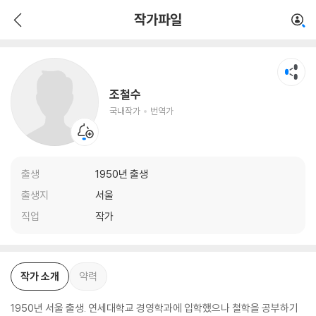
조철수
작가파일
국내작가
번역가
조철수
국내작가
번역가
출생
1950년 출생
출생지
서울
직업
작가
작가 소개
약력
1950년 서울 출생. 연세대학교 경영학과에 입학했으나 철학을 공부하기