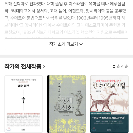
위해 신학과로 전과했다. 대학 졸업 후 이스라엘로 유학을 떠나 예루살렘
히브리대학교에서 성서학, 고대 셈어, 이집트학, 앗시리아학 등을 공부했
고, 수메르어 문법으로 박사학위를 받았다. 1983년부터 1995년까지 히
브리대학교 앗시리아학과에서 수메르어와 고대 메소포타미아 문헌을 가
르쳤으며, 1982년 히브리대학교와 이스라엘 학술원의 지원으로 수메르어
용례사전 편찬 작업을 해왔다. 1995년 귀국해 서울대학교, 연세대학교,
작가 소개 더보기
장신대학교 등에서 고대 근동문헌, 이스라엘 종교사, 유대교 문헌, 악카드
어 등을 강의했다.
작가의 전체작품
최신순
국내 유일, 세계에서 열한 번째 앗시리아학 박사 학위 취득자인 저자는 앗
시리아, 바빌론, 수메르, 이집트로 대표되는 고대 근동문명 연구자로서 예
수 당시의 문헌 자료를 통해 신격화된 예수가 아닌, 인간 예수의 일대를 조
명하는 데 부단한 노력을 기울이고 있다.
지은 책으로 『고대 메소포타미아에 새겨진 한국신화의 비밀』, 『유대교와
예수』, 『메소포타미아와 히브리 신화』(2003년 문화관광부 우수도서),
『사람이 없었다 신神도 없었다』, 『랍비들이 풀어쓴 창세신화』(2009년 대
학민국학술원 우수학술도서)가 있고, 근동 지역의 고대 문헌을 한국어로
옮기고 해제를 붙인 『잠언 미드라쉬』, 『수메르 신화』(2005년 대한민국학
술원 우수학술도서), 『선조들의 어록』, 『사해 문헌1』 등의 편역서를 냈다.