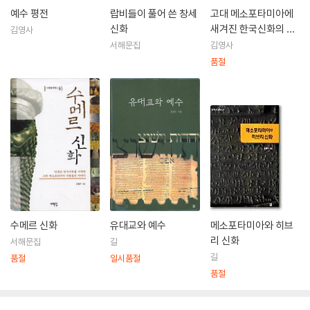
예수 평전
랍비들이 풀어 쓴 창세
고대 메소포타미아에
신화
새겨진 한국신화의 비
김영사
밀
서해문집
김영사
품절
수메르 신화
유대교와 예수
메소포타미아와 히브
리 신화
서해문집
길
길
품절
일시품절
품절