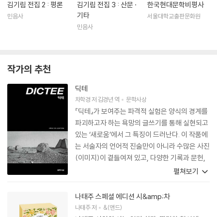
김기림 전집 2 : 평론
김기림 전집 3 : 산문 ·
한국현대문학비평사
기타
민음사
서울대학교출판문화원
민음사
작가의 추천
딕테
차학경
저
김경년
역
문학사상
『딕테』가 보여주는 파격적 실험은 양식의 경계를
파괴하고자 하는 욕망의 글쓰기를 통해 실현되고
있는 ‘새로움’에서 그 특징이 드러난다. 이 작품에
는 서술자의 언어적 진술만이 아니라 수많은 사진
(이미지)이 곁들여져 있고, 다양한 기록과 문헌,
시와 소설 등에서 인용된 타자의 텍스트가 포함된
펼쳐보기
다. 그리고 언어적 진술 자체가 하나의 언어가 아
니라 영어와 불어로 된 텍스트를 섞어놓기도 한
나태주 스페셜 에디션 시&amp;차
다. 이 혼성의 텍스트는 자체 내에서 서로 충돌하
나태주
저
&(앤드)
기도 하고 갈등하기도 하면서 하나의 상호텍스트