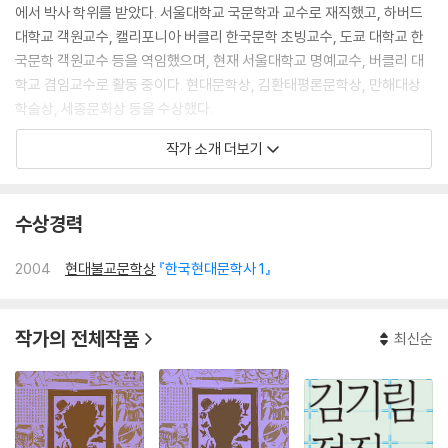
에서 박사 학위를 받았다. 서울대학교 국문학과 교수로 재직했고, 하버드
대학교 객원교수, 캘리포니아 버클리 한국문학 초빙교수, 도쿄 대학교 한
국문학 객원교수 등을 역임했으며, 현재 서울대학교 명예교수, 버클리 대
학교 겸임교수로 활동 중이다. 현대문학상, 김환태평론문학상, 만해대상
학술상, 세종문화상 등을 수상했다.
작가 소개 더보기
주요 저서로 『우리 문장 강의』, 『서사 양식과 담론의 근대성』, 『한국 계급
문학 운동 연구』, 『한국 민족문학론 연구』, 『한국 현대문학의 이해』, 『이상
문학의 비밀 12』, 『오감도의 탄생』, 『정지용 전집』 1, 2, 3, 『정지용 시 126
수상경력
편 다시 읽기』, 『문학사와 문학 비평』, 『한국 현대문학사』, 『한국 계급문학
운동사』, 『한국 근대문학과 시대 정신』, 『월북 문인 연구』, 『한국문학 50
2004
현대불교문학상
『한국현대문학사 1』
년』, 『윤동주 연구』, 『작은 기쁨』 『문학의 이해』 평론집으로 『소설과 운명
의 언어』, 『문학사와 문학비평』, 『분석과 해석』 등이 있다.
작가의 전체작품
최신순