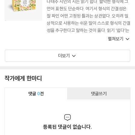
나태주 시인의 시는 읽기 쉽다. 짤막한 형식에 그
적 공간을 구성한다. 그러므로 이 책은 신화의 세
언어 표현도 단순하다. 여기서 형식의 간결성은
계에서부터 20세기 후반의 현실에 이르기까지
잘 짜인 어떤 고정된 틀과는 상관없다. 오히려 일
다양하게 전개된 이야기를 차학경의 스타일로 ‘받
상적으로 사용하는 쉬운 말이 스스로 형식의 간결
아쓰기’ 한 결과물이라고 할 수 있다.
성을 추구한다고 말하는 것이 옳다. 읽기 ‘쉽다’는
말은 읽기 편하다는 뜻으로 보아도 된다. 시적 공
펼쳐보기
감의 영역이 그만큼 넓고 그 감응력이 깊다는 뜻
이다.
더보기
작가에게 한마디
댓글
0
건
댓글쓰기
등록된 댓글이 없습니다.