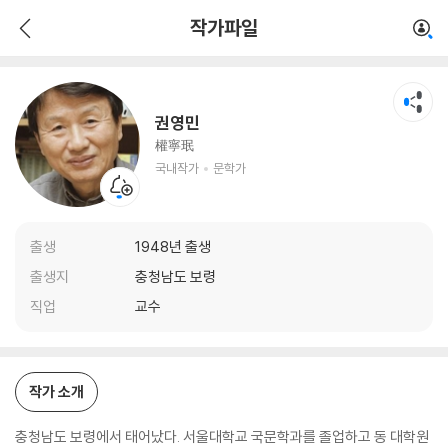
권영민
작가파일
국내작가
문학가
권영민
權寧珉
국내작가
문학가
출생
1948년 출생
출생지
충청남도 보령
직업
교수
작가 소개
충청남도 보령에서 태어났다. 서울대학교 국문학과를 졸업하고 동 대학원