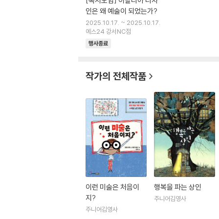
[독서모임] 이탈리아 디자
인은 왜 예술이 되었는가?
2025.10.17. ~ 2025.10.17.
예스24 강서NC점
행사종료
작가의 전체작품
이런 미술은 처음이
행복을 파는 상인
지?
주니어김영사
주니어김영사