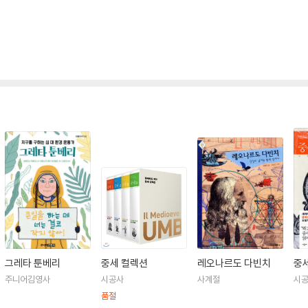
그레타 툰베리
중세 컬렉션
레오나르도 다빈치
중세
주니어김영사
시공사
사계절
시
품절