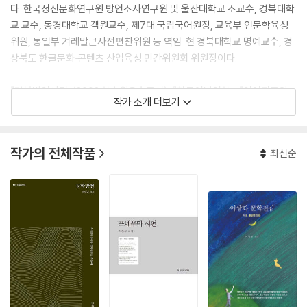
다. 한국정신문화연구원 방언조사연구원 및 울산대학교 조교수, 경북대학
교 교수, 동경대학교 객원교수, 제7대 국립국어원장, 교육부 인문학육성
위원, 통일부 겨레말큰사전편찬위원 등 역임. 현 경북대학교 명예교수, 경
상북도 한글문화·콘텐츠 산업육성 민간위원회 위원장이다.
『경북방언사전』(2002 학술원우수도서), 『한국어방언학』, 『언어지도의
작가 소개 더보기
미래』(2006 문화체육관광부 우수도서), 『훈민정음통사』(2014년 한국
연구재단 우수도서), 『한글고문서연구』(2012 학술원우수도서), 『사라진
여진어와 문자』(2014 문화체육관광 우수도서), 『한글공동체』(2015 세
작가의 전체작품
최신순
종도서 학술부분 우수도서), 『명곡최석정의 경세훈민정음』(2018 학술원
우수도서) 등의 저서와 국어학 관련 다수의 논문을 발표하였다. 또한 대한
민국 한류전통문화대상(2014), 한국문학예술상(2015), 매천황현문학대
상(2017) 등을 수상하였다.