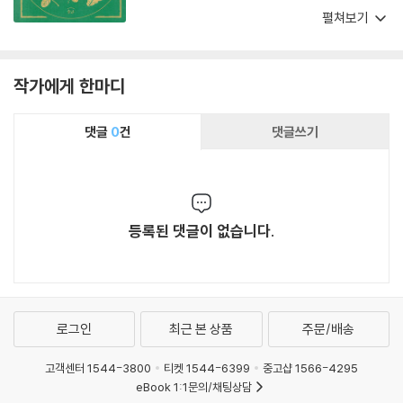
함께 한글의 소중함을 일깨우며, 동시에 학문적
나무 세계로 여러분과 함께 여행하고 싶다.
펼쳐보기
자료를 쉽고 바르게 풀어내려는 노력이 담겨 있습
니다. 선생님들의 손으로 이루어진 이번 출간은
훈민정음의 정신을 오늘의 교실 속에서 되살리는
작가에게 한마디
귀한 실천입니다. 교사 스스로가 학문적 원전을
탐구하고 이를 학생과 함께 나누기 위해 새롭게
댓글
0
건
댓글쓰기
풀어낸다는 사실은 그 자체로 큰 의미를 지니고
있습니다. 이 책은 단순히 옛 문헌을 옮긴 번역본
에만 그치지 않을 것입니다. 훈민정음해례본이 품
은 창제의 원리와 사상을 현대적 언어로 풀어내어
교사와 학생 나아가 일반 독자들까지 한글의 뿌리
등록된 댓글이 없습니다.
를 새롭게 바라보게 하는 힘을 지녔습니다. 독자
들은 이 책을 통해 세종대왕이 왜 새로운 문자를
창제해야 했는가? 훈민정음의 원리 속에는 어떤
과학적 지혜와 철학적 사유가 담겨 있는가? 오늘
로그인
최근 본 상품
주문/배송
의 교실에서 이 정신을 어떻게 되살릴 수 있을까?
물음에 답하면서 훈민정음의 창제 정신을 다시금
고객센터 1544-3800
티켓 1544-6399
중고샵 1566-4295
마음 깊이 새기게 할 것입니다. 무엇보다 이 책을
eBook 1:1문의/채팅상담
읽는 학생과 교사, 그리고 일반 독자들 모두가 한