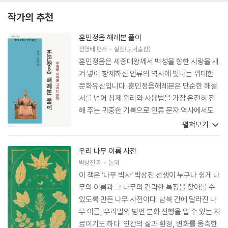
작가의 추천
훈민정음 해례본 풀이
전영태
편저
실천(도서출판)
훈민정음은 세종대왕께서 백성을 향한 사랑을 새
겨 넣어 창제하신 인류의 역사에 빛나는 위대한
문화유산입니다. 훈민정음해례본은 단순한 해설
서를 넘어 창제 원리와 사용법을 가장 온전히 전
해 주는 귀중한 기록으로 인류 문자 역사에서도
그 가치가 빛나고 있습니다. 이번에 훈민정음해례
펼쳐보기
본 번역본을 출간하게 된 것은 매우 특별한 의미
를 지닙니다. 교육 현장에서 선생님들이 스스로
우리 나무 이름 사전
연구와 토론을 거듭하여 문헌을 풀어낸다는 것은
박상진
저
눌와
결코 쉬운 일은 아닙니다. 선생님들의 헌신과 열
이 책은 ‘나무 박사’ 박상진 선생이 누구나 쉽게 나
정이 가능하게 했습니다. 교실 현장에 학생들에게
무의 이름과 그 나무의 간략한 특징을 찾아볼 수
직접 전할 수 있는 살아 있는 학문이자 교육의 결
있도록 만든 나무 사전이다. 남북 간에 달라진 나
실이라 할 수 있습니다. 학문적 성과를 넘어 교육
무 이름, 우리말의 방언 분화 진행을 알 수 있는 자
적 실천의 힘을 보여줍니다. 교단에서 아이들과
료이기도 하다. 인간의 삶과 환경, 변화를 응축한