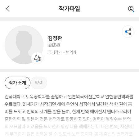
김정환
작가파일
국내작가
번역가
김정환
金廷桓
국내작가
번역가
작가 소개
약력
건국대학교 토목공학과를 졸업하고 일본외국어전문학교 일한통번역과를
수료했다. 21세기가 시작되던 해에 우연히 서점에서 발견한 책 한 권에 흥
미를 느끼고 번역의 세계를 발을 들여, 현재 번역 에이전시 엔터스코리아
출판기획 및 일본어 전문 번역가로 활동하고 있다. 경력이 쌓일수록 번역
의 오묘함과 어려움을 느끼면서 항상 다음 책에서는 더 나은 번역, 자신에
게 부끄럽지 않은 번역을 할 수 있도록 노력 중이다. 공대 출신의 번역가로