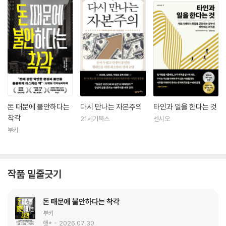
돈 때문에 불안하다는
다시 만나는 자본주의
타인과 일을 한다는 것
착각
21세기북스
센시오
부키
작품 밑줄긋기
돈 때문에 불안하다는 착각
부키
햇*
2026.07.30.