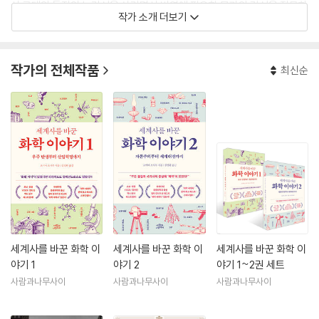
서 공대의 특징인 논리성을 살리면서 번역에 필요한 문과의 감성을 접목하
작가 소개 더보기
는 것이 목표다.
《이동 평균선 투자법》 《cis의 주식 투자 법칙》 《타인과 일을 한다는 것》
《마쓰시타 고노스케 길을 열다》 등을 옮겼다.
작가의 전체작품
최신순
세계사를 바꾼 화학 이
세계사를 바꾼 화학 이
세계사를 바꾼 화학 이
야기 1
야기 2
야기 1~2권 세트
사람과나무사이
사람과나무사이
사람과나무사이