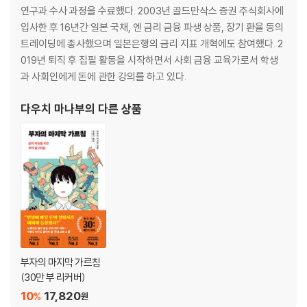
‘100억 엔을 벌어들인 사내’의 말로와 교훈
연구과 수사 과정을 수료했다. 2003년 골드만삭스 증권 주식회사에
당신이 번 돈은 누구의 지갑에서 나온 것인가?
입사한 후 16년간 일본 국채, 엔 금리 금융 파생 상품, 장기 환율 등의
건전한 투자와 도박을 구별하는 방법
트레이딩에 종사했으며 일본은행의 금리 지표 개혁에도 참여했다. 2
왜 노력이 보상받지 못하게 되었는가?
019년 퇴직 후 집필 활동을 시작하면서 사회 금융 교육가로서 학생
칼럼 2 - ‘모르면 손해 보는 투자 기술’은 존재하지 않는다
과 사회인에게 돈에 관한 강의를 하고 있다.
제1부를 끝내고
다우치 마나부
의 다른 상품
제2부 · 준비하기
내부에 축적할 자산
제3장 ‘회사가 지켜 준다’라는 환상
: 노동과 투자, 보상받는 것은 어느 쪽일까?
‘투자에 힘쓰는 편이 낫다’라는 오해
당신을 둘러싼 인재 쟁탈전
AI에 지지 않으려면 ‘관찰력’을 키워라
대기업에 취직하면 안심할 수 있을까
부자의 마지막 가르침
떠받치는 쪽은 회사인가, 사원인가
(30만 부 리커버)
‘섬기는’ 일에서 ‘하는’ 일로
10
17,820
%
원