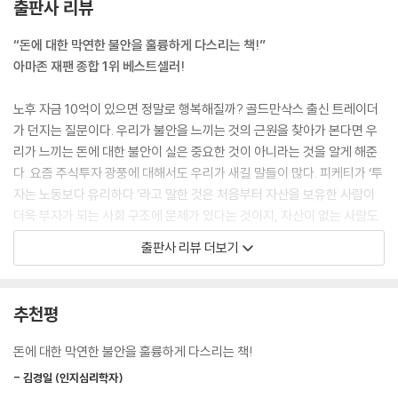
출판사 리뷰
참고 문헌
시작하는 스킨케어’라는 말은 뒤집어서 생각하면 ‘40대에 시작하지 않으
면 늦는다’라는 의미다. 시간이 얼마 남지 않았다는 말을 들으면 자신도 모
“돈에 대한 막연한 불안을 훌륭하게 다스리는 책!”
르게 불안해지고, 불안은 곧 조함으로 바뀐다. 그렇게 되면 냉정을 잃고 만
아마존 재팬 종합 1위 베스트셀러!
다. 나 역시 금융 세계에 몸담고 있을 때 이를 수없이 경험했다. 국채를 입
찰하는 날이었는데, 일단 관망할 생각이었지만 시장에서 "국채를 사고 싶
노후 자금 10억이 있으면 정말로 행복해질까? 골드만삭스 출신 트레이더
어 하는 은행이 많다고 한다”라는 소문을 듣자 지금 사지 않으면 이익을 놓
가 던지는 질문이다. 우리가 불안을 느끼는 것의 근원을 찾아가 본다면 우
치겠다는 불안으로 초조해졌다. 그리고 예정했던 500억 엔으로는 부족하
리가 느끼는 돈에 대한 불안이 실은 중요한 것이 아니라는 것을 알게 해준
다는 생각이 들어 매입액을 두 배로 늘렸는데, 결과적으로는 손해를 봤다.
다. 요즘 주식투자 광풍에 대해서도 우리가 새길 말들이 많다. 피케티가 ‘투
참으로 부끄러운 이야기이지만 프로도 초조함을 느끼면 판단이 흐려진다.
자는 노동보다 유리하다.’라고 말한 것은 처음부터 자산을 보유한 사람이
특히 교육이나 미용, 건강, 투자 같은 분야에서는 ‘여기에 돈을 써야 해’라
더욱 부자가 되는 사회 구조에 문제가 있다는 것이지, 자산이 없는 사람도
고 느끼기 쉽고 ‘망설였다간 때를 놓칠 거야’라고 믿기 쉽다[소비자청이 2
투자에 힘써야 한다는 것이 아니란 것을 분명히 밝히고 있다.
출판사 리뷰 더보기
022년에 실시한 소비자 의식 기본 조사에서 ‘앞으로(도) 돈을 들이고 싶은
분야’로 건강, 의료, 교육, 미용 등이 상위에 올랐다. 투자도 6년 전보다 두
개인이 주식 투자를 시작해도 기업에는 그 돈이 거의 전달되지 않으며, “주
배 이상 관심이 커졌다].
식을 사서 기업을 응원합시다”라는 것은 거래량을 늘리고 싶은 증권사의
추천평
--- 「제1장 그 불안은 누군가의 비즈니스다」 중에서
궤변일 뿐이고, 기업으로서는 주식보다 자사의 제품을 사 주는 편이 훨씬
고맙다. 주식뿐만 아니라 모든 투자에서 얻는 이익의 출처는 두 가지뿐이
돈에 대한 막연한 불안을 훌륭하게 다스리는 책!
세상이 불공평하게 느껴지는 순간이 있다. 내가 짝사랑하는 사람의 옆자리
다. 누군가의 도움이 된 것에 대한 보수, 다른 투자자를 표적으로 삼은 돈.
에 친구가 앉게 되었을 때, 동기가 회사의 간판 부서로 이동이 결정되었을
- 김경일 (인지심리학자)
이것이 본인이 하고 있는 주식투자가 투자인가 도박인가를 파악하는 간단