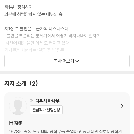
제1부 · 정리하기
외부에 침범당하지 않는 내부의 축
제1장 그 불안은 누군가의 비즈니스다
: 불안을 부풀리는 분위기에서 어떻게 빠져나와야 할까?
‘시간에 대한 불안’이 날로 커지고 있다
가치관을 시험하는 ‘멜론 주스’ 질문
‘갖고 싶어 하는 것을 만든다’에서 ‘갖고 싶어 하게 만든다’로
목차 더보기
돈과 불안을 파는 시대
‘가격’보다 ‘가치’를 우선하는 삶
‘야키우동’이 가르쳐 준 것
저자 소개
2
그 불안은 정말로 당신의 것일까?
칼럼 1 - 불안의 연쇄를 끊기 위해
저
다우치 마나부
제2장 투자와 도박의 경계선
관심작가 알림신청
: 성공한 사람을 따라 해도 성공하지 못하는 이유는 무엇일까?
‘다들 투자로 돈을 벌고 있다’의 정체
田內學
아무도 가르쳐 주지 않는 ‘돈 버는 방법’
1978년 출생. 도쿄대학 공학부를 졸업하고 동대학원 정보이공학계