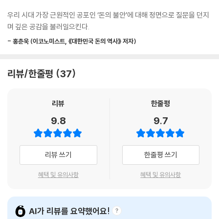
때, 후배가 산 암호화폐가 폭등했을 때……. 겉으로 티를 내지는 않았지만
한 열쇠가 된다. 노력하면 보상받는다는 전제가 붕괴된 사회에서는 도박적
속이 쓰렸던 경험은 누구에게나 있을 것이다. 또한 SNS에서는 누군지도
우리 시대 가장 근원적인 공포인 ‘돈의 불안’에 대해 정면으로 질문을 던지
인 투자에 매료되는 것이 오히려 자연스러울 수도 있으나, 타인의 지갑을
모르는 사람의 성공담까지 보게 된다. “투자로 1,000만 엔을 벌었다” “불
며 깊은 공감을 불러일으킨다.
노린다는 것은 당신의 지갑도 누군가의 표적이 되고 있다는 의미라고 저자
과 00년 만에 억대 수익 달성!” 같은 구체적인 돈 이야기도 적지 않다. 그
는 말한다.
- 홍춘욱 (이코노미스트, 《대한민국 돈의 역사》 저자)
런 게시물을 보고 ‘어쩌면 나도 저렇게 돈을 벌 수 있을지 몰라’라는 희미한
기대를 품지만, ‘정말로 저렇게 간단히 돈을 벌 수 있을까?’라는 의심 또한
돈이 사회를 떠받치는 게 아니라
떨쳐 내지 못한다. 이는 프로의 세계도 마찬가지다. 리먼 브라더스 사태를
리뷰/한줄평
37
사람이 돈의 가치를 떠받치고 있다!
앞두고 불온한 분위기가 시장을 뒤덮고 있었던 2008년 여름, 상사가 갑자
기 내게 이런 말을 했다. “단기 금리 시장에서만 100억 엔을 벌어들인 친구
우리 사회는 돈 없는 사람들로 하여금 끝없이 불안을 느끼게 한다. 성실하
리뷰
한줄평
가 있다더군.”
게 노동하며 돈을 버는 사람들도 불안을 느끼게 하며, 돈을 착실하게 모으
--- 「제2장 투자와 도박의 경계선」 중에서
9.8
9.7
며 투자하고 있는 사람들도 초조하게 만드는 건 마찬가지다. ‘주식은 잘 모
르는데 지금이라도 시작해야 할까?’ ‘다들 돈을 번다는데 왜 나만 뒤처지고
‘투자는 노동보다 유리하다.’
있는 느낌이 들까?’ ‘노후자금은 얼마나 모아둬야 안심이 될까?’ ‘동료들처
종종 이런 투자 권유 문구를 보곤 한다. 그리고 아래와 같이 유명한 경제학
리뷰 쓰기
한줄평 쓰기
럼 N잡을 뛰면 경제적 불안이 사라질까?’ 저자는 이 같은 고민을 가진 독자
자의 이름을 들먹이며 투자를 권하는 사람들도 있다. 토마 피케티는 18세
들에게 골드만삭스에 입사해 16년간 일하며 얻은 교훈과 통찰로, 현대인
혜택 및 유의사항
혜택 및 유의사항
기까지 거슬러 올라가면서 데이터를 분석한 결과, ‘r＞g’의 부등식이 성립
이 풀지 못한 돈에 대한 수많은 질문을 하나하나 풀어간다. 투자나 저축 등
한다는 결론에 도달했다. 즉 운용을 통해서 얻을 수 있는 부가 노동을 통해
돈을 늘리는 기술에만 집중하는 것은 오히려 불안을 가중시킬 수 있다고
서 얻을 수 있는 부보다 성장이 빠르다는 것이다. (중략) 피케티가 전하고
경고한다.
AI가 리뷰를 요약했어요!
싶었던 메시지는 처음부터 자산을 보유한 사람이 더욱 부자가 되는 사회