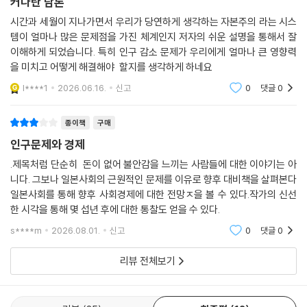
가?’가 아니라 ‘얼마나 쓸 것인가?’였으며 경제 효과나 GDP라는 숫자가
커다란 담론
그 생각을 뒷받침하는 지표로 중시되었다. 그러나 이 생각에는 사람도 물
시간과 세월이 지나가면서 우리가 당연하게 생각하는 자본주의 라는 시스
건도 풍부하게 존재한다는 전제가 깔려 있다.
템이 얼마나 많은 문제점을 가진 체계인지 저자의 쉬운 설명을 통해서 잘
--- 「제6장 '돈만 있으면'의 종말」 중에서
이해하게 되었습니다. 특히 인구 감소 문제가 우리에게 얼마나 큰 영향력
을 미치고 어떻게 해결해야 할지를 생각하게 하네요
개인이 주식 투자를 시작해도 기업에는 그 돈이 거의 전달되지 않는다. “주
l****1
2026.06.16.
신고
0
댓글
0
식을 사서 기업을 응원합시다”라는 것은 거래량을 늘리고 싶은 증권사의
궤변일 뿐이다. 기업으로서는 주식보다 자사의 제품을 사 주는 편이 훨씬
종이책
구매
고마우며, 그것이 더 실질적인 응원이다. 실제로 기업이 광고하는 것은 주
인구문제와 경제
식이 아니라 자사의 제품이다. 융자든 투자든 금융의 본래 역할은 ‘도전하
.제목처럼 단순히 돈이 없어 불안감을 느끼는 사람들에 대한 이야기는 아
고 싶은 사람’에게 돈을 융통하는 것이다. 빵집을 열고 싶은 사람이나 표고
니다. 그보나 일본사회의 근원적인 문제를 이유로 향후 대비책을 살펴본다
버섯의 재배법을 연구하는 회사에 자금을 전달하는 게 금융의 역할이다.
일본사회를 통해 향후 사회경제에 대한 전망ㅈ을 볼 수 있다.작가의 신선
경제는 그들이 새로운 가치를 만들어 낼 때 비로소 성장한다. 돈 자체에는
한 시각을 통해 몇 섭년 후에 대한 통찰도 얻을 수 있다.
아무런 힘도 없다. 누군가가 “무엇인가를 시작하고 싶습니다”라며 손을 들
때 비로소 힘을 발휘한다.
s****m
2026.08.01.
신고
0
댓글
0
--- 「제7장 투자는 '나누는 것'이 아니라 '빼앗는 것'」 중에서
리뷰 전체보기
우리는 서로 다른 상황에서 다양한 불안을 품고 있다. 앞이 보이지 않는 사
회에서 이 교육이 정말로 아이에게 도움이 될지 불안을 느끼는 사람, 주위