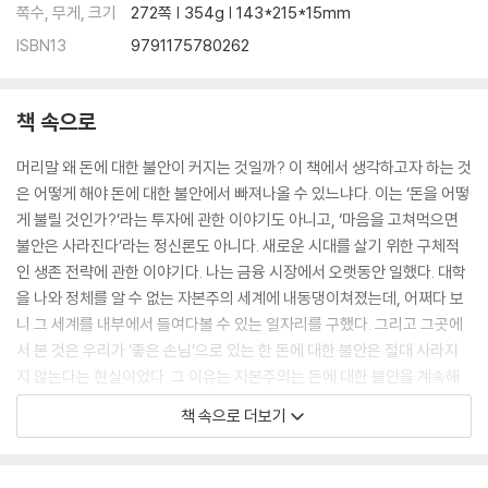
제7장 투자는 ‘나누는 것’이 아니라 ‘빼앗는 것’
쪽수, 무게, 크기
272쪽 | 354g | 143*215*15mm
: 어떻게 해야 일을 줄일 수 있을까?
ISBN13
9791175780262
표고버섯으로 이해하는 급여 상승의 비밀
일이 줄어들수록 풍요로워지는 이유
은행이 감추는 ‘잠자는 돈’의 진실
책 속으로
투자받는 쪽이 될 용기
지키려 한 결과 잃어버린 30년
머리말 왜 돈에 대한 불안이 커지는 것일까? 이 책에서 생각하고자 하는 것
서로 빼앗을 것인가, 함께 나눌 것인가?
은 어떻게 해야 돈에 대한 불안에서 빠져나올 수 있느냐다. 이는 ‘돈을 어떻
게 불릴 것인가?’라는 투자에 관한 이야기도 아니고, ‘마음을 고쳐먹으면
제8장 아이들의 절망에서 찾은 희망
불안은 사라진다’라는 정신론도 아니다. 새로운 시대를 살기 위한 구체적
: ‘어른’의 상식은 앞으로도 통용될까?
인 생존 전략에 관한 이야기다. 나는 금융 시장에서 오랫동안 일했다. 대학
‘요즘 젊은것들’의 정체
을 나와 정체를 알 수 없는 자본주의 세계에 내동댕이쳐졌는데, 어쩌다 보
역사를 바꾸는 비상식적인 도전
니 그 세계를 내부에서 들여다볼 수 있는 일자리를 구했다. 그리고 그곳에
모난 돌이 정을 맞지 않으려면
서 본 것은 우리가 ‘좋은 손님’으로 있는 한 돈에 대한 불안은 절대 사라지
당신이 사회를 바꿀 가능성은?
지 않는다는 현실이었다. 그 이유는 자본주의는 돈에 대한 불안을 계속해
위기감을 공유한다는 희망
서 부풀리는 시스템이기 때문이다. 우리는 살면서 생기는 여러 가지 불안
책 속으로 더보기
제4부를 끝내고
을 돈에 대한 불안으로 치환하면서 살고 있다.
맺음말
불안이 증폭되는 구조는 악의가 없이도 만들어진다. 예를 들어 ‘40대부터