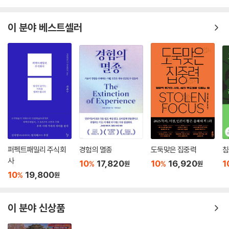
이 분야 베스트셀러
퍼펙트패밀리 주식회
경험의 멸종
도둑맞은 집중력
침
사
10
17,820
10
16,920
1
%
%
원
원
10
19,800
%
원
이 분야 신상품