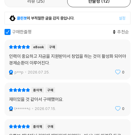
리뷰
25
한줄평
12
의 이직 소식을 듣고 자신에게도 적성에 맞는 다른 직장이 있지 않을까 고
민하는 사람, 저출산· 고령화 뉴스를 보고 언젠가 자신도 사회의 짐이 되지
않을까 마음이 괴로워지는 사람. 자신의 힘으로는 어찌할 도리가 없다는
클린봇
이 부적절한 글을 감지 중입니다.
설정
생각이 들 때도 있다. 그러나 우리는 무인도에 고립된 게 아니다. 분명 사회
와 연결되어 있다. 소비자로서, 노동자로서, 유권자로서, 보호자로서, 지역
구매한줄평
추천순
의 일원으로서 다양한 역할을 맡고 있다. 그러므로 자신이 할 수 있는 일은
반드시 존재한다. 소비자로서 일하는 사람의 부담을 조금이라도 줄여 주려
eBook
구매
고 노력할 수 있다.
인력이 중요하고 자금을 지원받아서 창업을 하는 것이 활성화 되어야
노동자로서 직장에서 젊은이들의 도전을 응원할 수 있다. 유권자로서 눈앞
경제순환이 이루어진다.
의 이익만을 생각하지 않고 다음 세대를 생각한 정책을 지지할 수 있다. 보
p**p
2026.07.25.
0
호자로서 아이가 미래에 희망을 품도록 귀를 기울일 수 있다. 지역의 일원
으로서 작은 교류나 이벤트에 참가할 수 있다. 그리고 도전하는 사람뿐만
아니라 지원하는 사람도 꼭 필요하다. 그저 조용히 응원하는 것만으로도
종이책
구매
충분하다. 모난 돌이 정을 맞지 않는 것만으로도 미래는 달라진다. 중요한
재미있을 것 같아서 구매했어요.
것은 ‘바꿀 수 있다’고 믿는 용기다.
t******c
2026.07.15.
0
--- 「제8장 아이들의 절망에서 찾은 희망」 중에서
종이책
구매