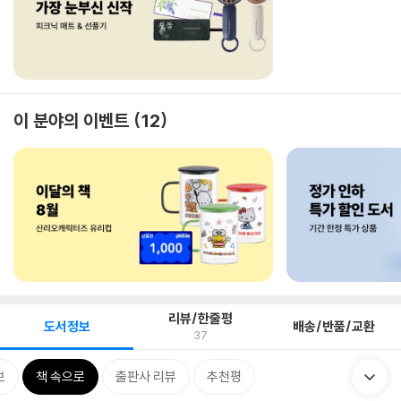
이 분야의 이벤트
12
리뷰/한줄평
도서정보
배송/반품/교환
37
보
책 속으로
출판사 리뷰
추천평