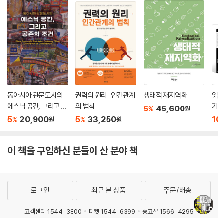
동아시아 관문도시의
권력의 원리 : 인간관계
생태적 재지역화
읽
에스닉 공간, 그리고 공
의 법칙
기
5
45,600
%
원
존의 조건
5
20,900
5
33,250
1
%
%
원
원
이 책을 구입하신 분들이 산 분야 책
로그인
최근 본 상품
주문/배송
고객센터 1544-3800
티켓 1544-6399
중고샵 1566-4295