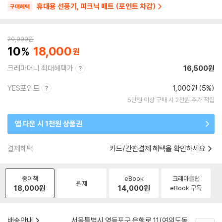
휴대용 선풍기, 피크닉 매트 (포인트 차감)
구매혜택
20,000
원
10
18,000
크레마머니 최대혜택가
16,500원
YES포인트
1,000원 (5%)
5만원 이상 구매 시 2천원 추가 적립
앱 다운 시 1천원 상품권
결제혜택
카드/간편결제 혜택을 확인하세요
종이책
eBook
크레마클럽
원제
18,000
원
14,000
원
eBook 구독
배송안내
서울특별시 영등포구 은행로 11(여의도동,