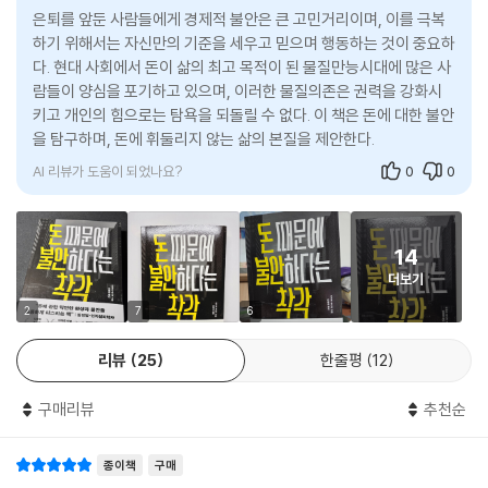
구조에 문제가 있다는 것이지, 자산이 없는 사람도 투자에 힘써야 한다는
은퇴를 앞둔 사람들에게 경제적 불안은 큰 고민거리이며, 이를 극복
독자들의 추천사
것이 아니다.
하기 위해서는 자신만의 기준을 세우고 믿으며 행동하는 것이 중요하
--- 「제3장 '회사가 지켜 준다'라는 환상」 중에서
다. 현대 사회에서 돈이 삶의 최고 목적이 된 물질만능시대에 많은 사
- 단순히 돈에 관한 책이 아니다. 그런 하찮은 수준을 훨씬 뛰어넘는다. -
람들이 양심을 포기하고 있으며, 이러한 물질의존은 권력을 강화시
아마존재팬 독자(30***)
“사랑, 동료, 돈, 이 세 가지 중에서 가장 소중하다고 생각하는 것은 무엇인
키고 개인의 힘으로는 탐욕을 되돌릴 수 없다. 이 책은 돈에 대한 불안
을 탐구하며, 돈에 휘둘리지 않는 삶의 본질을 제안한다.
가요? 먼저 ‘사랑’이라고 생각하는 사람은 손 들어 보세요.” (중략) 이런 질
- 개인의 금전 문제로 느껴졌던 불안감이 책을 다 읽을 무렵에는 ‘앞으로
문을 하게 된 건 SNS에서 받은 한 메시지 때문이었다. 내 책 『부자의 마지
AI 리뷰가 도움이 되었나요?
0
0
인생에서 무엇을 하고 싶은가?’를 생각하는 계기로 바뀌었다. 몸이 건강한
막 가르침』을 읽은 한 선생님이 ‘돈과 사랑 중 어느 쪽이 소중한가?’라는 주
데도 노후를 보내는 듯한 인생은 이제 살고 싶지 않다. - 아마존재팬 독자
제로 학생들에게 영작문 숙제를 냈는데, 대부분이 돈을 선택했다고 한다.
(も***)
충격을 받은 그 선생님은 “학생들에게 돈보다 사랑이 더 중요함을 전하고
14
싶은데, 어떻게 해야 할까요?”라는 고민을 털어놓았다. 그 마음은 충분히
더보기
- 투자서를 여러 권 읽었지만, 마음에 와닿지 않았었다. 예전보다 가구 소
이해한다. 그러나 나는 철학자가 아니며 사랑을 이야기할 자격도 없다. 그
득이 늘었는데, 도대체 왜 아직도 돈이 필요한 걸까? 돈이 있으면 해결되
2
7
6
래서 정중히 거절하려고 생각한 순간, 책장에 꽂혀 있는 책 한 권이 눈에 들
는 걸까? 돈에 대한 생각이 달라졌다. - 아마존재팬 독자(通り****)
어왔다. 카트리네 마르살의 『잠깐 애덤 스미스 씨, 저녁은 누가 차려줬어
리뷰
25
한줄평
12
요?』였다. 저자가 돈과 사랑의 대비를 통해 인간이 일하는 원동력을 논했
던 것이 떠올랐다. 사랑 자체에 관해서는 이야기할 자격이 없지만 경제라
구매리뷰
추천순
는 관점에서라면 전할 수 있는 것이 있을지도 모른다. 그렇게 생각한 나는
수업 요청을 받아들이기로 했다.
종이책
구매
--- 「제4장 사랑과 동료와 돈 중에서 가장 중요한 것」 중에서