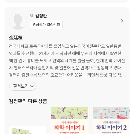
제4장 사랑과 동료와 돈 중에서 가장 중요한 것
: 우리는 돈 이외의 무엇에 의지해야 할까?
역
김정환
카레에 깃든 사랑 또는 이기심
관심작가 알림신청
‘선택할 수 없는 마을’에서 ‘선택할 수 있는 동료’로
‘주사위 6의 남자’가 사랑받은 이유
金廷桓
때론 불안이 공감을 낳는다
건국대학교 토목공학과를 졸업하고 일본외국어전문학교 일한통번
‘불안’과 ‘목표’를 공유하는 전략
역과를 수료했다. 21세기가 시작되던 해에 우연히 서점에서 발견한
제2부를 끝내고
책 한 권에 흥미를 느끼고 번역의 세계를 발을 들여, 현재 번역 에이전
시 엔터스코리아 출판기획 및 일본어 전문 번역가로 활동하고 있다.
제3부 · 직시하기
경력이 쌓일수록 번역의 오묘함과 어려움을 느끼면서 항상 다음 책에
바꿀 수 없는 외부의 현실
서는 더 나은 번역, 자신에게 부끄럽지 않은 번역을 할 수 있도록 노력
펼쳐보기
중이다. 공대 출신의 번역가로서 공대의 특징인 논리성을 살리면서
제5장 ‘당신 탓’이 되어 버린 인구 문제
번역에 필요한 문과의 감성을 접목하는 것이 목표다. 《이동 평균선 투
: 왜 돈을 버는 사람이 훌륭하다는 인식이 생겼을까?
김정환
의 다른 상품
자법》 《cis의 주식 투자 법칙》 《타인과 일을 한다는
현대판 ‘개미와 베짱이’의 교훈
모두가 안정된 노후를 누리려고 경쟁하는 날이 온다
버스가 오지 않는다, 선생님도 없다
생활의 파괴를 초래할 ‘일손 부족 1,100만 명 문제’
돈을 벌지 않는 일의 가치