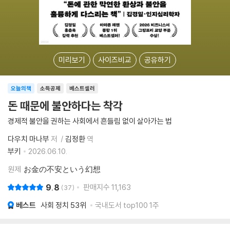
미리보기
사이즈비교
공유하기
오늘의책
소득공제
베스트셀러
돈 때문에 불안하다는 착각
경제적 불안을 권하는 사회에서 흔들림 없이 살아가는 법
다우치 마나부
저
김정환
역
부키
2026.06.10.
원제
お金の不安という幻想
9.8
판매지수
11,163
37
베스트
사회 정치
53위
국내도서 top100 1주