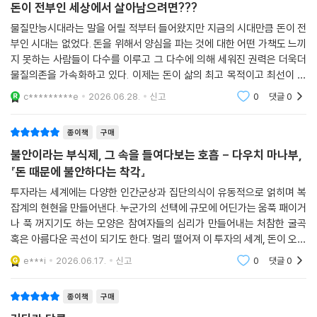
돈이 전부인 세상에서 살아남으려면???
물질만능시대라는 말을 어릴 적부터 들어왔지만 지금의 시대만큼 돈이 전
이 우화는 돈이 가치를 지니려면 일해 줄 누군가가 필요하다는 사실을 보
부인 시대는 없었다. 돈을 위해서 양심을 파는 것에 대한 어떤 가책도 느끼
여 준다. 아무리 돈이 많아도 일하는 사람이 없으면 난방도 안 되고 음식도
지 못하는 사람들이 다수를 이루고 그 다수에 의해 세워진 권력은 더욱더
먹을 수 없다. “부를 낳는 것은 노동이다”라고 말한 애덤 스미스나 “화폐는
물질의존을 가속화하고 있다. 이제는 돈이 삶의 최고 목적이고 최선이 되
부가 아니다”라고 단언한 아리스토텔레스는 이 본질을 꿰뚫어 봤던 것이
어버린 시대다. 개인의 힘으로는 더 이상 탐욕의 물결을 되돌릴 수 없다. 수
다. 또한 이 이야기는 우리의 미래를 예고하는 것이기도 하다. 저출산과 고
c*********e
2026.06.28.
신고
0
댓글
0
도권에 아파트
령화로 일하는 사람이 줄어들면 물건이나 서비스를 만들어 내는 힘도 약해
지며, 곧 모두가 필요한 것을 평등하게 얻기는 어려워지는 순간이 찾아온
종이책
구매
다. 개미들의 마을처럼 몇 개 안 되는 의자를 두고 모두가 다투는 ‘의자 앉
불안이라는 부식제, 그 속을 들여다보는 호흡 - 다우치 마나부,
기 게임’ 같은 사회가 될 것이다.
『돈 때문에 불안하다는 착각』
--- 「제5장 '당신 탓'이 되어 버린 인구 문제」 중에서
투자라는 세계에는 다양한 인간군상과 집단의식이 유동적으로 얽히며 복
잡계의 현현을 만들어낸다. 누군가의 선택에 규모에 어딘가는 움푹 패이거
‘돈만 있으면 원하는 것을 손에 넣을 수 있다.’
나 푹 꺼지기도 하는 모양은 참여자들의 심리가 만들어내는 처참한 굴곡
이런 시대가 분명히 있기는 했다. 그래서 지금까지의 경제 대책은 돈을 순
혹은 아름다운 곡선이 되기도 한다. 멀리 떨어져 이 투자의 세계, 돈이 오고
환시키는 것을 중시해 왔다. 정부가 공공사업에 거액의 자금을 투입하면
가는 세계를 축소 시켜놓고 바라봐도 마치 크기만 다른 프랙탈 구조처럼
e***i
2026.06.17.
신고
0
댓글
0
그 자금이 노동자의 임금이 되어 소비를 낳고 새로운 고용으로 이어지는,
우리의 현실에서도
이런 선순환의 흐름을 믿어 온 것이다. 심지어 프로젝트 자체가 낭비로 보
종이책
구매
이더라도 돈이 순환하면 된다고 생각했다. 중요한 것은 ‘무엇에 쓸 것인