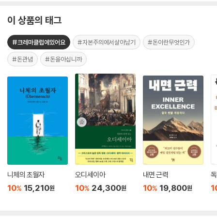
이 상품의 태그
#크레마클럽에있어요
#자본주의에서살아남기
#돈이란무엇인가
#돈관념
#돈을아십니까
니체의 초월자
오디세이아
내면 근력
독
10
15,210
10
24,300
10
19,800
1
%
%
%
원
원
원