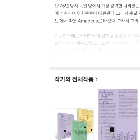
1776년 당시 독일 땅에서 가장 강력한 나라였
에 심취하여 모차르트에 매료된다. 그래서 훗날 자신의 
트’에서 따온 Amadeus로 바꾼다. 그래서 그의 이름
쾨니히스베르크 대학에서 법학을 전공했고, 쾨니
몰두하여 밤베르크와 드레스덴에서 지휘자, 비평가
로 등단하였다. 그러나 문학적으로 성공을 거둔 
1814년 다시 관직에 나선 호프만은 낮에는 법관
기』를 발표하며 본격적인 작품 활동을 시작했다. 
작가의 전체작품
호프만은 『황금단지』(1814), 『악마의 묘약』(181
양이 무어의 인생관』(1821) 등등을 발표했다
의 작품 『호두까기 인형과 생쥐 대왕』이 알려지게