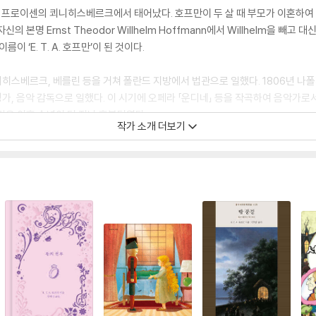
던 프로이센의 쾨니히스베르크에서 태어났다. 호프만이 두 살 때 부모가 이혼하여
본명 Ernst Theodor Willhelm Hoffmann에서 Willhelm을 빼고 대
이 ‘E. T. A. 호프만’이 된 것이다.
히스베르크, 베를린 등을 거쳐 폴란드 지방에서 법관으로 일했다. 1806년 나
, 음악 감독으로 일했다. 이 시기에 오페라 「운디네」 등을 작곡하여 음악가로서
것은 이후 수년이 더 지난 후부터였다.
작가 소개 더보기
으로, 밤에는 화가, 작곡가, 작가로 일하면서 열정적인 예술가의 삶을 살았다. 1
1822년 46세의 나이로 사망할 때까지 10년도 채 안 되는 짧은 기간 동안 놀랄
6), 『호두까기 인형과 생쥐 대왕』(1816), 『모래 인간』(1817), 『클라인 차헤스, 
, 하지만 그가 죽고 난 후 알렉상드르 뒤마가 각색한 작품을 토대로 러시아의 
 되었다.