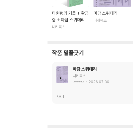
타원형의 거울 + 황금
마담 스퀴데리
충 + 마담 스퀴데리
니케북스
니케북스
작품 밑줄긋기
마담 스퀴데리
니케북스
t****z
2026.07.30.
²ㅛㅕ