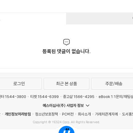
건
등록된 댓글이 없습니다.
로그인
최근 본 상품
주문/배송
터 1544-3800
티켓 1544-6399
중고샵 1566-4295
eBook 1:1문의/채팅
예스이십사(주) 사업자 정보
관
개인정보처리방침
청소년보호정책
PC버전
회사소개
거래처관계자께
도서홍
Copyright © YES24 Corp. All Rights Reserved.