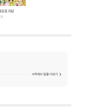
계공포괴담
서각
사락에서 밑줄 더보기