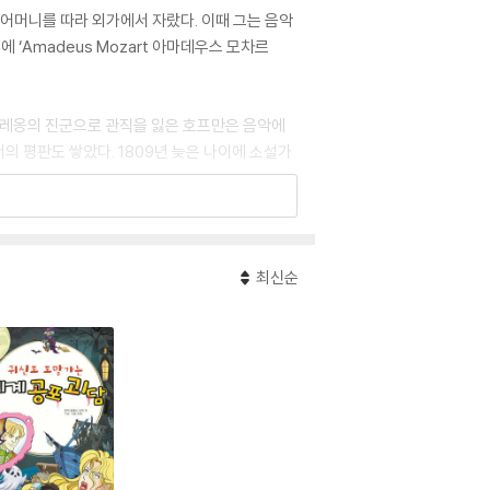
 어머니를 따라 외가에서 자랐다. 이때 그는 음악
신에 ‘Amadeus Mozart 아마데우스 모차르
폴레옹의 진군으로 관직을 잃은 호프만은 음악에
의 평판도 쌓았다. 1809년 늦은 나이에 소설가
814년 단편들을 모은 『칼로풍의 환상적인 이야
 만한 문학적 업적을 남겼다.
최신순
치노버』(1819)), 『브람빌라공주』(1820), 『수고
차이콥스키가 발레곡을 작곡해 세계적으로도 호프만