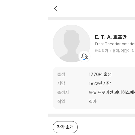
E. T. A. 호프만
해외작가
유아/어린이 작가
E. T. A. 호프만
Ernst Theodor Amade
해외작가
유아/어린이 
출생
1776년 출생
사망
1822년 사망
출생지
독일 프로이센 쾨니히스베
직업
작가
작가 소개