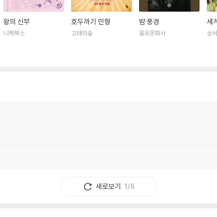
왕의 신부
호두까기 인형
밤 풍경
세
니케북스
고래의숲
을유문화사
상
새로보기
1/6