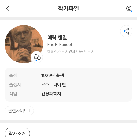
에릭 캔델
작가파일
해외작가
자연과학/공학 저자
에릭 캔델
Eric R. Kandel
해외작가
자연과학/공학 저자
출생
1929년 출생
출생지
오스트리아 빈
직업
신경과학자
관련사이트 1
작가 소개