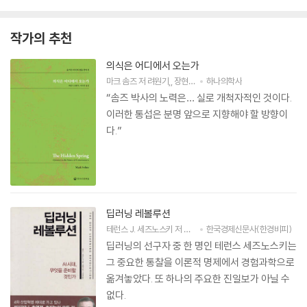
작가의 추천
의식은 어디에서 오는가
마크 솜즈
저
려원기
,
장현우
,
이도현
하나의학사
역
“솜즈 박사의 노력은… 실로 개척자적인 것이다.
이러한 통섭은 분명 앞으로 지향해야 할 방향이
다.”
딥러닝 레볼루션
테런스 J. 세즈노스키
저
안진환
역
한국경제신문사(한경비피)
권정민
감수
딥러닝의 선구자 중 한 명인 테런스 세즈노스키는
그 중요한 통찰을 이론적 명제에서 경험과학으로
옮겨놓았다. 또 하나의 주요한 진일보가 아닐 수
없다.