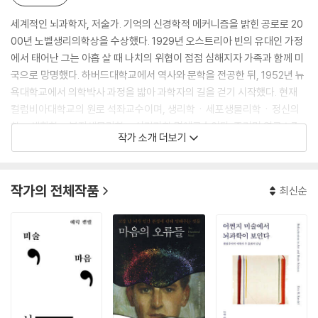
세계적인 뇌과학자, 저술가. 기억의 신경학적 메커니즘을 밝힌 공로로 20
00년 노벨생리의학상을 수상했다. 1929년 오스트리아 빈의 유대인 가정
에서 태어난 그는 아홉 살 때 나치의 위협이 점점 심해지자 가족과 함께 미
국으로 망명했다. 하버드대학교에서 역사와 문학을 전공한 뒤, 1952년 뉴
욕대학교에서 의학박사 과정을 밟아 과학자의 길을 걷기 시작했다. 현재
컬럼비아대학교의 원로 석좌교수이며, 생리학ㆍ세포생물리학ㆍ정신의
학ㆍ생화학ㆍ분자생물리학ㆍ신경과학 명예교수이다. 주커먼 연구소Zu
작가 소개 더보기
ckerman Institute와 카블리 뇌과학 연구소Kavli Institute for Brain
Science의 공동 창립 이사이고, 1984년부터 2022년까지 하워드 휴즈
의학연구소의 수석 연구원으로 있었다. 지은 책으로 무의식의 세계를 과
작가의 전체작품
최신순
학, 예술, 인문학을 넘나들며 파헤치는 『통찰의 시대The Age of Insigh
t』와 신경과학 분야의 표준 교과서인 『신경과학의 원리Principles of Ne
ural Science』(공저) 등이 있다.