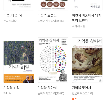
미술, 마음, 뇌
마음의 오류들
어쩐지 미술에서 뇌과
학이 보인다
프시케의숲
알에이치코리아(RHK)
프시케의숲
기억의 비밀
기억을 찾아서
기억을 찾아서
해나무
알에이치코리아(RHK)
랜덤하우스코리아
품절