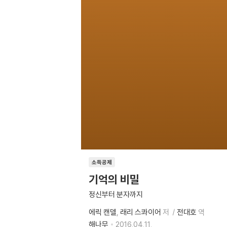
소득공제
기억의 비밀
정신부터 분자까지
에릭 캔델
래리 스콰이어
저
전대호
역
해나무
2016.04.11.