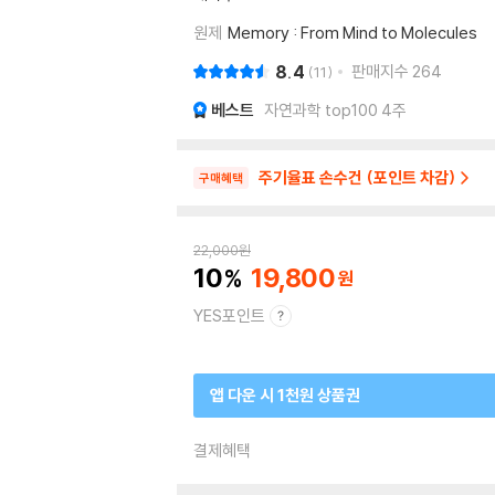
원제
Memory : From Mind to Molecules
8.4
판매지수
264
11
베스트
자연과학 top100 4주
주기율표 손수건 (포인트 차감)
구매혜택
22,000
원
10
19,800
YES포인트
앱 다운 시 1천원 상품권
결제혜택