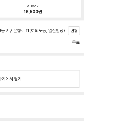
eBook
16,500
원
등포구 은행로 11(여의도동, 일신빌딩)
변경
무료
가게에서 팔기