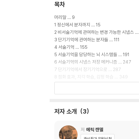
목차
머리말 … 9
1 정신에서 분자까지 … 15
2 비서술기억에 관여하는 변경 가능한 시냅스 … 
3 단기기억에 관여하는 분자들 … 111
4 서술기억 … 155
5 서술기억을 담당하는 뇌 시스템들 … 191
6 서술기억의 시냅스 저장 메커니즘 … 247
7 단기기억에서 장기기억으로 … 287
8 점화 효과, 지각 학습, 감정 학습 … 349
9 솜씨, 습관, 조건화를 위한 기억 … 389
10 개성의 생물학적 토대와 기억 … 427
더 읽을 거리 … 473
저자 소개
3
그림의 출처 … 479
옮긴이의 말 … 491
찾아보기 … 495
저
에릭 캔델
관심작가 알림신청