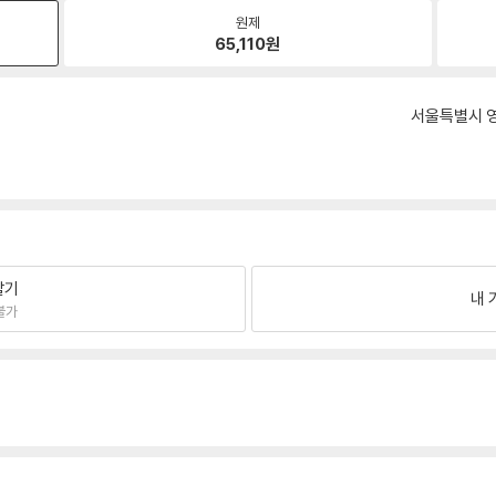
원제
65,110
원
서울특별시 영
팔기
내 
불가