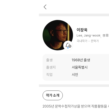
이장욱
국내작가
문학가
이장욱
Lee, Jang-wook
李章
국내작가
문학가
출생
1968년 출생
출생지
서울특별시
직업
시인
작가 소개
2005년 문학수첩작가상을 받으며 작품활동을 시작