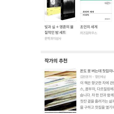
빛과 실 + 영혼의 물
초인의 세계
질적인 밤 세트
위즈덤하우스
문학과지성사
작가의 추천
돈도 못 버는데 찻집이
김원경
저
열린세상
이 책은 향긋한 차에 
스, 콤부차, 다르질링
습니다. 차 한 잔과 함
찻잔 곁을 흘러가는 삶
을 구하고 찻집을 열기
전했던 노인이 가져온 한