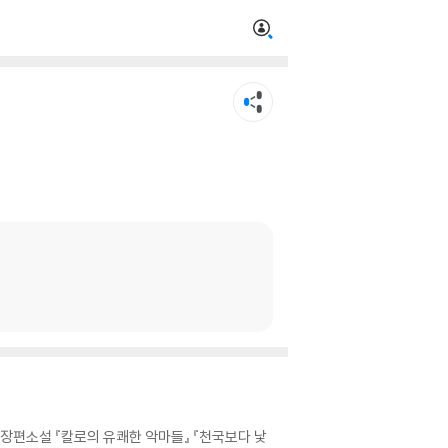
 장편소설 『칼로의 유쾌한 악마들』 『천국보다 낯