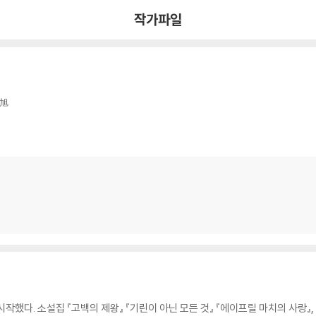
작가파일
旭
했다. 소설집 『고백의 제왕』 『기린이 아닌 모든 것』 『에이프릴 마치의 사랑』,