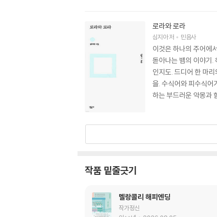
민자의 마음을 느낄 수
가 손에 잡힐 듯 생생하
로라와 로라
심지아
저
민음사
이것은 하나의 주어에서
돋아나는 뱀의 이야기.
인지도. 드디어 한 마리
을. 수식어와 피수식어가
하는 부드러운 악몽과 
작품 밑줄긋기
멜랑콜리 해피엔딩
작가정신