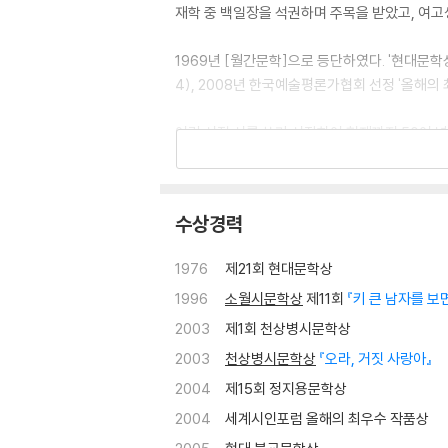
재학 중 백일장을 석권하며 주목을 받았고, 여고
1969년 [월간문학]으로 등단하였다. '현대문학상
4), 2008년 한국예술평론가협회 선정 '올해의
어린 시절 시를 쓰기 시작하여 현재까지 50여 년
집, 논문, 편저 등이 있으며 영어를 비롯한 11개
1996년 미국 Iowa대학(IWP) 국제 창작프
수상경력
어 등 다양한 국제행사에 초청되었다. 영어 번역시집 『Wi
Moon』, 알바니아어 번역시집 『kenga e shi
1976
제21회 현대문학상
역임했으며, 현재 동국대학교 석좌교수로 재직 
1996
소월시문학상
제11회
『키 큰 남자를 보
저서로 『문정희시집』, 『새떼』, 『혼자 무너지는 종
2003
제1회 천상병시문학상
리에 꽂고』, 『나는 문이다』, 『지금 장미를 따라』,
2003
천상병시문학상
『오라, 거짓 사랑아』
문집을 포함하여 50여 권의 저서가 있다.
2004
제15회 정지용문학상
2004
세계시인포럼 올해의 최우수 작품상