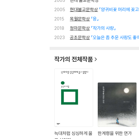
2005
현대 불교문학상
2005
현대불교문학상
『양귀비꽃 머리에 꽂고
2015
목월문학상
『응』
2018
청마문학상
『작가의 사랑』
2023
공초문학상
『오늘은 좀 추운 사랑도 좋
작가의 전체작품
늑대처럼 싱싱하게 울
한계령을 위한 연가