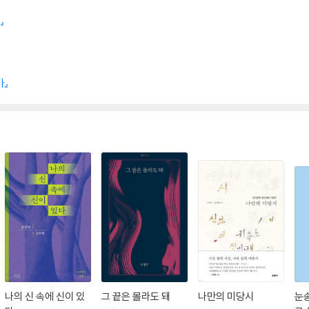
』
아』
나의 신 속에 신이 있
그 끝은 몰라도 돼
나만의 미당시
눈