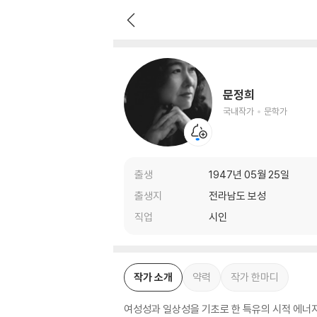
문정희
국내작가
문학가
문정희
국내작가
문학가
출생
1947년 05월 25일
출생지
전라남도 보성
직업
시인
작가 소개
약력
작가 한마디
여성성과 일상성을 기초로 한 특유의 시적 에너지