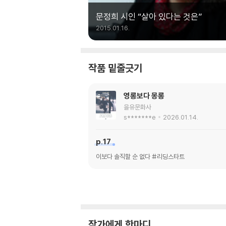
문정희 시인 “살아 있다는 것은”
2015.01.16.
작품 밑줄긋기
영롱보다 몽롱
을유문화사
s*******e
2026.01.14.
p.17
이보다 솔직할 순 없다 #리딩스타트
작가에게 한마디