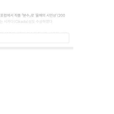
포럼에서 작품 「분수」로 '올해의 시인상'(200
는 시카다(Cikada)상도 수상하였다.
다. 15종의 시집과 다수의 장시집, 시극집, 산문
및 문학 행사에 수차례 초청되었다.
랑스 시인들의 봄 및 세계도서전, 쿠바 아바나 북페
lume im Haar』, 스페인어 번역시집 『Yo soy
일본어 등으로 번역되었다. 고려대학교 문예창작과 교수를
남자를 위하여』, 『오라, 거짓 사랑아』,『양귀비꽃 머
시집 『아우내의 새』, 시극집 『구운몽』 등 다수의 산