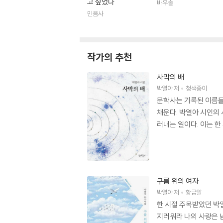
고 싶었다
바우솔
민음사
작가의 추천
사막의 배
박열아
저
청색종이
문학사는 기록된 이름들
채운다. 박열아 시인의 
러내는 일이다. 이는 
구름 위의 여자
박열아
저
황금알
한 시절 주목받았던 박열
지러워라 나의 사랑은 남