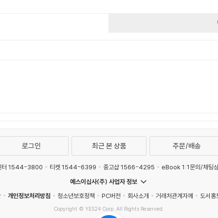
건
로그인
최근 본 상품
주문/배송
터 1544-3800
티켓 1544-6399
중고샵 1566-4295
eBook 1:1문의/채팅
예스이십사(주) 사업자 정보
관
개인정보처리방침
청소년보호정책
PC버전
회사소개
거래처관계자께
도서홍
Copyright © YES24 Corp. All Rights Reserved.