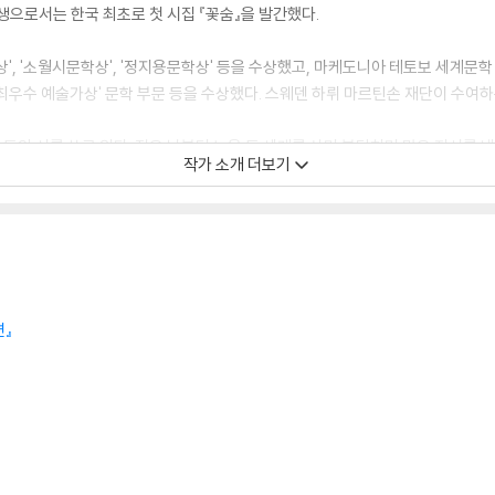
생으로서는 한국 최초로 첫 시집 『꽃숨』을 발간했다.
', '소월시문학상', '정지용문학상' 등을 수상했고, 마케도니아 테토보 세계문학 
 최우수 예술가상' 문학 부문 등을 수상했다. 스웨덴 하뤼 마르틴손 재단이 수여하
 동안 시를 쓰고 있다. 젊은 날부터 뉴욕 등 세계를 살며 부딪치며 많은 저서를 냈
작가 소개 더보기
국의 언어로 번역된 14종의 저서가 있다. 프랑스 ‘시인들의 봄’ 등 국제 도서전 
로그램에 참가했다. 버클리 대학, 이탈리아 베니스 대학, 스웨덴 스톡홀름 대학, 프
ndflower』, 『Woman on the Terrace』, 독어 번역시집 『Die Mohnb
gjetave』, 『Mln ditet e naimit』외 다수의 시가 프랑스어, 히부르어, 
중이다.
면』
소리』, 『찔레』, 『하늘보다 먼곳에 매인 그네』, 『별이 뜨면 슬픔도 향기롭다』, 『
 『사랑의 기쁨』, 『다산의 처녀』, 『카르마의 바다』, 『응』, 『작가의 사랑』 외에 장