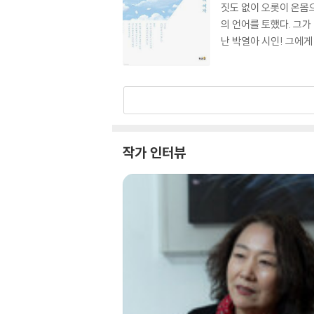
짓도 없이 오롯이 온몸으
의 언어를 토했다. 그가
난 박열아 시인! 그에게
작가 인터뷰