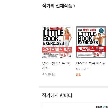
작가의 전체작품
우먼즈헬스 빅북 : 핵
맨즈헬스 빅북 핵심판
심판
싸이프레스
싸이프레스
품절
작가에게 한마디
댓글
0