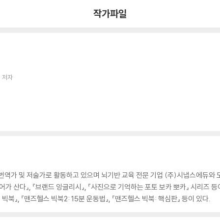
작가파일
 저자
번역가 및 저술가로 활동하고 있으며 뇌기반 교육 전문 기업 (주)시냅스에듀와 
가 산다』, 『브랜드 잉글리시』, 『사진으로 기억하는 포토 보카 뽀카』 시리즈 등
 빅북』, 『맨즈헬스 빅북2: 15분 운동법』, 『맨즈헬스 빅북: 핵심판』 등이 있다.