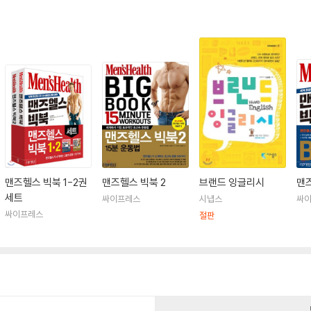
맨즈헬스 빅북 1-2권
맨즈헬스 빅북 2
브랜드 잉글리시
맨
세트
싸이프레스
시냅스
싸
싸이프레스
절판
건