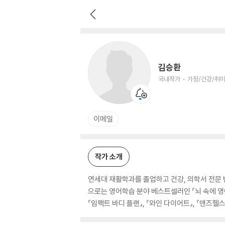
김승환
국내작가
가정/건강/취미 저자
김승환
국내작가
가정/건강/취미
이메일
작가 소개
연세대 재활학과를 졸업하고 건강, 의학서 전문 
으로는 영어학습 분야 베스트셀러인 『뇌 속에 영어
『임팩트 바디 플랜』, 『와인 다이어트』, 『맨즈헬스