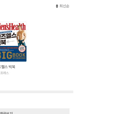
최신순
즈헬스 빅북
이프레스
댓글쓰기