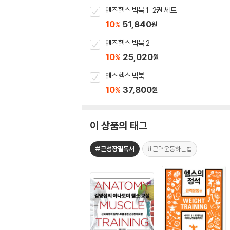
맨즈헬스 빅북 1-2권 세트
10
51,840
%
원
맨즈헬스 빅북 2
10
25,020
%
원
맨즈헬스 빅북
10
37,800
%
원
이 상품의 태그
#근성장필독서
#근력운동하는법