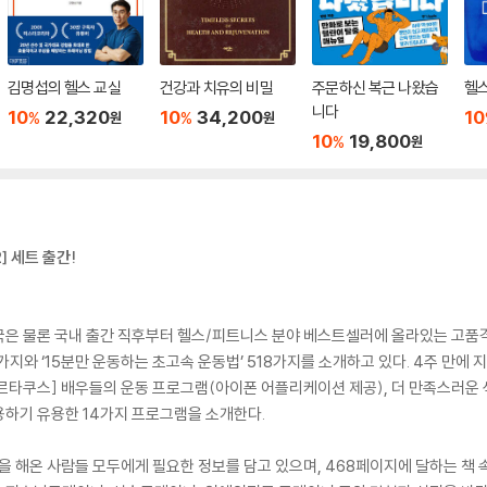
김명섭의 헬스 교실
건강과 치유의 비밀
주문하신 복근 나왔습
헬
니다
10
22,320
10
34,200
10
%
%
원
원
10
19,800
%
원
] 세트 출간!
국은 물론 국내 출간 직후부터 헬스/피트니스 분야 베스트셀러에 올라있는 고품격
9가지와 ‘15분만 운동하는 초고속 운동법’ 518가지를 소개하고 있다. 4주 만
파르타쿠스] 배우들의 운동 프로그램(아이폰 어플리케이션 제공), 더 만족스러운 
용하기 유용한 14가지 프로그램을 소개한다.
동을 해온 사람들 모두에게 필요한 정보를 담고 있으며, 468페이지에 달하는 책 