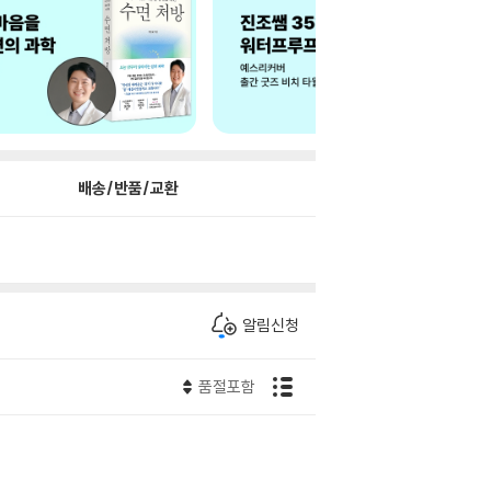
배송/반품/교환
알림신청
품절포함