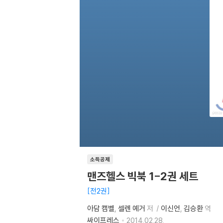
소득공제
맨즈헬스 빅북 1-2권 세트
전2권
아담 캠벨
셀렌 예거
저
이신언
김승환
역
싸이프레스
2014.02.28.