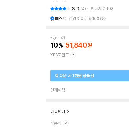
8.0
판매지수
102
4
베스트
건강 취미 top100 6주
57,600
원
10
51,840
YES포인트
앱 다운 시 1천원 상품권
결제혜택
배송안내
배송비