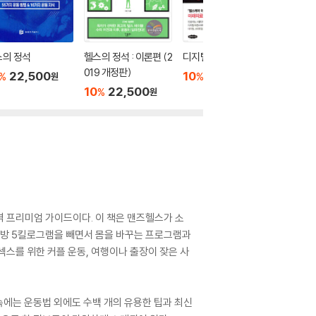
스의 정석
헬스의 정석 : 이론편 (2
디지털 헬스케어
디지털 
019 개정판)
22,500
10
31,500
29,0
%
%
원
원
10
22,500
%
원
 프리미엄 가이드이다. 이 책은 맨즈헬스가 소
에 지방 5킬로그램을 빼면서 몸을 바꾸는 프로그램과
섹스를 위한 커플 운동, 여행이나 출장이 잦은 사
속에는 운동법 외에도 수백 개의 유용한 팁과 최신