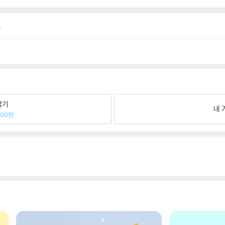
.
팔기
내 
100원