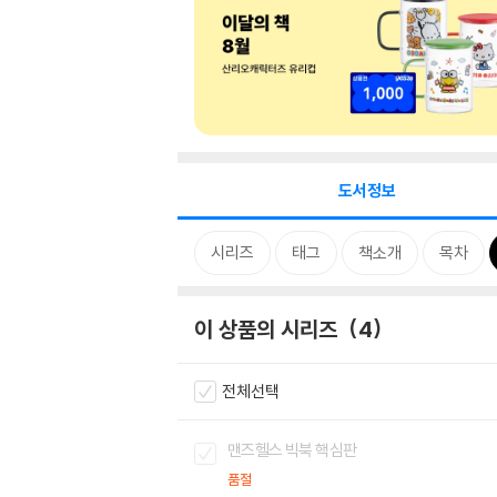
도서정보
시리즈
태그
책소개
목차
이 상품의 시리즈
4
전체선택
맨즈헬스 빅북 핵심판
품절