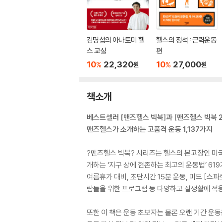
김명섭의 아나토미 헬
헬스의 정석 : 근력운동
스 교실
편
10
22,320
10
27,000
%
%
원
원
책소개
베스트셀러 [맨즈헬스 빅북]과 [맨즈헬스 빅북 2
맨즈헬스가 소개하는 고품격 운동 1,137가지
?맨즈헬스 빅북? 시리즈는 헬스의 본고장인 미
개하는 ‘지구 상에 현존하는 최고의 운동법’ 61
여름휴가 대비, 초단시간 15분 운동, 미드 [스
람들을 위한 프로그램 등 다양하고 실생활에 적
또한 이 책은 운동 초보자는 물론 오랜 기간 운