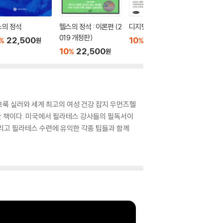
스의 정석
헬스의 정석 : 이론편 (2
디지털 헬스케어
디지털 
019 개정판)
22,500
10
31,500
29,0
%
%
원
원
10
22,500
%
원
룩 실러와 세계 최고의 여성 건강 잡지 우먼즈헬
한 책이다. 미국에서 필라테스 강사들의 필독서이
리고 필라테스 수련에 유익한 각종 팁들과 함께