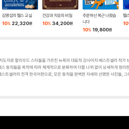
김명섭의 헬스 교실
건강과 치유의 비밀
주문하신 복근 나왔습
헬
니다
10
22,320
10
34,200
10
%
%
원
원
10
19,800
%
원
 지도자로 할리우드 스타들을 가르친 뉴욕의 대표적 강사이자 베스트셀러 작가 브
라테스 동작들을 목적에 따라 체계적으로 분류하여 더할 나위 없이 상세하게 정리
베스트셀러의 전격 한국어판으로, 모든 동작을 완벽한 자세와 선명한 사진들, 그