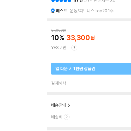
10.0
판매지수
24
2
베스트
운동/피트니스 top20 1주
37,000
원
10
33,300
YES포인트
앱 다운 시 1천원 상품권
결제혜택
배송안내
배송비