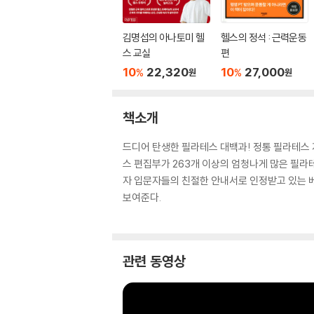
김명섭의 아나토미 헬
헬스의 정석 : 근력운동
스 교실
편
10
22,320
10
27,000
%
%
원
원
책소개
드디어 탄생한 필라테스 대백과! 정통 필라테스
스 편집부가 263개 이상의 엄청나게 많은 필
자 입문자들의 친절한 안내서로 인정받고 있는 
보여준다.
관련 동영상