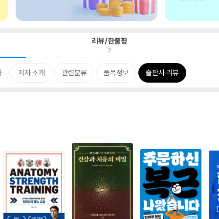
리뷰/한줄평
2
차
저자 소개
관련분류
품목정보
출판사 리뷰