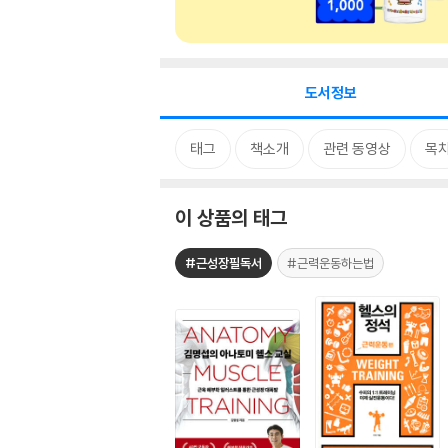
도서정보
태그
책소개
관련 동영상
목
이 상품의 태그
#근성장필독서
#근력운동하는법