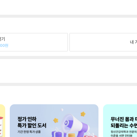
팔기
내 
100원